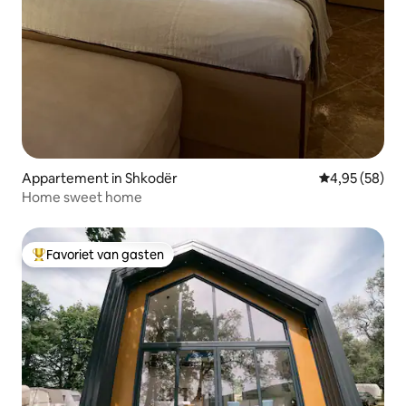
Appartement in Shkodër
Gemiddelde be
4,95 (58)
Home sweet home
Favoriet van gasten
Topfavoriet van gasten