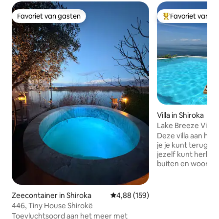
Favoriet van gasten
Favoriet van g
Favoriet van gasten
Topfavoriet van 
Villa in Shiroka
Lake Breeze Vill
prachtig uitzicht
Deze villa aan het
je je kunt terugt
jezelf kunt herle
buiten en woonrui
slaapkamers met u
Geniet van de och
zwembad van onze 
Zeecontainer in Shiroka
Gemiddelde beoordeling van 4,8
4,88 (159)
zon op onze elegan
446, Tiny House Shirokë
's avonds lekker in
Toevluchtsoord aan het meer met