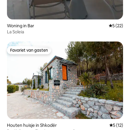
Woning in Bar
Gemiddelde
5 (22)
La Soleia
Favoriet van gasten
Favoriet van gasten
Houten huisje in Shkodër
Gemiddeld
5 (12)