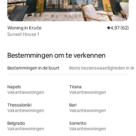
Woning in Kruče
Gemiddelde be
4,97 (62)
Sunset House 1
Bestemmingen om te verkennen
Bestemmingen in de buurt
Beste bezienswaardigheden in de
Napels
Tirana
Vakantiewoningen
Vakantiewoningen
Thessaloniki
Bari
Vakantiewoningen
Vakantiewoningen
Belgrado
Sorrento
Vakantiewoningen
Vakantiewoningen