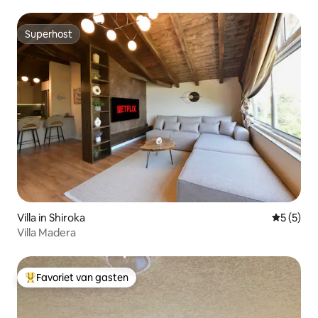
Superhost
Superhost
Villa in Shiroka
Gemiddeld
5 (5)
Villa Madera
Favoriet van gasten
Topfavoriet van gasten