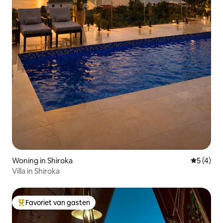
Woning in Shiroka
Gemiddeld
5 (4)
Villa in Shiroka
Favoriet van gasten
Topfavoriet van gasten