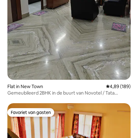
Flat in New Town
Gemiddelde beo
4,89 (189)
Gemeubileerd 2BHK in de buurt van Novotel / Tata
Medisch centrum
Favoriet van gasten
Favoriet van gasten