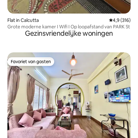
Flat in Calcutta
Gemiddelde be
4,9 (316)
Grote moderne kamer I Wifi I Op loopafstand van PARK St
Gezinsvriendelijke woningen
Favoriet van gasten
Favoriet van gasten