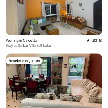
Woning in Calcutta
Gemiddelde b
4,83 (6)
Stay at Sarkar Villa Salt Lake
Favoriet van gasten
Favoriet van gasten