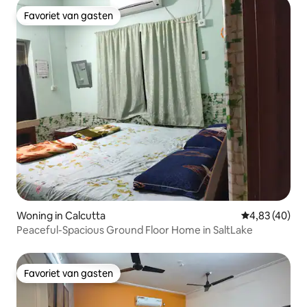
Favoriet van gasten
Favoriet van gasten
Woning in Calcutta
Gemiddelde be
4,83 (40)
Peaceful-Spacious Ground Floor Home in SaltLake
Favoriet van gasten
Favoriet van gasten