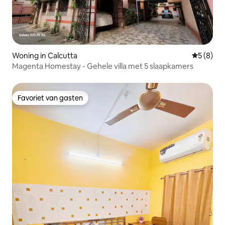
Woning in Calcutta
Gemiddeld
5 (8)
Magenta Homestay - Gehele villa met 5 slaapkamers
Favoriet van gasten
Favoriet van gasten