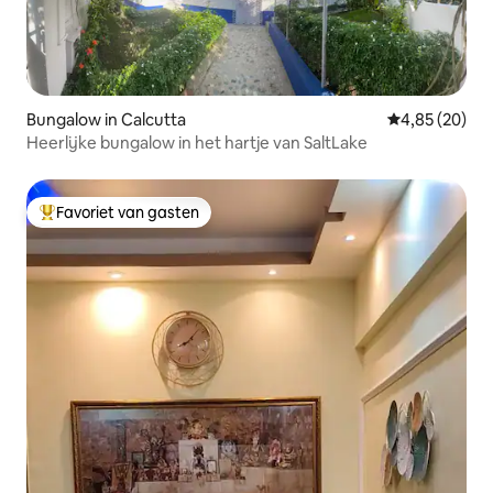
Bungalow in Calcutta
Gemiddelde be
4,85 (20)
Heerlijke bungalow in het hartje van SaltLake
Favoriet van gasten
Topfavoriet van gasten