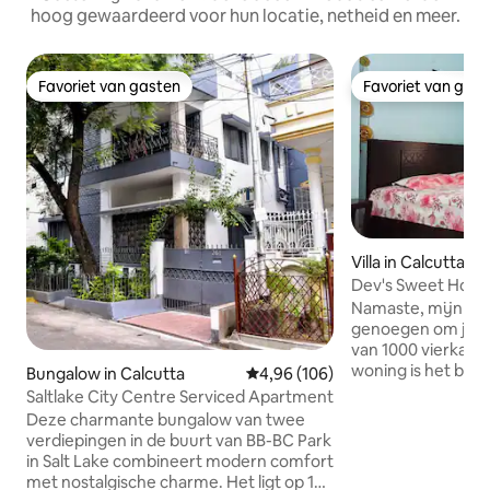
hoog gewaardeerd voor hun locatie, netheid en meer.
Favoriet van gasten
Favoriet van gas
Favoriet van gasten
Favoriet van gas
Villa in Calcutta
Dev's Sweet Home
luchthaven | Grand
Namaste, mijn gast
genoegen om je in 
van 1000 vierkante
woning is het best
Bungalow in Calcutta
Gemiddelde beoordeling van 4,9
4,96 (106)
gezinnen die met 
Saltlake City Centre Serviced Apartment
mensen reizen. Of het nu gaat om een
Deze charmante bungalow van twee
officiële reis of g
verdiepingen in de buurt van BB-BC Park
medische of religi
in Salt Lake combineert modern comfort
Halt om familie en
met nostalgische charme. Het ligt op 10