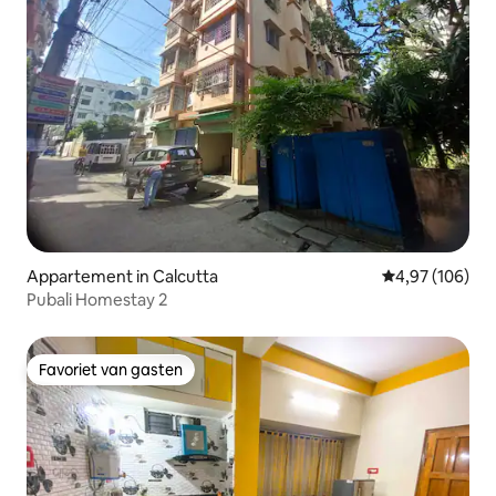
Appartement in Calcutta
Gemiddelde beo
4,97 (106)
Pubali Homestay 2
Favoriet van gasten
Favoriet van gasten