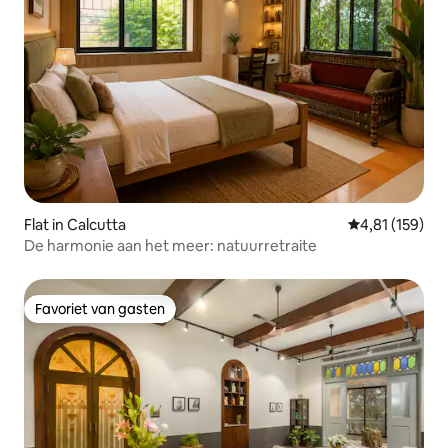
Flat in Calcutta
Gemiddelde beo
4,81 (159)
De harmonie aan het meer: natuurretraite
Favoriet van gasten
Favoriet van gasten