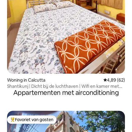
Woning in Calcutta
Gemiddelde be
4,89 (62)
Shantikunj | Dicht bij de luchthaven | Wifi en kamer met
Appartementen met airconditioning
airconditioning | Rust
Favoriet van gasten
Topfavoriet van gasten