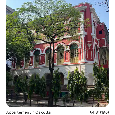
Appartement in Calcutta
Gemiddelde beo
4,81 (190)