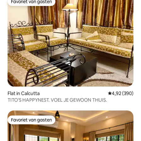
Favoriet van gasten
Favoriet van gasten
Flat in Calcutta
Gemiddelde beo
4,92 (390)
TITO'S HAPPYNEST. VOEL JE GEWOON THUIS.
Favoriet van gasten
Favoriet van gasten