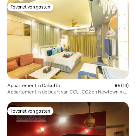
Favoriet van gasten
Favoriet van gasten
Appartement in Calcutta
Gemiddelde
5 (14)
Appartement in de buurt van CCU, CC2 en Newtown met
zwembad en fitnessruimte
Favoriet van gasten
Favoriet van gasten