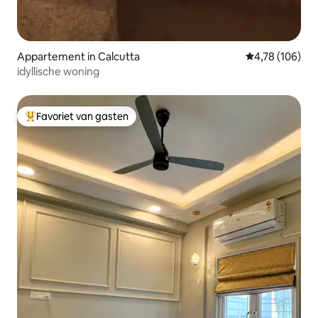
Appartement in Calcutta
Gemiddelde beo
4,78 (106)
idyllische woning
Favoriet van gasten
Topfavoriet van gasten