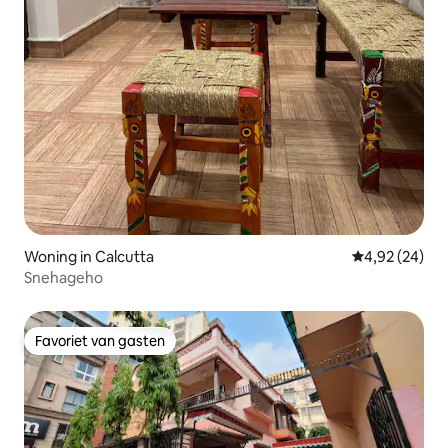
Woning in Calcutta
Gemiddelde be
4,92 (24)
Snehageho
Favoriet van gasten
Favoriet van gasten