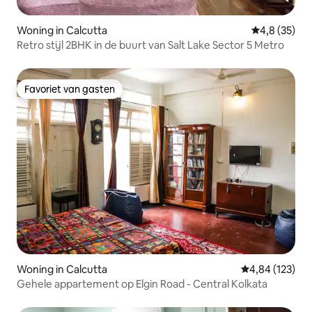
Woning in Calcutta
Gemiddelde b
4,8 (35)
Retro stijl 2BHK in de buurt van Salt Lake Sector 5 Metro
Favoriet van gasten
Favoriet van gasten
Woning in Calcutta
Gemiddelde beo
4,84 (123)
Gehele appartement op Elgin Road - Central Kolkata