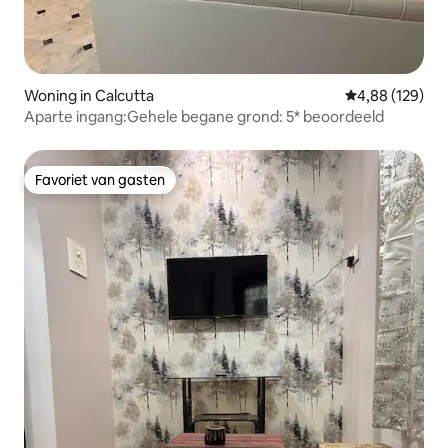
Woning in Calcutta
Gemiddelde beo
4,88 (129)
Aparte ingang:Gehele begane grond: 5* beoordeeld
Favoriet van gasten
Favoriet van gasten