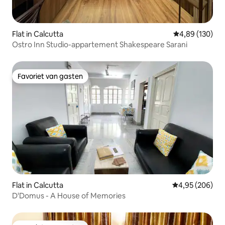
Flat in Calcutta
Gemiddelde beo
4,89 (130)
Ostro Inn Studio-appartement Shakespeare Sarani
Favoriet van gasten
Favoriet van gasten
Flat in Calcutta
Gemiddelde beo
4,95 (206)
D'Domus - A House of Memories