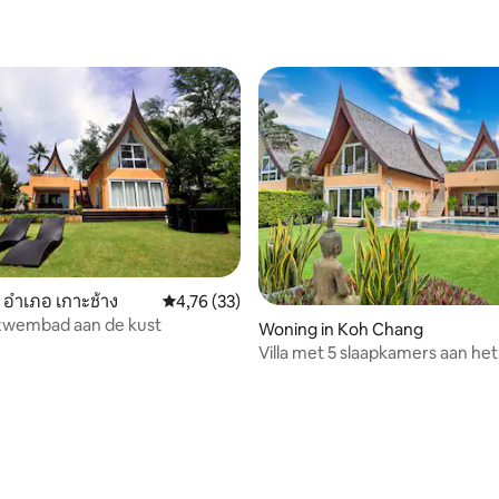
 อำเภอ เกาะช้าง
Gemiddelde beoordeling van 4,76 op 5, 33 r
4,76 (33)
 zwembad aan de kust
g van 4,81 op 5, 52 recensies
Woning in Koh Chang
Villa met 5 slaapkamers aan het
door KohChangVillas