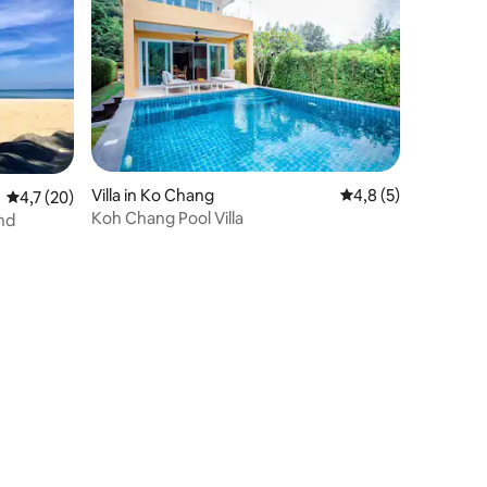
Villa in Ko Chang
Gemiddelde beoorde
4,8 (5)
Gemiddelde beoordeling van 4,7 op 5, 20 recensies
4,7 (20)
Koh Chang Pool Villa
and