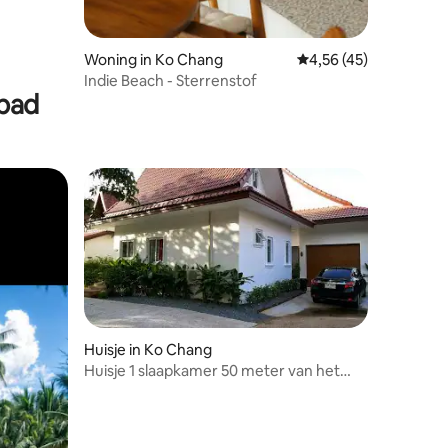
Woning in Ko Chang
Gemiddelde beoordeli
4,56 (45)
Indie Beach - Sterrenstof
mbad
Huisje in Ko Chang
Huisje 1 slaapkamer 50 meter van het
ecensies
strand