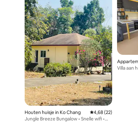
Appartem
Villa aan
Houten huisje in Ko Chang
Gemiddelde beoordelin
4,68 (22)
Jungle Breeze Bungalow • Snelle wifi •
Rustig toevluchtsoord