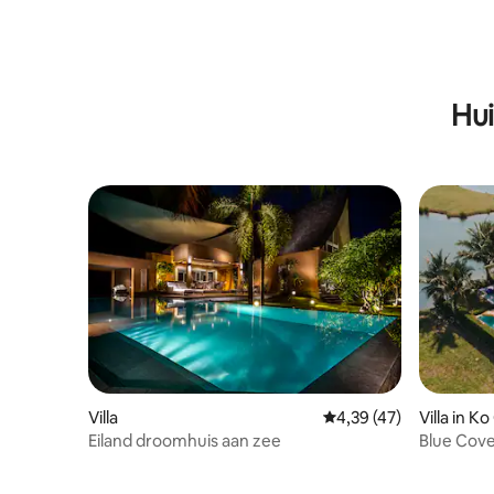
Hui
Villa
Gemiddelde beoordelin
4,39 (47)
Villa in K
Eiland droomhuis aan zee
Blue Cove
uitzicht o
strand