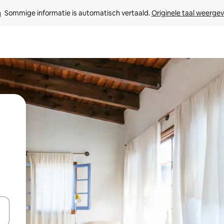
Sommige informatie is automatisch vertaald. 
Originele taal weerge
een keuze met je de pijltjestoetsen omhoog en omlaag, óf door te tikk