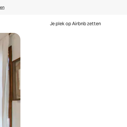
ven
Je plek op Airbnb zetten
en of swipen.