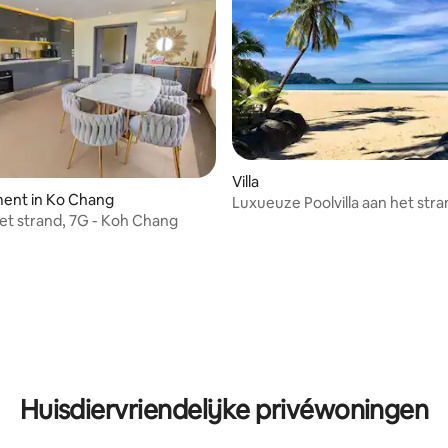
Villa
ent in Ko Chang
Luxueuze Poolvilla aan het str
 het strand, 7G - Koh Chang
g van 4,68 op 5, 22 recensies
Huisdiervriendelijke privéwoningen