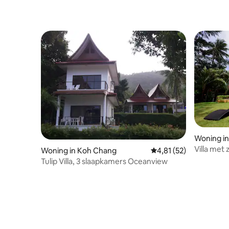
Woning in
Villa met
Woning in Koh Chang
Gemiddelde beoordelin
4,81 (52)
Tulip Villa, 3 slaapkamers Oceanview