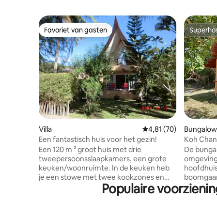
Favoriet van gasten
Superho
Favoriet van gasten
Superho
Villa
Gemiddelde beoordelin
4,81 (70)
Bungalow
Een fantastisch huis voor het gezin!
Koh Chan
Een 120 m ² groot huis met drie
De bungal
tweepersoonsslaapkamers, een grote
omgeving 
keuken/woonruimte. In de keuken heb
hoofdhuis, omgev
je een stowe met twee kookzones en
boomgaar
Populaire voorzienin
een barbecue voor heerlijke
eigen ter
zeevruchten of vleesgerechten. Slechts
keuken en een badkamer 
30 meter naar ons privéstrand,
55 m ² gr
fantastisch voor kinderen en
gratis pa