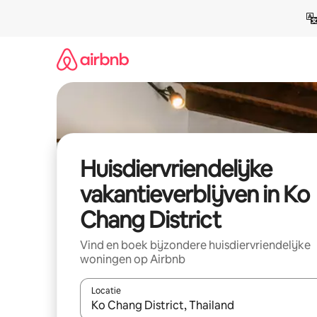
Ga
direct
naar
inhoud
Huisdiervriendelijke
vakantieverblijven in Ko
Chang District
Vind en boek bijzondere huisdiervriendelijke
woningen op Airbnb
Locatie
Wanneer er resultaten beschikbaar zijn, maak je 