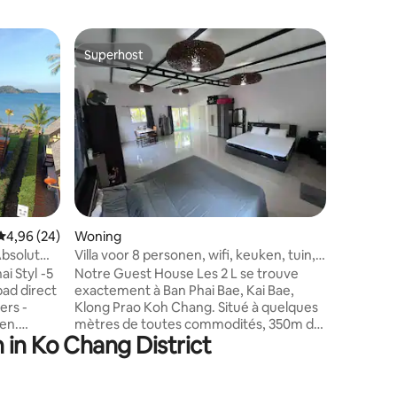
Villa
Superhost
Superho
Superhost
Superho
Inspiratie
Inspirati
luxe retr
rustige o
een aang
een ove
privéstra
zeekano'
zonsonde
een ruime
ecensies
Gemiddelde beoordeling van 4,96 op 5, 24 recensies
4,96 (24)
Woning
plek om 
palmbome
bsolut
Villa voor 8 personen, wifi, keuken, tuin,
van de ru
350 m van het strand
 Styl -5
Notre Guest House Les 2 L se trouve
op aanvr
d direct
exactement à Ban Phai Bae, Kai Bae,
Klong Prao Koh Chang. Situé à quelques
en.
mètres de toutes commodités, 350m de
 in Ko Chang District
la plage Pilot sur l’île paradisiaque de Koh
oven,
chang et proche de Walking Street Kai
Bae (800m). Guest house entièrement
rénovée, wifi gratuit, nos trois chambres