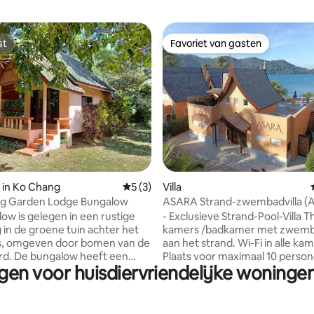
st
Favoriet van gasten
st
Favoriet van gasten
g van 4,81 op 5, 70 recensies
 in Ko Chang
Gemiddelde beoordeling van 5 op 5, 3 r
5 (3)
Villa
g Garden Lodge Bungalow
ASARA Strand-zwembadvilla (A
Beachfront)
ow is gelegen in een rustige
- Exclusieve Strand-Pool-Villa Thai
in de groene tuin achter het
kamers /badkamer met zwemba
en door bomen van de
aan het strand. Wi-Fi in alle kamers -
d. De bungalow heeft een
Plaats voor maximaal 10 person
gen voor huisdiervriendelijke woningen
ras, een slaapkamer, een aparte
Keuken volledig uitgerust met
en is ongeveer
Nespresso-koffiezetapparaat, 
oot Bij Garden Lodge vind je een
magnetron en vaatwasser - De
rkeerplaats. Het centrum van
ligbedden staan voor uw klaar. - Alle