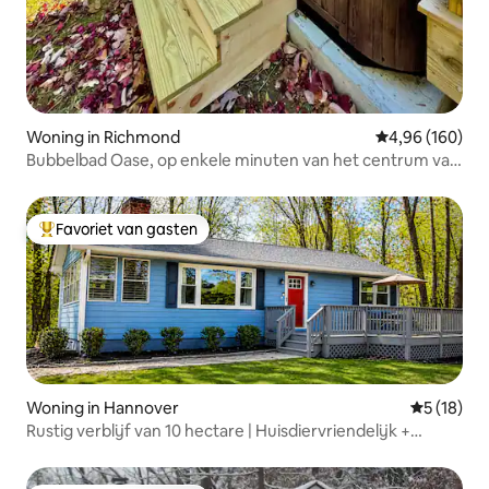
Woning in Richmond
Gemiddelde beo
4,96 (160)
Bubbelbad Oase, op enkele minuten van het centrum van
Richmond
Favoriet van gasten
Topfavoriet van gasten
Woning in Hannover
Gemiddelde
5 (18)
Rustig verblijf van 10 hectare | Huisdiervriendelijk +
vuurplaats