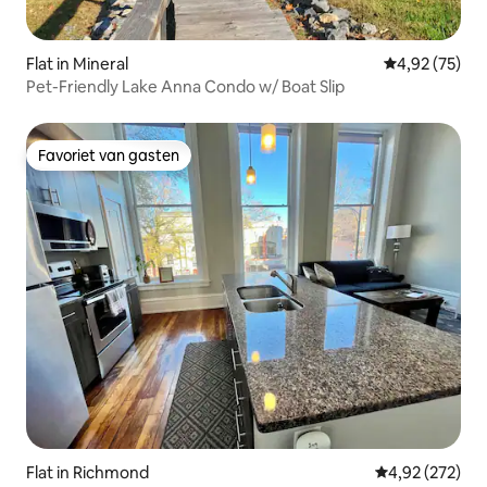
Flat in Mineral
Gemiddelde be
4,92 (75)
Pet-Friendly Lake Anna Condo w/ Boat Slip
Favoriet van gasten
Favoriet van gasten
Flat in Richmond
Gemiddelde beo
4,92 (272)