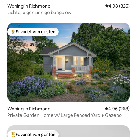
Woning in Richmond
Gemiddelde beo
4,98 (326)
Lichte, eigenzinnige bungalow
Favoriet van gasten
Topfavoriet van gasten
Woning in Richmond
Gemiddelde beo
4,96 (268)
Private Garden Home w/ Large Fenced Yard + Gazebo
Favoriet van gasten