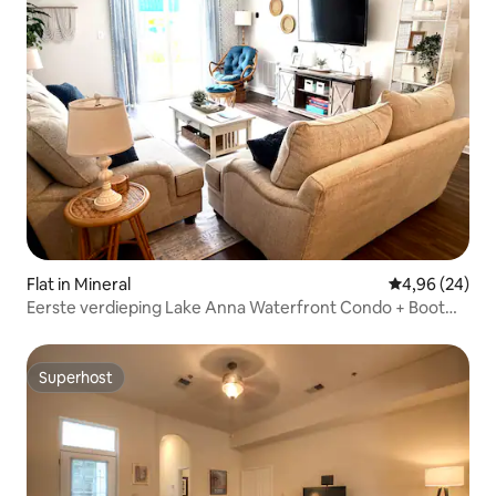
Flat in Mineral
Gemiddelde be
4,96 (24)
Eerste verdieping Lake Anna Waterfront Condo + Boot
Slip
Superhost
Superhost