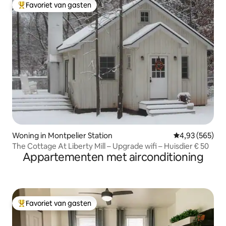
Favoriet van gasten
Topfavoriet van gasten
Woning in Montpelier Station
Gemiddelde beo
4,93 (565)
The Cottage At Liberty Mill – Upgrade wifi – Huisdier € 50
Appartementen met airconditioning
Favoriet van gasten
Topfavoriet van gasten