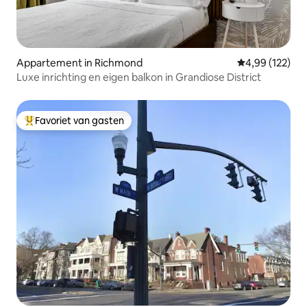
Appartement in Richmond
Gemiddelde beo
4,99 (122)
Luxe inrichting en eigen balkon in Grandiose District
Favoriet van gasten
Topfavoriet van gasten