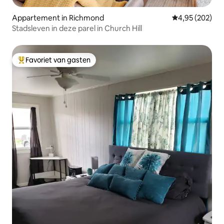
Appartement in Richmond
Gemiddelde beo
4,95 (202)
Stadsleven in deze parel in Church Hill
Favoriet van gasten
Topfavoriet van gasten