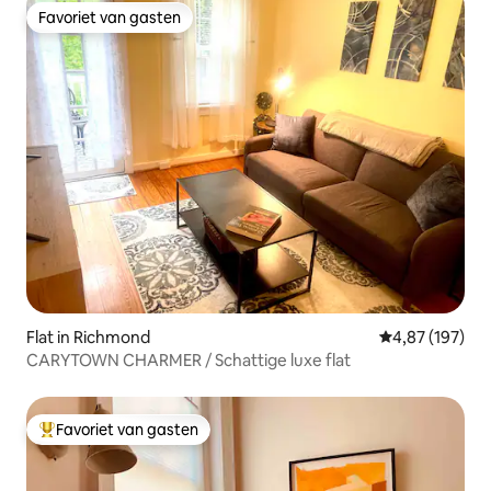
Favoriet van gasten
Favoriet van gasten
Flat in Richmond
Gemiddelde beo
4,87 (197)
CARYTOWN CHARMER / Schattige luxe flat
Favoriet van gasten
Topfavoriet van gasten