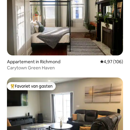
Appartement in Richmond
Gemiddelde beo
4,97 (106)
Carytown Green Haven
Favoriet van gasten
Topfavoriet van gasten