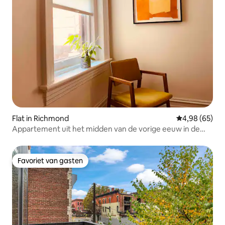
Flat in Richmond
Gemiddelde be
4,98 (65)
Appartement uit het midden van de vorige eeuw in de
historische wijk Fan
Favoriet van gasten
Favoriet van gasten