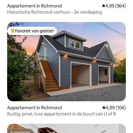
Appartement in Richmond
Gemiddelde beo
4,95 (364)
Historische Richmond-verhuur - 2e verdieping
Favoriet van gasten
Topfavoriet van gasten
Appartement in Richmond
Gemiddelde beo
4,99 (106)
Rustig, privé, luxe appartement in de buurt van U of R
Superhost