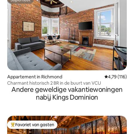
Superhost
Appartement in Richmond
Gemiddelde be
4,79 (116)
Charmant historisch 2 BR in de buurt van VCU
Andere geweldige vakantiewoningen
nabij Kings Dominion
Favoriet van gasten
Topfavoriet van gasten