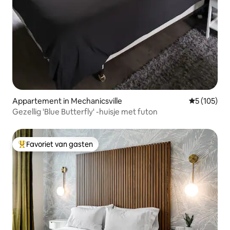
Appartement in Mechanicsville
Gemiddelde 
5 (105)
Gezellig 'Blue Butterfly' -huisje met futon
Favoriet van gasten
Topfavoriet van gasten