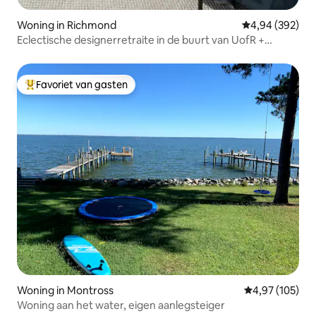
Woning in Richmond
Gemiddelde beo
4,94 (392)
Eclectische designerretraite in de buurt van UofR +
Peloton Bike
Favoriet van gasten
Topfavoriet van gasten
Woning in Montross
Gemiddelde beo
4,97 (105)
Woning aan het water, eigen aanlegsteiger