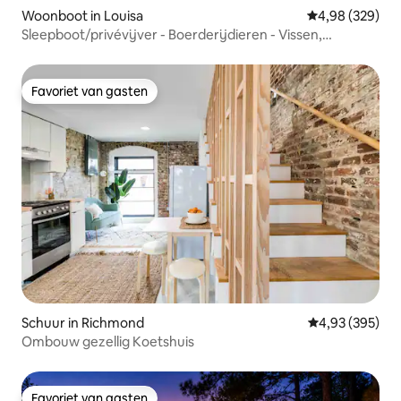
Woonboot in Louisa
Gemiddelde beo
4,98 (329)
Sleepboot/privévijver - Boerderijdieren - Vissen,
zwemmen,
Favoriet van gasten
Favoriet van gasten
Schuur in Richmond
Gemiddelde beo
4,93 (395)
Ombouw gezellig Koetshuis
Favoriet van gasten