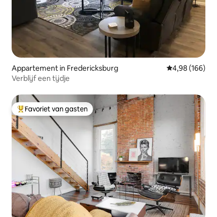
Appartement in Fredericksburg
Gemiddelde beo
4,98 (166)
Verblijf een tijdje
Favoriet van gasten
Topfavoriet van gasten