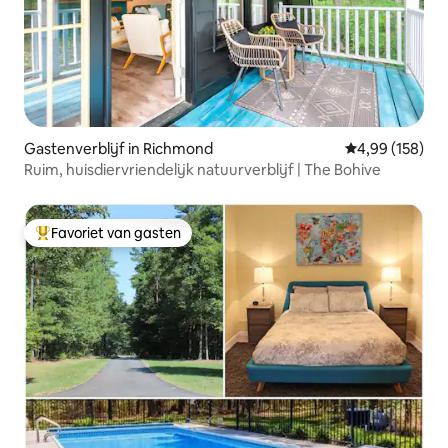
Gastenverblijf in Richmond
Gemiddelde beo
4,99 (158)
Ruim, huisdiervriendelijk natuurverblijf | The Bohive
Favoriet van gasten
Topfavoriet van gasten