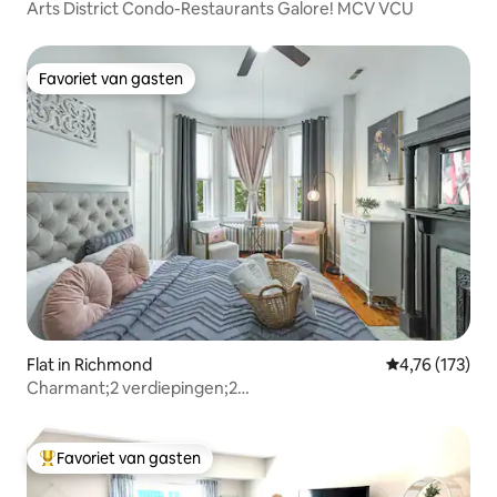
Arts District Condo-Restaurants Galore! MCV VCU
Favoriet van gasten
Favoriet van gasten
Flat in Richmond
Gemiddelde beo
4,76 (173)
Charmant;2 verdiepingen;2
kingsize;Dak;Filmavond;Parkeren
Favoriet van gasten
Topfavoriet van gasten