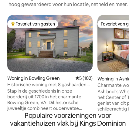
hoog gewaardeerd voor hun locatie, netheid en meer.
Favoriet van gasten
Favoriet van gas
Topfavoriet van gasten
Favoriet van gas
Woning in Bowling Green
Gemiddelde beoordeling van 
5 (102)
Woning in Ashlan
Historische woning met 8 gashaarden
Charmante woning
en gameroom
in het hartje van 
Stap in de geschiedenis in onze
Ashland 's Whistle 
boerderij uit 1700 in het charmante
het Center of The
Bowling Green, VA. Dit historische
geniet van dit pr
juweeltje combineert ouderwetse
schilderachtig ing
Populaire voorzieningen voor
charme met moderne voorzieningen
slaapkamers en 2,
voor een onvergetelijk verblijf. Het huis
omringen in de uit
vakantiehuizen vlak bij Kings Dominion
aan Main Street is voorzien van originele
van de stad Ashla
hardhouten vloeren, antieke open
de op maat gemaakt