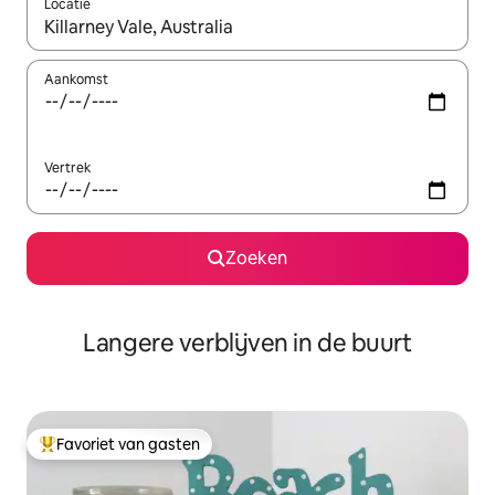
Locatie
Wanneer er resultaten beschikbaar zijn, maak je een keuze met 
Aankomst
Vertrek
Zoeken
Langere verblijven in de buurt
Favoriet van gasten
Topfavoriet van gasten