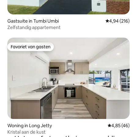
Gastsuite in Tumbi Umbi
Gemiddelde beo
4,94 (216)
Zelfstandig appartement
Favoriet van gasten
Favoriet van gasten
Woning in Long Jetty
Gemiddelde be
4,85 (46)
Kristal aan de kust