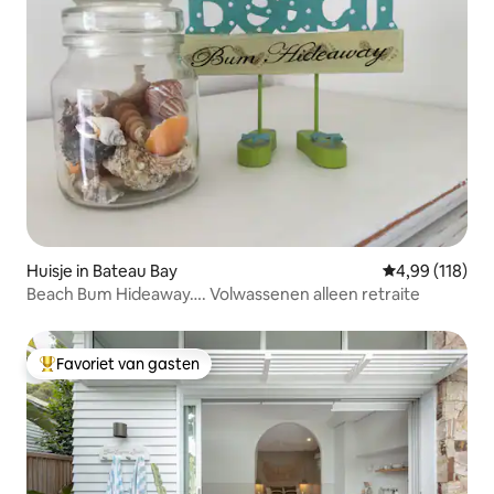
Huisje in Bateau Bay
Gemiddelde beo
4,99 (118)
Beach Bum Hideaway…. Volwassenen alleen retraite
Favoriet van gasten
Topfavoriet van gasten