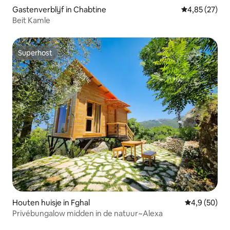
Gastenverblijf in Chabtine
Gemiddelde be
4,85 (27)
Beit Kamle
Superhost
Superhost
Houten huisje in Fghal
Gemiddelde b
4,9 (50)
Privébungalow midden in de natuur~Alexa