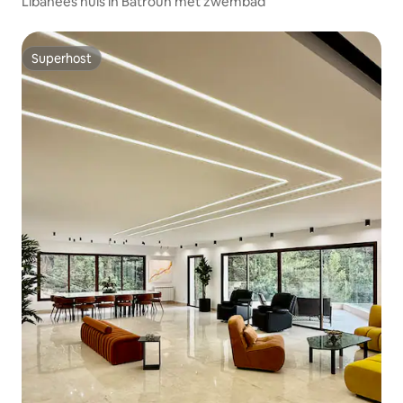
Libanees huis in Batroun met zwembad
Superhost
Superhost