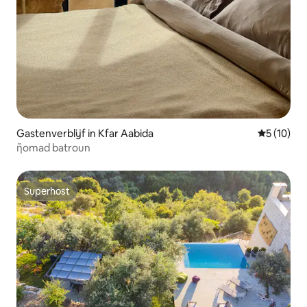
Gastenverblijf in Kfar Aabida
Gemiddelde
5 (10)
ῆomad batroun
Superhost
Superhost