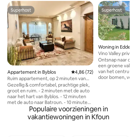
Superhost
Superhost
Superhost
Superhost
Woning in Edde
Vino Valley privé
Batroun
Ontsnap naar dit r
een groene vallei,
van het centrum 
Appartement in Byblos
Gemiddelde beoordeling van 4,
4,86 (72)
door bomen, voge
Ruim appartement, op 2 minuten van
prachtig uitzicht, 
beach & Old Souk
Gezellig & comfortabel, prachtige plek,
privacy en een ec
groot en ruim. - 2 minuten met de auto
natuur. Geniet v
naar het hart van Byblos. - 12 minuten
een weelderige tui
met de auto naar Batroun. - 10 minuten
binnenshuis, perfe
Populaire voorzieningen in
lopen naar de Sea Boulevard - Ruim
kleine gezinnen of
appartement / 120 m2 - Keuken van alle
vakantiewoningen in Kfoun
zoek zijn naar rus
gemakken voorzien. - 2 slaapkamers - 1
Volledig uitgeruste
master en 2 eenpersoonsbedden. - 2
zonne-energie, pr
toiletten. - 1 gratis parkeren. - Eettafel
24/7 bezorging, al