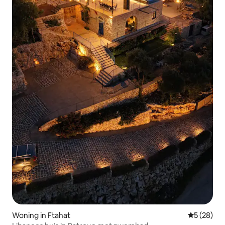
Woning in Ftahat
Gemiddelde
5 (28)