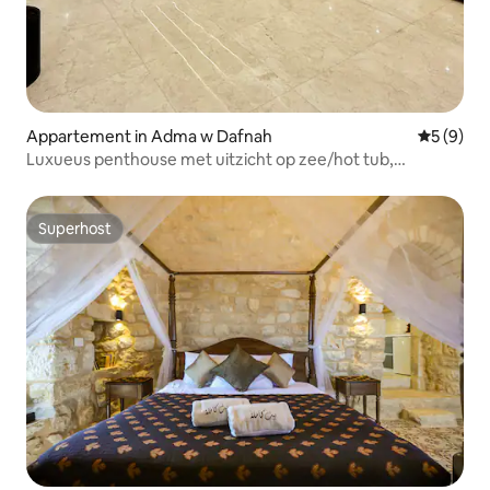
Appartement in Adma w Dafnah
Gemiddeld
5 (9)
Luxueus penthouse met uitzicht op zee/hot tub,
vuurplaats
Superhost
Superhost