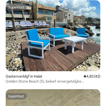
Superhost
Superhost
Gastenverblijf in Halat
Gemiddelde be
4,83 (42)
Golden Stone Beach (5), beleef onvergetelijke
momenten
Superhost
Superhost