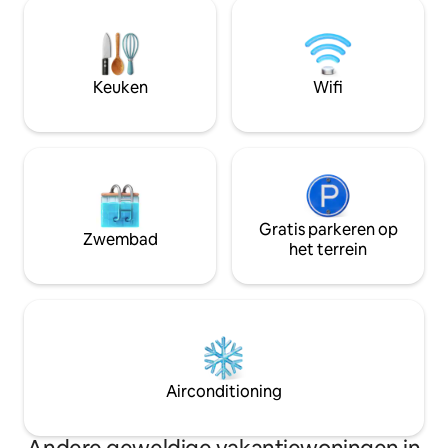
voor 6 personen. - Elektriciteit 24/7. -
voor een stressvrij
Airconditioning in slaapkamers -
Airconditioning in de woonkamer (tegen
een toeslag) Let op: de prijs voor 2
gasten = één slaapkamer, als twee
Keuken
Wifi
gasten in twee slaapkamers. Er komt 10
$ extra bij
Gratis parkeren op
Zwembad
het terrein
Airconditioning