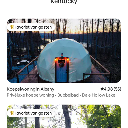
Kentucky
Favoriet van gasten
Topfavoriet van gasten
Koepelwoning in Albany
Gemiddelde be
4,98 (55)
Privéluxe koepelwoning • Bubbelbad • Dale Hollow Lake
Favoriet van gasten
Topfavoriet van gasten