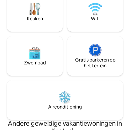
vuurplaats, een maantuin, een
onder de sterren. Op slechts enkele
zoutwaterbubbelbad en buitendouche.
minuten van Nichol
Dicht bij Beaver Lake en gelegen langs
maar het voelt als
Keuken
Wifi
de Bourbon Trail, op slechts enkele
bent — vredig, pr
minuten van Wild Turkey & Four Roses
de natuur.
distilleerderijen. (Opmerking: alleen 18+)
Gratis parkeren op
Zwembad
het terrein
Airconditioning
Andere geweldige vakantiewoningen in