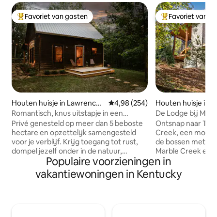
Favoriet van gasten
Favoriet van g
Topfavoriet van gasten
Topfavoriet van 
Houten huisje in Lawrenceb
Gemiddelde beoordeling van 4,9
4,98 (254)
Houten huisje in Ni
urg
Romantisch, knus uitstapje in een
De Lodge bij Marb
houten huisje met vuurplaats en
Privé genesteld op meer dan 5 beboste
Ontsnap naar The
bubbelbad
hectare en opzettelijk samengesteld
Creek, een modern
voor je verblijf. Krijg toegang tot rust,
de bossen met uit
dompel jezelf onder in de natuur,
Marble Creek en z
Populaire voorzieningen in
ondersteun je verjonging en maak
accommodatie met
gebruik van je creatieve flow.
twee badkamers is
vakantiewoningen in Kentucky
Voorzieningen zijn onder andere een
gasten. Ontspan in de hot tub, kom tot
wandelpad op het terrein, een
rust in de sauna of
kunstenaarswerkruimte, een
het bubbelbad. Ver
houtkachel, een overdekte veranda,
binnen- of buiten
hangmatten, buiten dineren, een
eindig de nacht ro