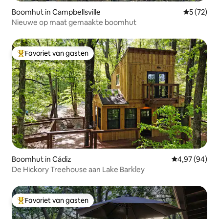
Boomhut in Campbellsville
Gemiddelde
5 (72)
Nieuwe op maat gemaakte boomhut
Favoriet van gasten
Topfavoriet van gasten
Boomhut in Cádiz
Gemiddelde be
4,97 (94)
De Hickory Treehouse aan Lake Barkley
Favoriet van gasten
Topfavoriet van gasten