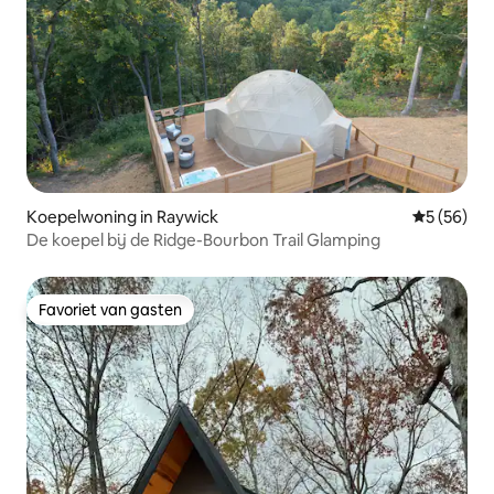
Koepelwoning in Raywick
Gemiddelde
5 (56)
De koepel bij de Ridge-Bourbon Trail Glamping
Favoriet van gasten
Favoriet van gasten