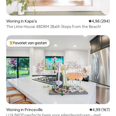
Woning in Kapaʻa
Gemiddelde beo
4,96 (294)
The Lime House 4BDRM 2Bath Steps from the Beach!
Favoriet van gasten
Topfavoriet van gasten
Woning in Princeville
Gemiddelde beo
4,99 (167)
LUX/MOD perfecte basis voor eilandavonturen - met