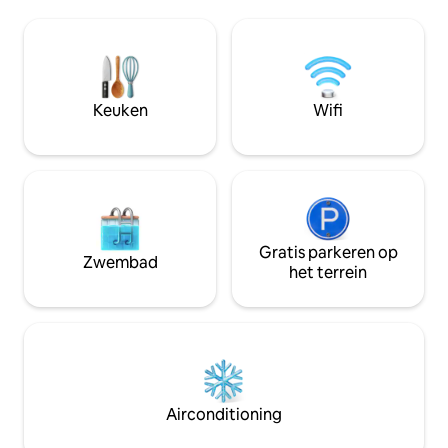
wasmachine en dro
kokosnootkust en op een steenworp
de woonkamer, die
afstand van het strand Lae Nani.
uitzicht heeft. Volledig gevulde keuken.
Strandstoelen en uitrusting inbegrepen.
Balkon lanai met t
Prachtig gerenoveerd met een open,
buiten dineren. Gratis parkeren in deze
aangepaste keuken/badkamers en
omheinde buurt. D
gewelfd plafond. Beschikt over dubbele
Keuken
Wifi
brengt je naar het
mastersuites, mooi zwembad,
restaurants en win
barbecue, toegang tot het strand,
airconditioning, wasmachine/droger en
een eigen overdekte parkeerplaats.
Gratis parkeren op
Zwembad
het terrein
Airconditioning