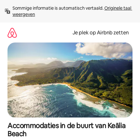
Ga
Sommige informatie is automatisch vertaald. 
Originele taal 
direct
weergeven
naar
inhoud
Je plek op Airbnb zetten
Accommodaties in de buurt van Keālia
Beach