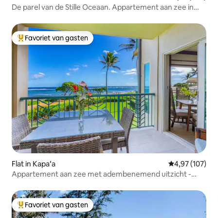
De parel van de Stille Oceaan. Appartement aan zee in
Sealodge
Favoriet van gasten
Topfavoriet van gasten
Flat in Kapaʻa
Gemiddelde beo
4,97 (107)
Appartement aan zee met adembenemend uitzicht -
A204
Favoriet van gasten
Topfavoriet van gasten