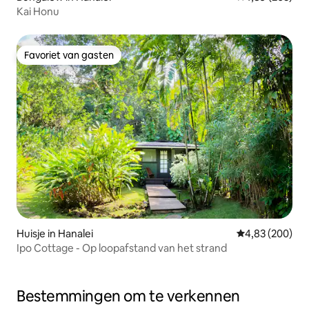
Kai Honu
Favoriet van gasten
Favoriet van gasten
Huisje in Hanalei
Gemiddelde beo
4,83 (200)
Ipo Cottage - Op loopafstand van het strand
Bestemmingen om te verkennen