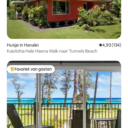
Huisje in Hanalei
Gemiddelde beo
4,93 (134)
Kaiolohia Hale Haena Walk naar Tunnels Beach
Favoriet van gasten
Topfavoriet van gasten