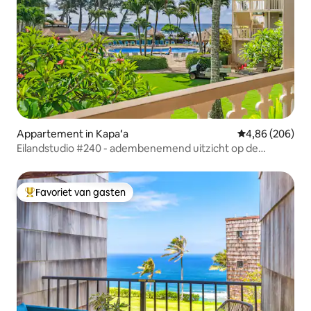
Appartement in Kapaʻa
Gemiddelde beo
4,86 (206)
Eilandstudio #240 - adembenemend uitzicht op de
oceaan!
Favoriet van gasten
Topfavoriet van gasten