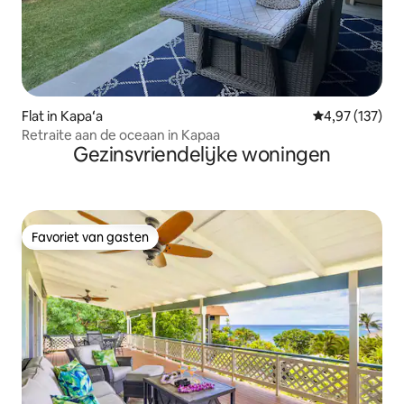
Flat in Kapaʻa
Gemiddelde beo
4,97 (137)
Retraite aan de oceaan in Kapaa
Gezinsvriendelijke woningen
Favoriet van gasten
Favoriet van gasten