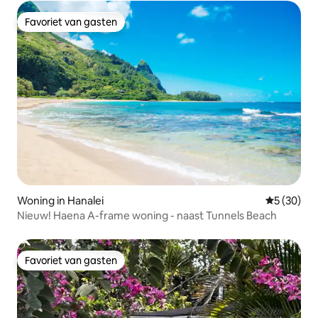
Favoriet van gasten
Favoriet van gasten
Woning in Hanalei
Gemiddelde
5 (30)
Nieuw! Haena A-frame woning - naast Tunnels Beach
Favoriet van gasten
Favoriet van gasten