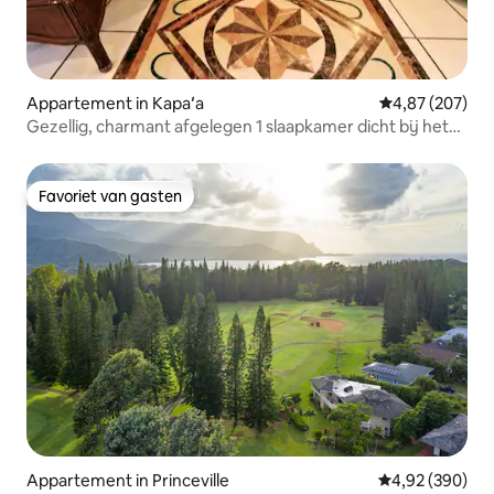
Appartement in Kapaʻa
Gemiddelde beo
4,87 (207)
Gezellig, charmant afgelegen 1 slaapkamer dicht bij het
strand
Favoriet van gasten
Favoriet van gasten
Appartement in Princeville
Gemiddelde beo
4,92 (390)