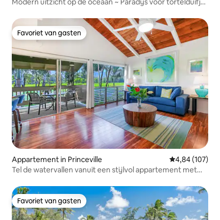
Modern uitzicht op de oceaan ~ Paradijs voor tortelduifjes
met airco
Favoriet van gasten
Favoriet van gasten
Appartement in Princeville
Gemiddelde beo
4,84 (107)
Tel de watervallen vanuit een stijlvol appartement met
airconditioning!
Favoriet van gasten
Favoriet van gasten