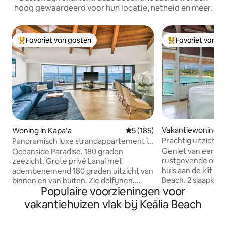
hoog gewaardeerd voor hun locatie, netheid en meer.
Favoriet van gasten
Favoriet van g
Topfavoriet van gasten
Topfavoriet van 
Vakantiewoning in
Woning in Kapaʻa
Gemiddelde beoordeling van 
5 (185)
Prachtig uitzicht 
Panoramisch luxe strandappartement in
de oceaan
paradijs A/C
Geniet van een pra
Oceanside Paradise. 180 graden
rustgevende oceaa
zeezicht. Grote privé Lanai met
huis aan de klif bi
adembenemend 180 graden uitzicht van
Beach. 2 slaapkamers, beide met
binnen en van buiten. Zie dolfijnen,
Populaire voorzieningen voor
airconditioning en
walvissen, schildpadden, regenbogen en
op de oceaan en de berg
geweldige zonsopgangen. Op een
vakantiehuizen vlak bij Keālia Beach
eigen badkamer he
steenworp afstand van het strand en
2e bd heeft een queen
centraal gelegen aan de beroemde