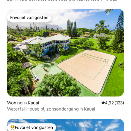
airco
Favoriet van gasten
Favoriet van gasten
Woning in Kauai
Gemiddelde beo
4,92 (123)
Waterfall House bij zonsondergang in Kauai
Favoriet van gasten
Topfavoriet van gasten