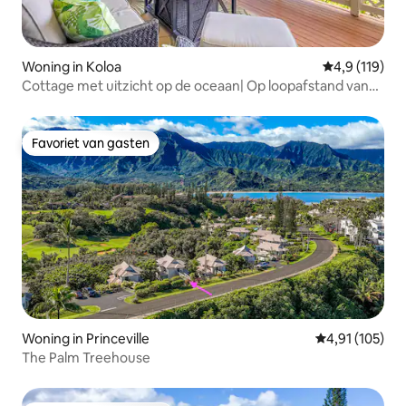
Woning in Koloa
Gemiddelde b
4,9 (119)
Cottage met uitzicht op de oceaan| Op loopafstand van
Poipu Beach | Gratis parkeren
Favoriet van gasten
Favoriet van gasten
Woning in Princeville
Gemiddelde beo
4,91 (105)
The Palm Treehouse