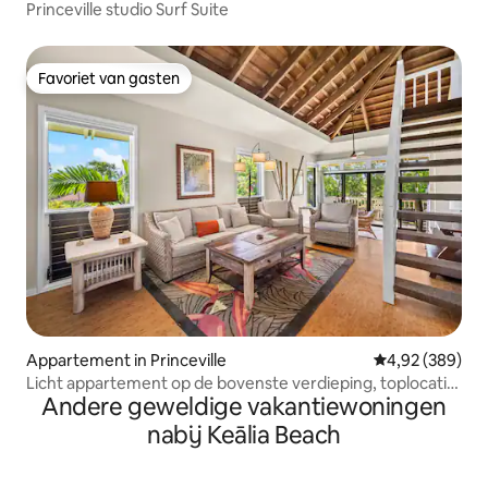
Princeville studio Surf Suite
Favoriet van gasten
Favoriet van gasten
Appartement in Princeville
Gemiddelde beo
4,92 (389)
Licht appartement op de bovenste verdieping, toplocatie,
Andere geweldige vakantiewoningen
airconditioning en zwembad!
nabij Keālia Beach