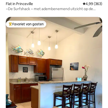
Flat in Princeville
Gemiddelde beo
4,99 (363)
~De Surfshack ~ met adembenemend uitzicht op de
oceaan!!
Favoriet van gasten
Topfavoriet van gasten