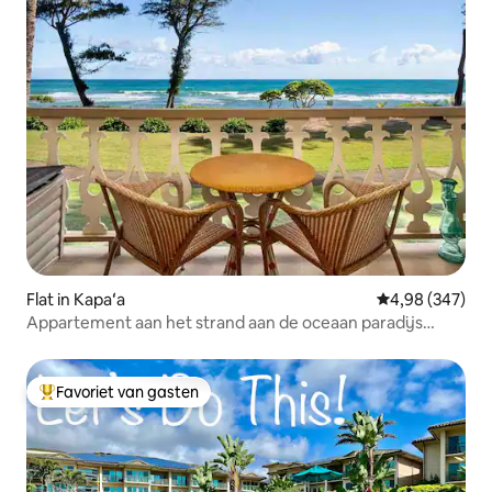
Flat in Kapaʻa
Gemiddelde beo
4,98 (347)
Appartement aan het strand aan de oceaan paradijs
AC/zwembad/HT 247
Favoriet van gasten
Topfavoriet van gasten