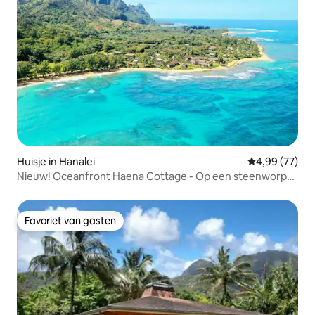
Huisje in Hanalei
Gemiddelde be
4,99 (77)
Nieuw! Oceanfront Haena Cottage - Op een steenworp
afstand van het strand
Favoriet van gasten
Favoriet van gasten