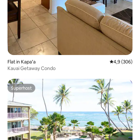
Flat in Kapaʻa
Gemiddelde be
4,9 (306)
Kauai Getaway Condo
Superhost
Superhost