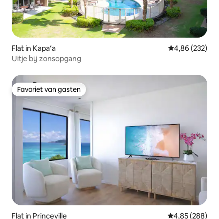
Flat in Kapaʻa
Gemiddelde beo
4,86 (232)
Uitje bij zonsopgang
Favoriet van gasten
Favoriet van gasten
Flat in Princeville
Gemiddelde beo
4,85 (288)