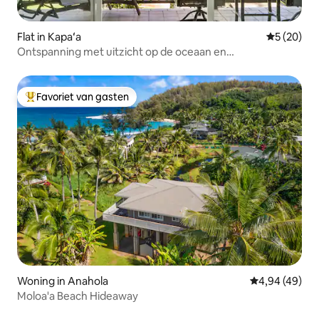
Flat in Kapaʻa
Gemiddelde
5 (20)
Ontspanning met uitzicht op de oceaan en
zonsopgangen/dicht bij het strand/airconditioning
Favoriet van gasten
Topfavoriet van gasten
Woning in Anahola
Gemiddelde be
4,94 (49)
Moloa'a Beach Hideaway