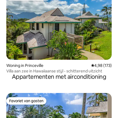
Woning in Princeville
Gemiddelde beo
4,98 (173)
Villa aan zee in Hawaiiaanse stijl - schitterend uitzicht
Appartementen met airconditioning
Favoriet van gasten
Favoriet van gasten