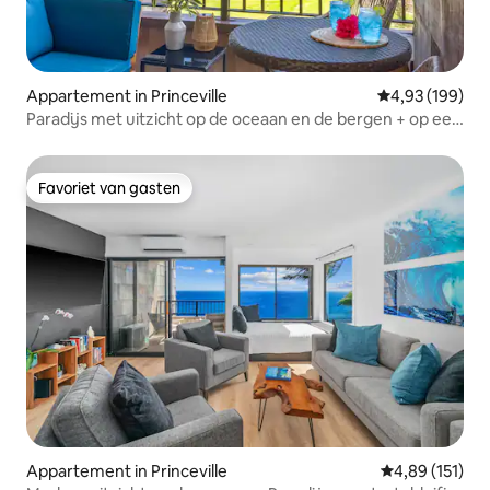
Appartement in Princeville
Gemiddelde beo
4,93 (199)
Paradijs met uitzicht op de oceaan en de bergen + op een
steenworp afstand van het strandpad
Favoriet van gasten
Favoriet van gasten
Appartement in Princeville
Gemiddelde beo
4,89 (151)