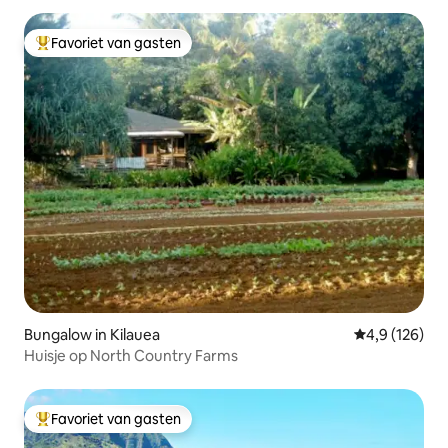
Favoriet van gasten
Topfavoriet van gasten
Bungalow in Kilauea
Gemiddelde be
4,9 (126)
Huisje op North Country Farms
Favoriet van gasten
Topfavoriet van gasten