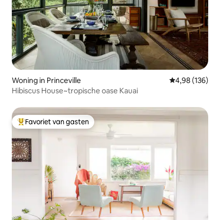
Woning in Princeville
Gemiddelde beo
4,98 (136)
Hibiscus House~tropische oase Kauai
Favoriet van gasten
Topfavoriet van gasten