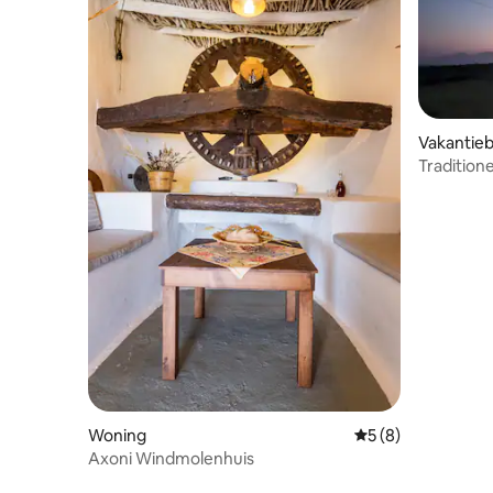
Vakantieb
Traditione
uitzicht 
Woning
Gemiddelde beoord
5 (8)
Axoni Windmolenhuis