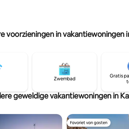
ngen voorzien om je ontbijt of
winkels, bars en restaurants li
 bereiden. Wifi is gratis
slechts een paar minuten rijde
ar en kan je helpen om je
gebied voelt vredig en afgeleg
 verplichtingen na te komen!
re voorzieningen in vakantiewoningen i
Gratis p
Zwembad
t
ere geweldige vakantiewoningen in Ka
Favoriet van gasten
Favoriet van gasten