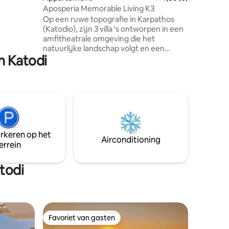
ggen op
Aposperia Memorable Living K3
n, het
Op een ruwe topografie in Karpathos
en.
(Katodio), zijn 3 villa 's ontworpen in een
amfitheatrale omgeving die het
natuurlijke landschap volgt en een
n Katodi
panoramisch uitzicht op de zee biedt.
Met een traditionele architectonische
schaal, bieden de villa 's buitenruimtes
tussen de volumes, terwijl de privacy van
elke suite wordt beschermd. Elke villa
heeft een eigen zwembad met directe
toegang vanuit de woonkamer en een
eigen binnenplaats, beplant met lokale
arkeren op het
aromatische kruiden die een
Airconditioning
errein
onvergetelijke lokale ervaring compleet
maken.
todi
Favoriet van gasten
Favoriet van gasten