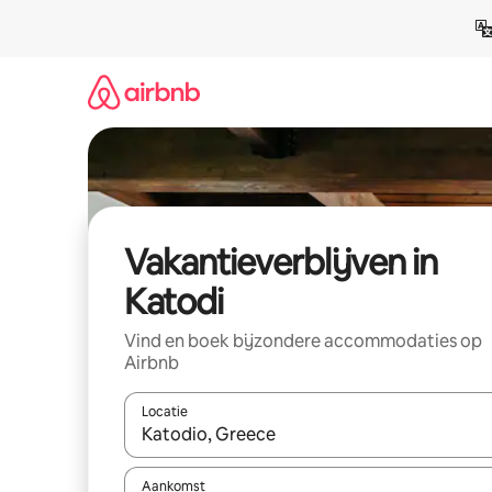
Ga
direct
naar
inhoud
Vakantieverblijven in
Katodi
Vind en boek bijzondere accommodaties op
Airbnb
Locatie
Wanneer er resultaten beschikbaar zijn, maak je 
Aankomst