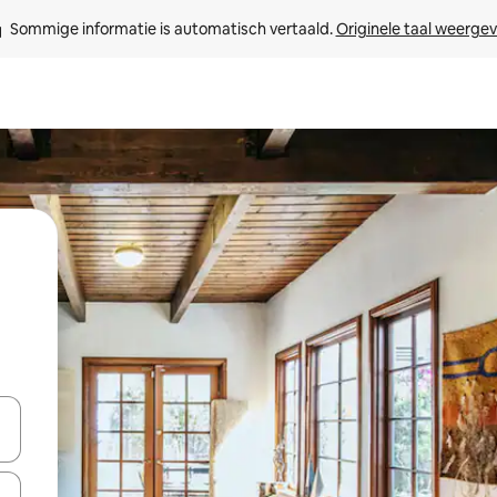
Sommige informatie is automatisch vertaald. 
Originele taal weerge
een keuze met je de pijltjestoetsen omhoog en omlaag, óf door te tikk