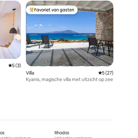
Favoriet van gasten
Topfavoriet van gasten
ecensies
Gemiddelde beoordeling van 5 op 5, 3 recensies
5 (3)
Villa
Gemiddelde beoord
5 (27)
Kyanis, magische villa met uitzicht op zee
ros
Rhodos