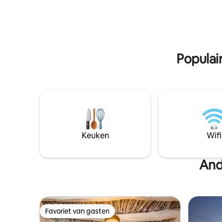
voorzieni
aanrader en voel de zoute zomerbries
een maaltijd te
van het gemak van je balkon. We kijken
beschikba
ernaar uit om je te zien en van je verblijf
zakelijke
een onvergetelijke ervaring te maken.
Populai
Keuken
Wifi
And
Favoriet van gasten
Favoriet van gasten