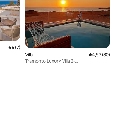
ecensies
Gemiddelde beoordeling van 5 op 5, 7 recensies
5 (7)
Villa
Gemiddelde beoordelin
4,97 (30)
Tramonto Luxury Villa 2-
Adembenemend uitzicht op de
zonsondergang