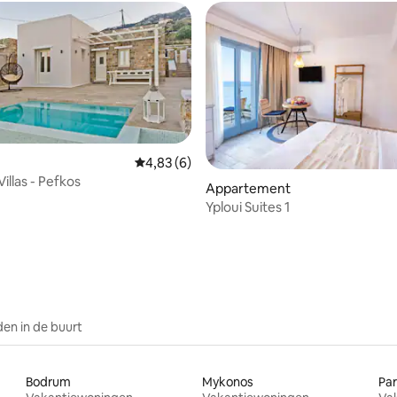
Gemiddelde beoordeling van 4,83 op 5, 6 r
4,83 (6)
illas - Pefkos
g van 4,73 op 5, 11 recensies
Appartement
Yploui Suites 1
en in de buurt
Bodrum
Mykonos
Pa