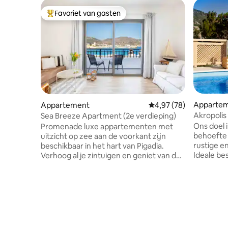
Favoriet van gasten
Topfavoriet van gasten
Apparte
Appartement
Gemiddelde beoordelin
4,97 (78)
Akropolis 
Sea Breeze Apartment (2e verdieping)
Ons doel 
Promenade luxe appartementen met
behoefte 
uitzicht op zee aan de voorkant zijn
rustige e
beschikbaar in het hart van Pigadia.
Ideale be
Verhoog al je zintuigen en geniet van de
naar een
essentie van het leven, vanuit het
kinderen!
comfort van onze gerenoveerde luxe
terras me
kamers. Open je ogen voor de mooie
unieke pl
blauwe zee en de lucht. Luister naar het
koffie of 
geluid van spetterend water. Ruik en
uitzicht 
proef alle lokale delicatessen die
keuken is
toegankelijk zijn voor de deur. Maak een