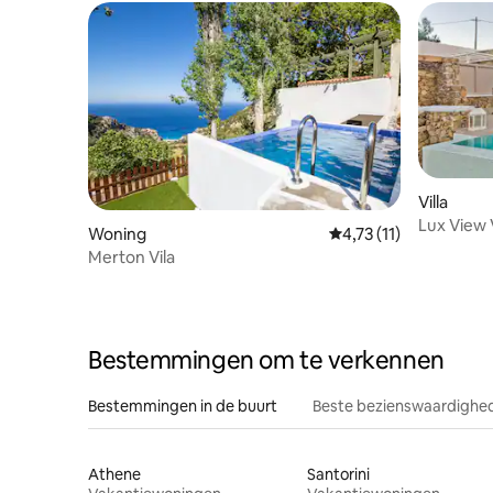
Villa
Lux View V
Woning
Gemiddelde beoordelin
4,73 (11)
Merton Vila
Bestemmingen om te verkennen
Bestemmingen in de buurt
Beste bezienswaardighed
Athene
Santorini