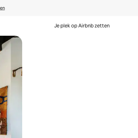
ven
Je plek op Airbnb zetten
en of swipen.