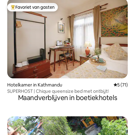
Favoriet van gasten
Topfavoriet van gasten
Hotelkamer in Kathmandu
Gemiddeld
5 (71)
SUPERHOST | Chique queensize bed met ontbijt!
Maandverblijven in boetiekhotels