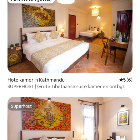
Favoriet van gasten
Hotelkamer in Kathmandu
Gemiddeld
5 (6)
SUPERHOST | Grote Tibetaanse suite kamer en ontbijt!
Superhost
Superhost