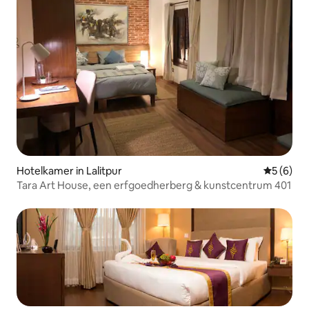
Hotelkamer in Lalitpur
Gemiddeld
5 (6)
Tara Art House, een erfgoedherberg & kunstcentrum 401