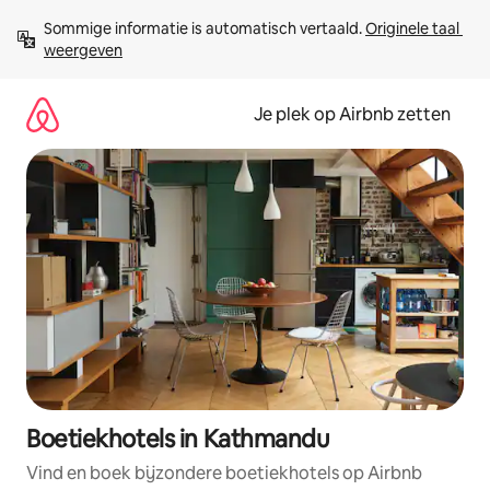
Ga
Sommige informatie is automatisch vertaald. 
Originele taal 
direct
weergeven
naar
inhoud
Je plek op Airbnb zetten
Boetiekhotels in Kathmandu
Vind en boek bijzondere boetiekhotels op Airbnb