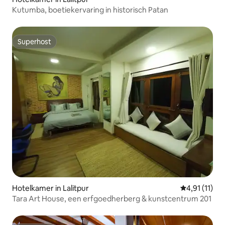
Kutumba, boetiekervaring in historisch Patan
Superhost
Superhost
Hotelkamer in Lalitpur
Gemiddelde b
4,91 (11)
Tara Art House, een erfgoedherberg & kunstcentrum 201