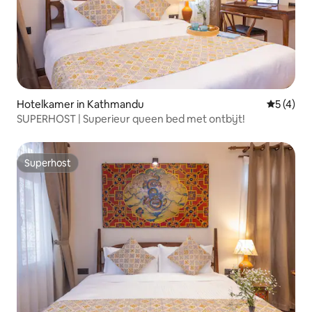
Hotelkamer in Kathmandu
Gemiddeld
5 (4)
SUPERHOST | Superieur queen bed met ontbijt!
Superhost
Superhost