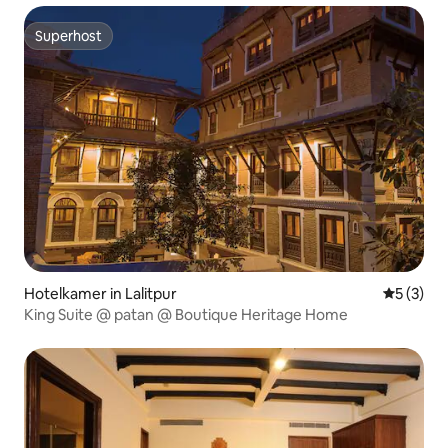
Superhost
Superhost
Hotelkamer in Lalitpur
Gemiddeld
5 (3)
King Suite @ patan @ Boutique Heritage Home