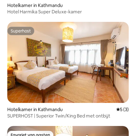
Hotelkamer in Kathmandu
Hotel Harmika Super Deluxe-kamer
Superhost
Superhost
Hotelkamer in Kathmandu
Gemiddeld
5 (3)
SUPERHOST | Superior Twin/King Bed met ontbijt
Favoriet van gasten