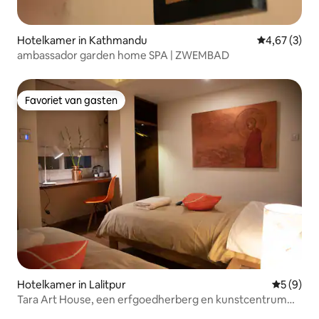
Hotelkamer in Kathmandu
Gemiddelde b
4,67 (3)
ambassador garden home SPA | ZWEMBAD
Favoriet van gasten
Favoriet van gasten
Hotelkamer in Lalitpur
Gemiddeld
5 (9)
Tara Art House, een erfgoedherberg en kunstcentrum
203