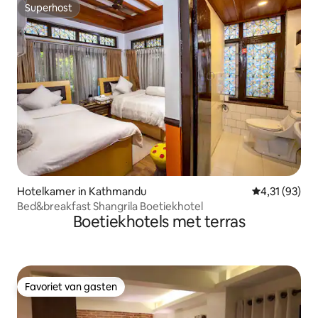
Superhost
Superhost
Hotelkamer in Kathmandu
Gemiddelde be
4,31 (93)
Bed&breakfast Shangrila Boetiekhotel
Boetiekhotels met terras
Favoriet van gasten
Favoriet van gasten