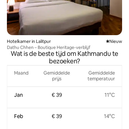
Hotelkamer in Lalitpur
Nieuwe ac
Nieuw
Dathu Chhen – Boutique Heritage-verblijf
Wat is de beste tijd om Kathmandu te
bezoeken?
Maand
Gemiddelde
Gemiddelde
prijs
temperatuur
Jan
€ 39
11°C
Feb
€ 39
14°C