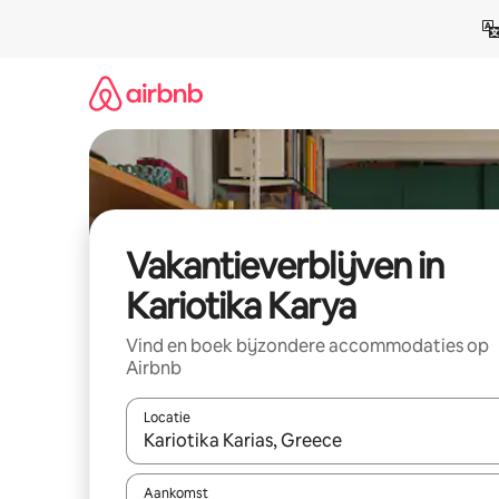
Ga
direct
naar
inhoud
Vakantieverblijven in
Kariotika Karya
Vind en boek bijzondere accommodaties op
Airbnb
Locatie
Wanneer er resultaten beschikbaar zijn, maak je 
Aankomst