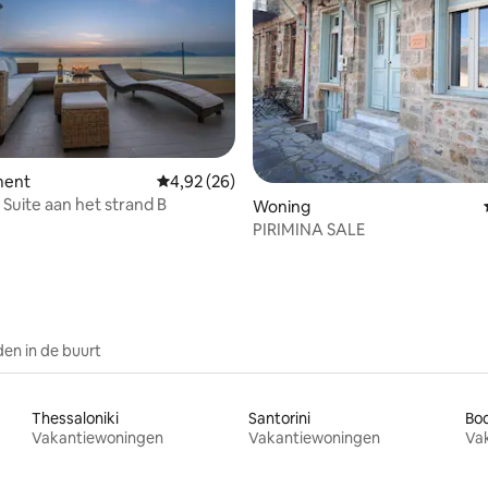
 van 4,94 op 5, 182 recensies
ment
Gemiddelde beoordeling van 4,92 op 5, 26 r
4,92 (26)
Suite aan het strand B
Woning
PIRIMINA SALE
en in de buurt
Thessaloniki
Santorini
Bo
Vakantiewoningen
Vakantiewoningen
Va