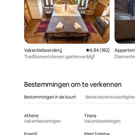
Vakantieboerderij
Gemiddelde beoordeling
4,94 (182)
Apparte
Traditioneel stenen gastenverblijf
Diamante 
Bestemmingen om te verkennen
Bestemmingen in de buurt
Beste bezienswaardighed
Athene
Tirana
Vakantiewoningen
Vakantiewoningen
Ksamil
Meer tonen