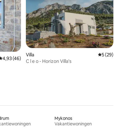
ecensies
Villa
Gemiddelde beoorde
5 (29)
Gemiddelde beoordeling van 4,93 op 5, 46 recensies
4,93 (46)
C l e o - Horizon Villa's
drum
Mykonos
kantiewoningen
Vakantiewoningen