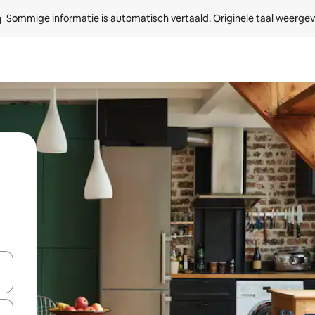
Sommige informatie is automatisch vertaald. 
Originele taal weerge
een keuze met je de pijltjestoetsen omhoog en omlaag, óf door te tikk