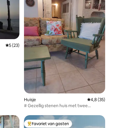
ecensies
Gemiddelde beoordeling van 5 op 5, 23 recensies
5 (23)
Huisje
Gemiddelde beoordel
4,8 (35)
# Gezellig stenen huis met twee
slaapkamers
Favoriet van gasten
Topfavoriet van gasten