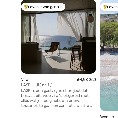
Favoriet van gasten
Favor
Topfavoriet van gasten
Topfavor
Villa
Gemiddelde beoordelin
4,98 (62)
LASPI HUIS nr. 1 /
PRIVÉZWEMBAD/UITZICHT OP ZEE
LASPI is een gastvrijheidsproject dat
bestaat uit twee villa 's, uitgerust met
alles wat je nodig hebt om er even
tussenuit te gaan en aan het lawaai te
ontsnappen. Het is letterlijk gebouwd
door de zee. Geniet van het geluid van
Woning