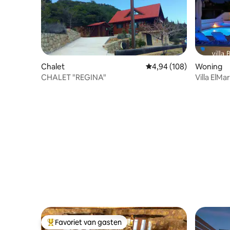
Chalet
Gemiddelde beoordeling
4,94 (108)
Woning
CHALET "REGINA"
Villa ElMa
Favoriet van gasten
Topfavoriet van gasten