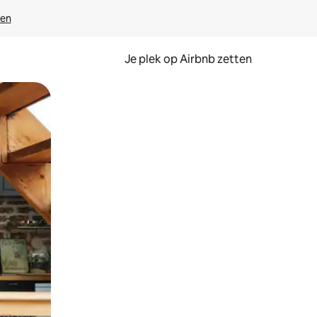
ven
Je plek op Airbnb zetten
en of swipen.