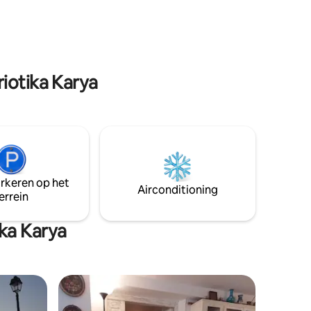
en voor
het dorp, de Vouraikos-kloof en de
n
Ododotos-trein, en je bent omringd door
i, smart-
bergen. Fiscaal identificatienummer
3027312
iotika Karya
arkeren op het
Airconditioning
errein
ka Karya