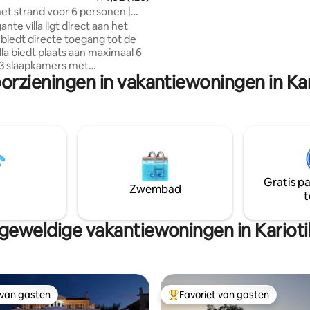
badkamers, 2 superieure bedd
het strand voor 6 personen |
twee, 2 eenpersoonsbedden e
ras en uitzicht op zee
nte villa ligt direct aan het
slaapbank voor twee, snelle wif
 biedt directe toegang tot de
tv.
lla biedt plaats aan maximaal 6
 3 slaapkamers met
oorzieningen in vakantiewoningen in Kar
we airconditioning en beschikt
lledig gerenoveerde badkamers
t lichte interieur met
inige ramen en horren op alle
ren zorgt voor frisse zeelucht
e woning. Geniet van het
en aan zee op twee balkons.
 beveiligde overdekte
Gratis p
legenheid voor 2 auto's en
Zwembad
t
i. Minimumverblijf: 5 nachten.
geweldige vakantiewoningen in Karioti
 van gasten
Favoriet van gasten
 van gasten
Topfavoriet van gasten