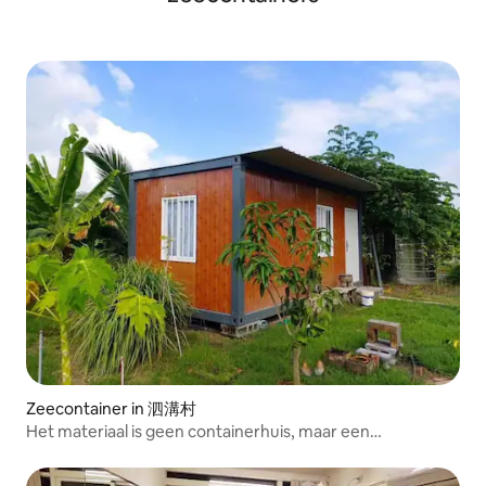
accommodatie, uitrustingsplanning voor
apparatuur Je hoe
3 dagen en 2 nachten Comfortabel
mee te nemen. Je
wetenschapsklas, tv, audio en andere
een kwaliteitsvoll
apparatuur Je hoeft geen apparatuur
apparatuur nodig 
mee te nemen. Je kunt genieten van
een kwaliteitsvolle omgeving als je geen
apparatuur nodig hebt.
Zeecontainer in 泗溝村
Het materiaal is geen containerhuis, maar een
brandwerende combinatiehuis