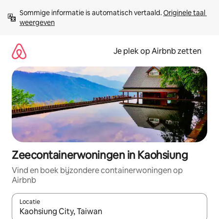
Ga
Sommige informatie is automatisch vertaald. 
Originele taal 
direct
weergeven
naar
inhoud
Je plek op Airbnb zetten
Zeecontainerwoningen in Kaohsiung
Vind en boek bijzondere containerwoningen op
Airbnb
Locatie
Wanneer er resultaten beschikbaar zijn, maak je een keuze met 