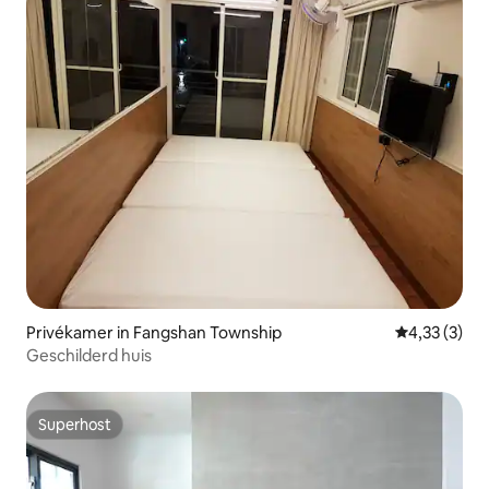
Privékamer in Fangshan Township
Gemiddelde b
4,33 (3)
Geschilderd huis
Superhost
Superhost