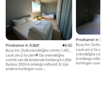
Privékamer in 天
Buoy inn. Duikvrien
Privékamer in 天福村
Gemiddelde beoordeling va
5 (6)
Ryukyu | Suite vo
Leuk om U te zien
Buoy inn. Duikvriendelijke ruimte | Little
vriendelijke ruimt
Ryukyu | Suite voor vier personen
Leuk om U te zien🧡 De vriendelijke
is onlangs voltooid
ruimte van de boeiende herberg in Little
kortingen voor gr
Ryukyu 2024 is onlangs voltooid. Er zijn
Welkom coaches e
andere kortingen voor
informeren. Geschikt 🏠voor:
groepsverblijven. Welkom coaches en
Eenpersoonskamer
verhuurders om te informeren.
bedden Nt. 750/na
Geschikt 🏠voor: Eenpersoonskamer
1400/nacht Double
met rugzak 12 bedden Nt. 750/nacht 6
2150/nacht Suite 
bedden Nt. 1400/nacht Double Deluxe
uitzicht - NT$ 320
Suite - NT$ 2150/nacht Suite voor vier
maximum van 30 p
personen met uitzicht - NT$ 3200/nacht
pakketgebouw. @730q
Er is ook een maximum van 30 personen