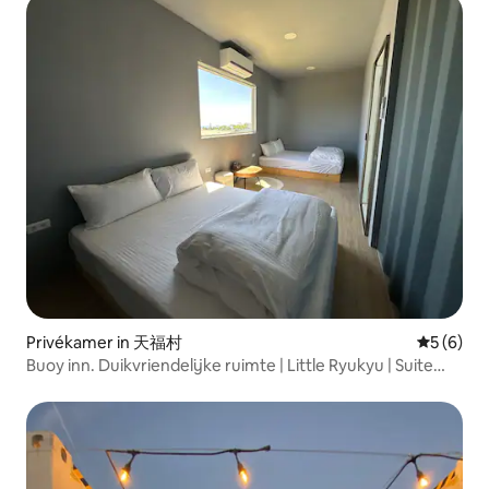
Privékamer in 天福村
Gemiddeld
5 (6)
Buoy inn. Duikvriendelijke ruimte | Little Ryukyu | Suite
voor vier personen