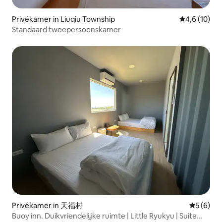
Privékamer in Liuqiu Township
Gemiddelde b
4,6 (10)
Standaard tweepersoonskamer
Privékamer in 天福村
Gemiddeld
5 (6)
Buoy inn. Duikvriendelijke ruimte | Little Ryukyu | Suite