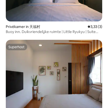
Privékamer in 天福村
Gemiddelde 
3,33 (3)
Buoy inn. Duikvriendelijke ruimte | Little Ryukyu | Suite
voor twee personen
Superhost
Superhost