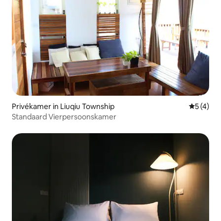
Privékamer in Liuqiu Township
Gemiddeld
5 (4)
Standaard Vierpersoonskamer