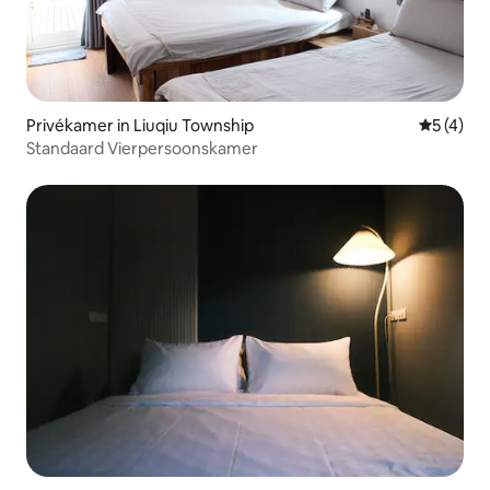
Privékamer in Liuqiu Township
Gemiddeld
5 (4)
Standaard Vierpersoonskamer