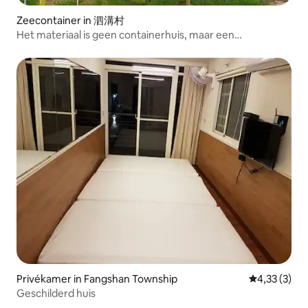
Zeecontainer in 泗溝村
Het materiaal is geen containerhuis, maar een
brandwerende combinatiehuis
Privékamer in Fangshan Township
Gemiddelde b
4,33 (3)
Geschilderd huis