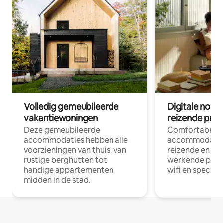
Volledig gemeubileerde
Digitale nom
vakantiewoningen
reizende prof
Deze gemeubileerde
Comfortabele
accommodaties hebben alle
accommodatie
voorzieningen van thuis, van
reizende en op
rustige berghutten tot
werkende profe
handige appartementen
wifi en special
midden in de stad.