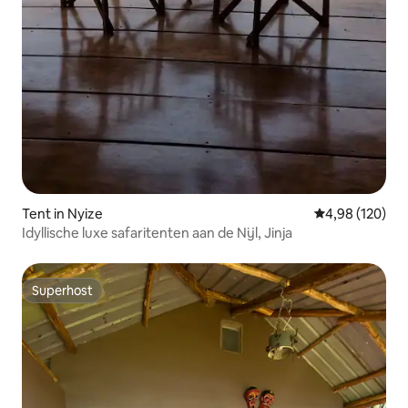
Tent in Nyize
Gemiddelde beo
4,98 (120)
Idyllische luxe safaritenten aan de Nijl, Jinja
Superhost
Superhost