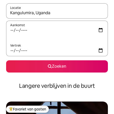
Locatie
Wanneer er resultaten beschikbaar zijn, maak je een keuze met 
Aankomst
Vertrek
Zoeken
Langere verblijven in de buurt
Favoriet van gasten
Topfavoriet van gasten