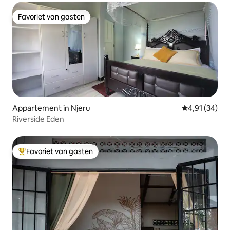
Favoriet van gasten
Favoriet van gasten
Appartement in Njeru
Gemiddelde be
4,91 (34)
Riverside Eden
Favoriet van gasten
Topfavoriet van gasten