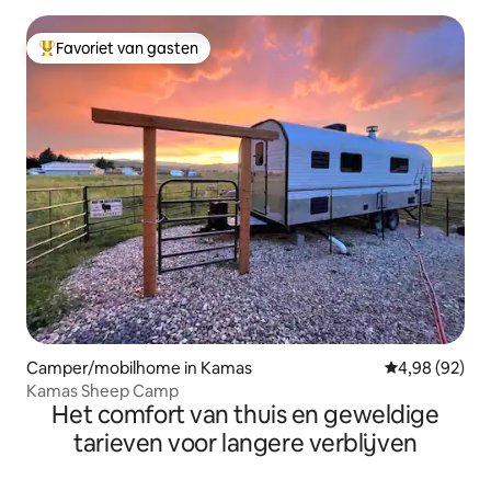
Favoriet van gasten
Topfavoriet van gasten
Camper/mobilhome in Kamas
Gemiddelde be
4,98 (92)
Kamas Sheep Camp
Het comfort van thuis en geweldige
tarieven voor langere verblijven