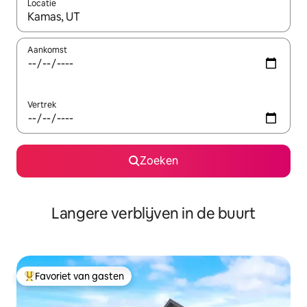
Locatie
Wanneer er resultaten beschikbaar zijn, maak je een keuze met 
Aankomst
Vertrek
Zoeken
Langere verblijven in de buurt
Favoriet van gasten
Topfavoriet van gasten