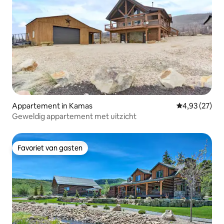
Appartement in Kamas
Gemiddelde be
4,93 (27)
Geweldig appartement met uitzicht
Favoriet van gasten
Favoriet van gasten