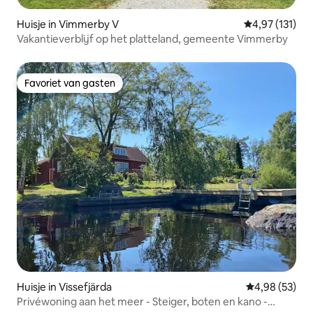
Huisje in Vimmerby V
Gemiddelde be
4,97 (131)
Vakantieverblijf op het platteland, gemeente Vimmerby
Favoriet van gasten
Favoriet van gasten
Huisje in Vissefjärda
Gemiddelde be
4,98 (53)
Privéwoning aan het meer - Steiger, boten en kano -