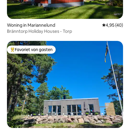
Woning in Mariannelund
Gemiddelde be
4,95 (40)
Bränntorp Holiday Houses - Torp
Favoriet van gasten
Topfavoriet van gasten