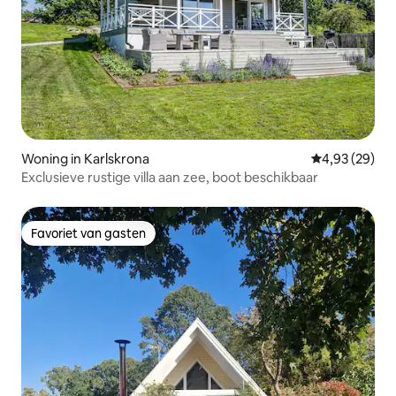
Woning in Karlskrona
Gemiddelde be
4,93 (29)
Exclusieve rustige villa aan zee, boot beschikbaar
Favoriet van gasten
Favoriet van gasten