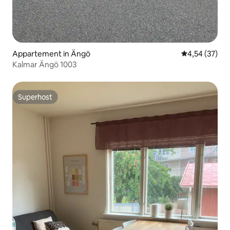
Appartement in Ängö
Gemiddelde be
4,54 (37)
Kalmar Ängö 1003
Superhost
Superhost