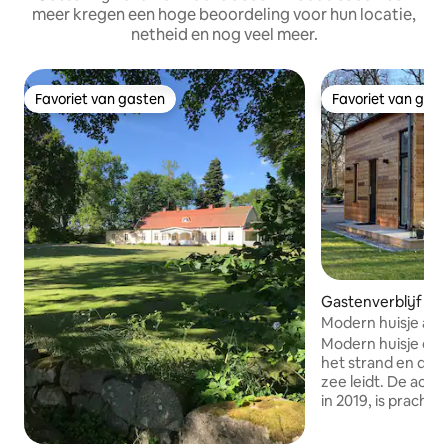
meer kregen een hoge beoordeling voor hun locatie,
netheid en nog veel meer.
Favoriet van gasten
Favoriet van gas
Favoriet van gasten
Favoriet van gas
Gastenverblijf in 
Modern huisje aan
Modern huisje op 
het strand en de s
zee leidt. De accommodatie, gebouwd
in 2019, is pracht
ongeveer 10 minut
van Kalmar. Het huisje bestaat uit een