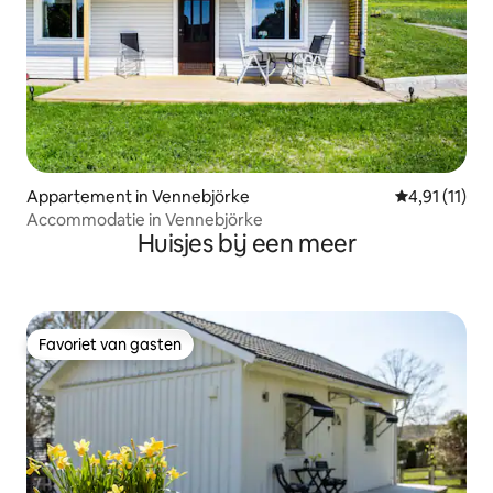
Appartement in Vennebjörke
Gemiddelde b
4,91 (11)
Accommodatie in Vennebjörke
Huisjes bij een meer
Favoriet van gasten
Favoriet van gasten