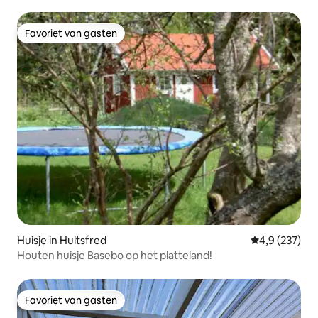
Småland
Favoriet van gasten
Favoriet van gasten
Huisje in Hultsfred
Gemiddelde be
4,9 (237)
Houten huisje Basebo op het platteland!
Favoriet van gasten
Favoriet van gasten