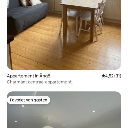
Appartement in Ängö
Gemiddelde b
4,52 (31)
Charmant centraal appartement.
Favoriet van gasten
Favoriet van gasten