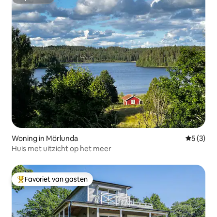
Superhost
Woning in Mörlunda
Gemiddeld
5 (3)
Huis met uitzicht op het meer
Favoriet van gasten
Topfavoriet van gasten