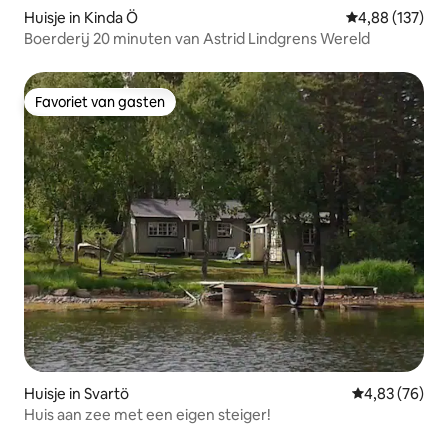
Huisje in Kinda Ö
Gemiddelde beo
4,88 (137)
Boerderij 20 minuten van Astrid Lindgrens Wereld
Favoriet van gasten
Favoriet van gasten
Huisje in Svartö
Gemiddelde be
4,83 (76)
Huis aan zee met een eigen steiger!