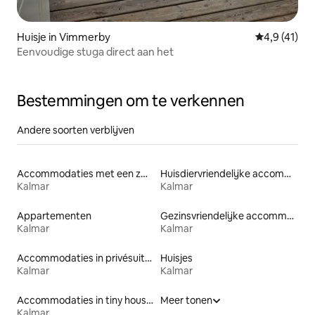
Huisje in Vimmerby
Gemiddelde 
4,9 (41)
Eenvoudige stuga direct aan het
Bestemmingen om te verkennen
Andere soorten verblijven
Accommodaties met een zwembad
Huisdiervriendelijke accommodaties
Kalmar
Kalmar
Appartementen
Gezinsvriendelijke accommodaties
Kalmar
Kalmar
Accommodaties in privésuites
Huisjes
Kalmar
Kalmar
Accommodaties in tiny houses
Meer tonen
Kalmar