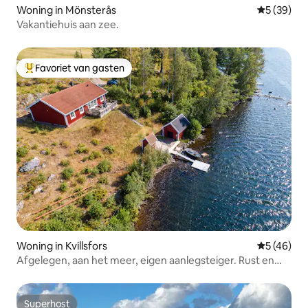
Woning in Mönsterås
Gemiddelde
5 (39)
Vakantiehuis aan zee.
Favoriet van gasten
Topfavoriet van gasten
Woning in Kvillsfors
Gemiddelde
5 (46)
Afgelegen, aan het meer, eigen aanlegsteiger. Rust en
stilte
Superhost