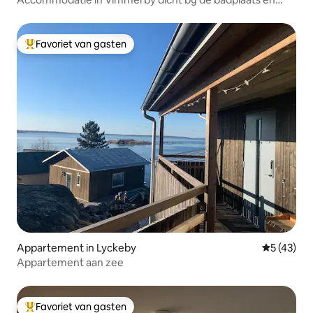
ALV
Favoriet van gasten
Topfavoriet van gasten
Appartement in Lyckeby
Gemiddelde
5 (43)
Appartement aan zee
Favoriet van gasten
Topfavoriet van gasten