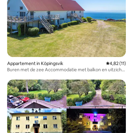
Appartement in Köpingsvik
Gemiddelde b
4,82 (11)
Buren met de zee Accommodatie met balkon en uitzicht
op zee