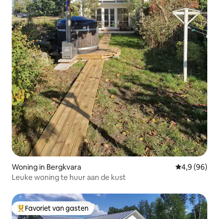
Woning in Bergkvara
Gemiddelde b
4,9 (96)
Leuke woning te huur aan de kust
Favoriet van gasten
Topfavoriet van gasten