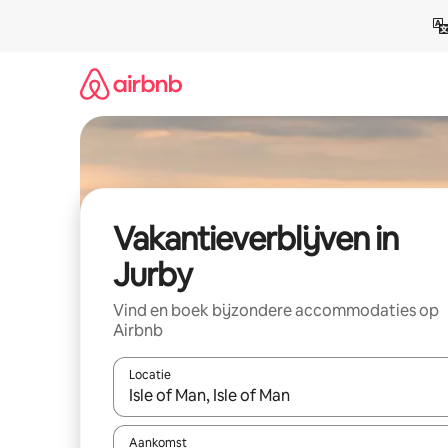
Ga
direct
naar
inhoud
Vakantieverblijven in
Jurby
Vind en boek bijzondere accommodaties op
Airbnb
Locatie
Wanneer er resultaten beschikbaar zijn, maak je 
Aankomst