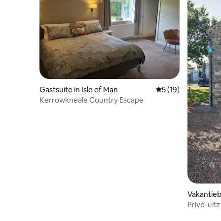
Gastsuite in Isle of Man
Gemiddelde beoorde
5 (19)
Kerrowkneale Country Escape
Vakantieb
Privé-uitz
Rustig