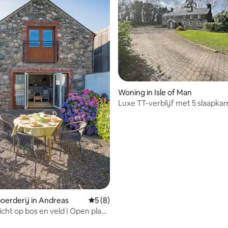
ling van 5 op 5, 19 recensies
Woning in Isle of Man
Luxe TT-verblijf met 5 slaapka
bubbelbad en snookertafel
oerderij in Andreas
Gemiddelde beoordeling van 5 op 5, 8 r
5 (8)
icht op bos en veld | Open plan |