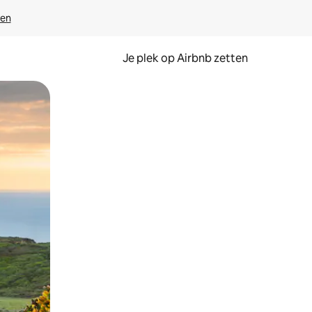
ven
Je plek op Airbnb zetten
en of swipen.