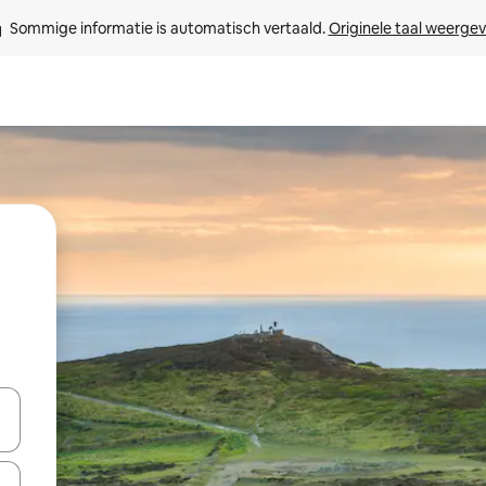
Sommige informatie is automatisch vertaald. 
Originele taal weerge
een keuze met je de pijltjestoetsen omhoog en omlaag, óf door te tikk