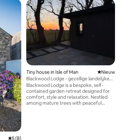
Favor
Topfavo
ecensies
Tiny house in Isle of Man
Nieuwe accommoda
Nieuw
Gastsuite
Blackwood Lodge - gezellige landelijke
Kerrowkn
hut
Blackwood Lodge is a bespoke, self-
Kerrowkne
contained garden retreat designed for
noorden 
comfort, style and relaxation. Nestled
rustig en
among mature trees with peaceful
mooie wa
countryside views, this contemporary
korte rij
space combines warm natural textures
Cafe, he
with sleek modern finishes. Enjoy a cosy
Beach. Het bijgebouw grenst aan ons
living area, kitchenette, stylish bathroom
huis met eige
and private deck, perfect for morning
sleutelkl
Gemiddelde beoordeling van 5 op 5, 8 recensies
5 (8)
coffee or evening unwinding.
veiligheid. Perfecte don