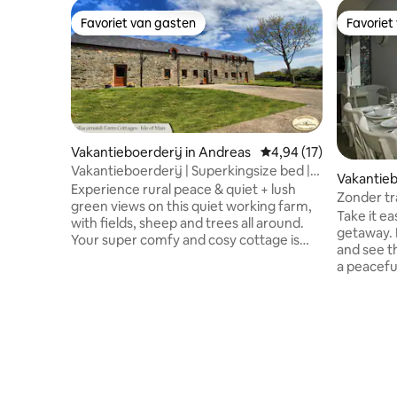
Favoriet van gasten
Favoriet
Favoriet van gasten
Favoriet
Vakantieboerderij in Andreas
Gemiddelde beoordelin
4,94 (17)
Vakantieboerderij | Superkingsize bed |
Vakantieb
Open woonkamer | Gezellig
Experience rural peace & quiet + lush
Zonder tr
green views on this quiet working farm,
Familie vr
Take it ea
with fields, sheep and trees all around.
getaway. 
Your super comfy and cosy cottage is
and see th
perfect for your family to explore the
a peacefu
Island or just relax and unwind. Full
and spaci
kitchen + essentials + toiletries. SK
outside t
double or twin + twin singles. Easy
will be a 
parking. Beach, Village shop & pub 1.5m.
bedrooms 
Ramsey town for shopping/eating
up as twin
out/take away is only 5m. Smart tv +
shower, 1 
Fibre WiFi. Car essential. Sara (Owner)
family ba
lives on the very spacious site. Pet free.