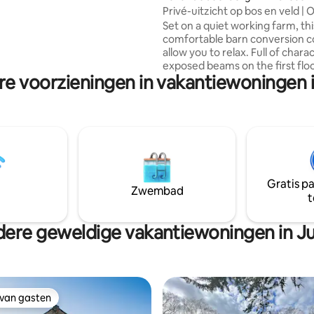
 + smart tv. Local shop & pub
Privé-uitzicht op bos en veld | 
s 1.5m. Pet free.
Rustig
Set on a quiet working farm, thi
comfortable barn conversion co
allow you to relax. Full of chara
exposed beams on the first floor
re voorzieningen in vakantiewoningen 
sleeps 4 between 2 bedrooms: 
1 twin & shared shower room. 
plan living & well equipped kitc
light and airy. French doors op
private gravel garden and prov
glorious views over the fields 
Fibre broadband, smart tv and 
right outside. Pet free. Host Sar
Gratis p
the very spacious site.
Zwembad
t
ere geweldige vakantiewoningen in J
 van gasten
 van gasten