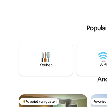
broadband
in Andrea
Populai
Keuken
Wifi
And
Favoriet van gasten
Favoriet
Topfavoriet van gasten
Favoriet