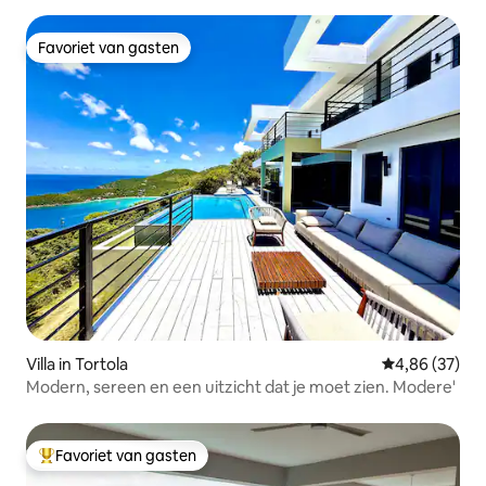
Favoriet van gasten
Favoriet van gasten
Villa in Tortola
Gemiddelde be
4,86 (37)
Modern, sereen en een uitzicht dat je moet zien. Modere'
Favoriet van gasten
Topfavoriet van gasten