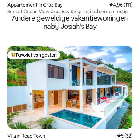
Appartement in Cruz Bay
Gemiddelde be
4,96 (111)
Sunset Ocean View Cruz Bay Kingsize bed sereen rustig
Andere geweldige vakantiewoningen
nabij Josiah's Bay
Favoriet van gasten
Topfavoriet van gasten
Villa in Road Town
Gemiddelde
5 (32)