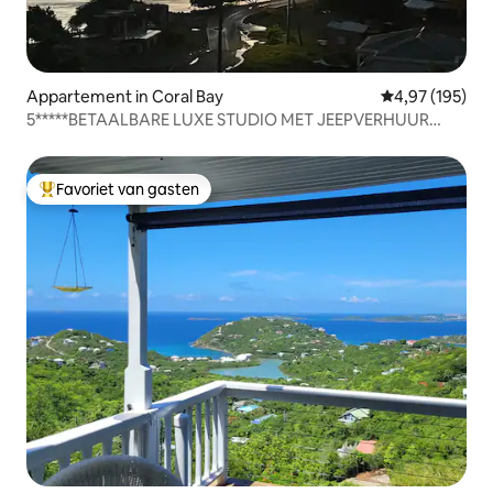
Appartement in Coral Bay
Gemiddelde beo
4,97 (195)
5*****BETAALBARE LUXE STUDIO MET JEEPVERHUUR
BESCHIKBAAR
Favoriet van gasten
Topfavoriet van gasten