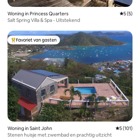
Woning in Princess Quarters
Gemiddeld
5 (5)
Salt Spring Villa & Spa - Uitstekend
Favoriet van gasten
Topfavoriet van gasten
Woning in Saint John
Gemiddelde
5 (101)
Stenen huisje met zwembad en prachtig uitzicht