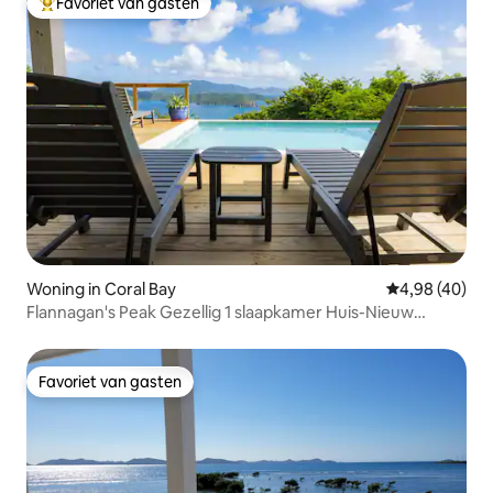
Favoriet van gasten
Topfavoriet van gasten
Woning in Coral Bay
Gemiddelde be
4,98 (40)
Flannagan's Peak Gezellig 1 slaapkamer Huis-Nieuw
zwembad!
Favoriet van gasten
Favoriet van gasten