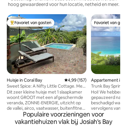
hoog gewaardeerd voor hun locatie, netheid en meer.
Favoriet van gasten
Favoriet van gas
Topfavoriet van gasten
Favoriet van gas
Huisje in Coral Bay
Gemiddelde beoordeling van 4,9
4,99 (157)
Appartement in R
Sweet Spice: A Nifty Little Cottage. Met
Trunk Bay Spring 
een zwembad!
kamer
Dit zeer kleine huisje met 1 slaapkamer
Hoi! We hebben d
woont GROOT met een afgeschermde
gepauzeerd nadat
veranda, ZONNE-ENERGIE, uitzicht op
beschadigd was do
de vallei, airco, vaatwasser, buitenfitness
vervolgens vanwe
Populaire voorzieningen voor
en dompelbad. Met een schone
zijn terug – gere
moderne sfeer is Sweet Spice meer
opgewaardeerd! De buitendouche waar
vakantiehuizen vlak bij Josiah's Bay
ontspannen uitje dan een luxe villa. Het
onze gasten van hi