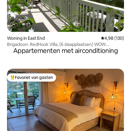
Woning in East End
Gemiddelde beo
4,98 (130)
Brigadoon: RedHook Villa, (6 slaapplaatsen) WOW
Appartementen met airconditioning
UITZICHT!
Favoriet van gasten
Topfavoriet van gasten