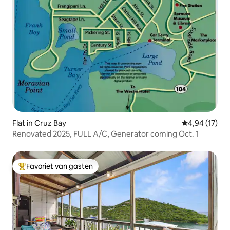
Flat in Cruz Bay
Gemiddelde be
4,94 (17)
Renovated 2025, FULL A/C, Generator coming Oct. 1
Favoriet van gasten
Topfavoriet van gasten