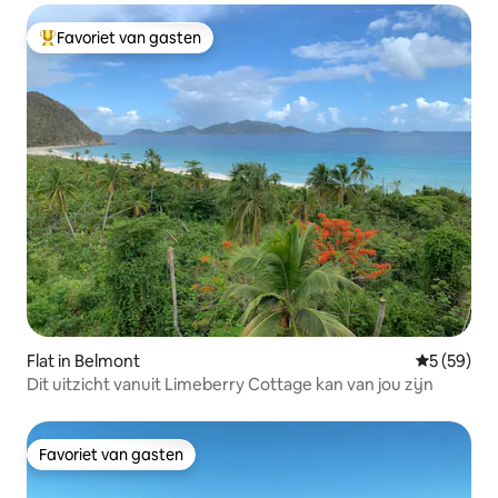
Favoriet van gasten
Topfavoriet van gasten
Flat in Belmont
Gemiddelde
5 (59)
Dit uitzicht vanuit Limeberry Cottage kan van jou zijn
Favoriet van gasten
Favoriet van gasten