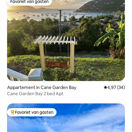
Favoriet van gasten
Favoriet van gasten
Appartement in Cane Garden Bay
Gemiddelde be
4,97 (34)
Cane Garden Bay 2 bed Apt
Favoriet van gasten
Topfavoriet van gasten