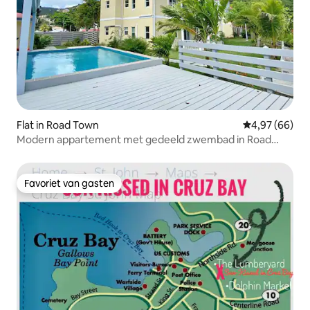
Flat in Road Town
Gemiddelde be
4,97 (66)
Modern appartement met gedeeld zwembad in Road
Town-3 Kamers
Favoriet van gasten
Favoriet van gasten