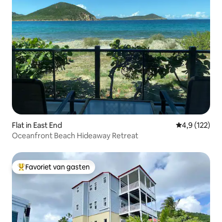
Flat in East End
Gemiddelde be
4,9 (122)
Oceanfront Beach Hideaway Retreat
Favoriet van gasten
Topfavoriet van gasten