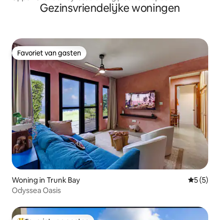
Gezinsvriendelijke woningen
Favoriet van gasten
Favoriet van gasten
Woning in Trunk Bay
Gemiddeld
5 (5)
Odyssea Oasis