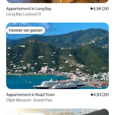
Appartement in Long Bay
Gemiddelde be
4,96 (24)
Long Bay Lookout II
Favoriet van gasten
Favoriet van gasten
Appartement in Road Town
Gemiddelde be
4,93 (29)
Oliph Blossom- Sweet Pea