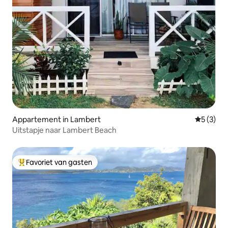
Appartement in Lambert
Gemiddeld
5 (3)
Uitstapje naar Lambert Beach
Favoriet van gasten
Topfavoriet van gasten