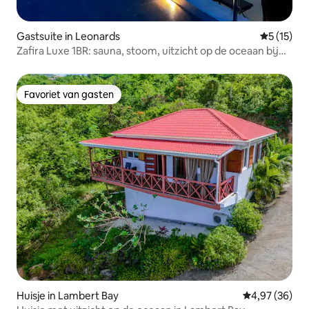
Gastsuite in Leonards
Gemiddeld
5 (15)
Zafira Luxe 1BR: sauna, stoom, uitzicht op de oceaan bij
zonsondergang
Favoriet van gasten
Favoriet van gasten
Huisje in Lambert Bay
Gemiddelde be
4,97 (36)