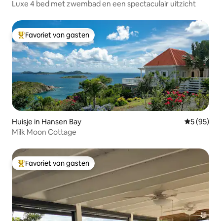
Luxe 4 bed met zwembad en een spectaculair uitzicht
Favoriet van gasten
Topfavoriet van gasten
Huisje in Hansen Bay
Gemiddelde
5 (95)
Milk Moon Cottage
Favoriet van gasten
Topfavoriet van gasten