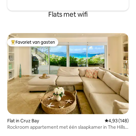
Flats met wifi
Favoriet van gasten
Topfavoriet van gasten
Flat in Cruz Bay
Gemiddelde beo
4,93 (148)
Rockroom appartement met één slaapkamer in The Hills
Saint John