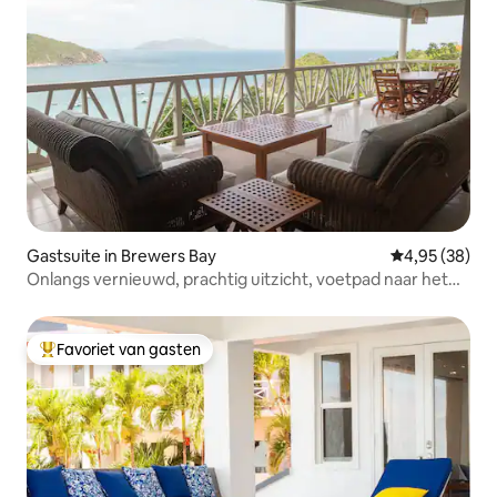
Gastsuite in Brewers Bay
Gemiddelde be
4,95 (38)
Onlangs vernieuwd, prachtig uitzicht, voetpad naar het
strand
Favoriet van gasten
Topfavoriet van gasten