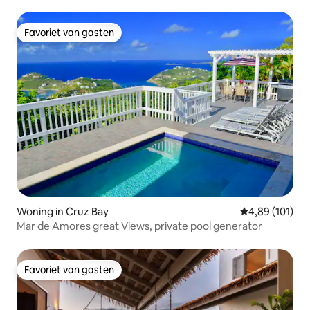
Favoriet van gasten
Favoriet van gasten
Woning in Cruz Bay
Gemiddelde beo
4,89 (101)
Mar de Amores great Views, private pool generator
Favoriet van gasten
Favoriet van gasten