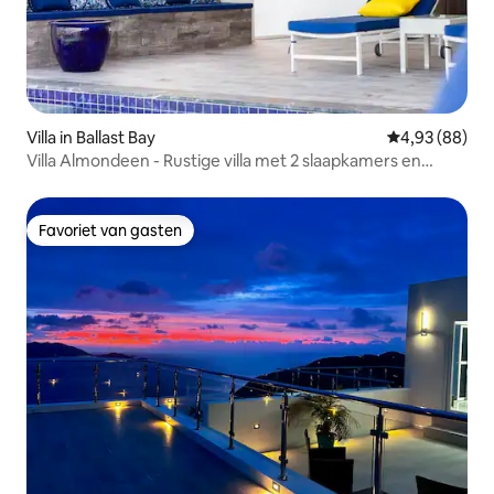
Villa in Ballast Bay
Gemiddelde be
4,93 (88)
Villa Almondeen - Rustige villa met 2 slaapkamers en
zwembad
Favoriet van gasten
Favoriet van gasten