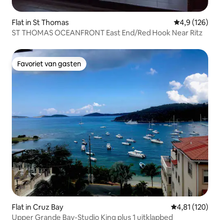
Flat in St Thomas
Gemiddelde be
4,9 (126)
ST THOMAS OCEANFRONT East End/Red Hook Near Ritz
Favoriet van gasten
Favoriet van gasten
Flat in Cruz Bay
Gemiddelde beo
4,81 (120)
Upper Grande Bay-Studio King plus 1 uitklapbed