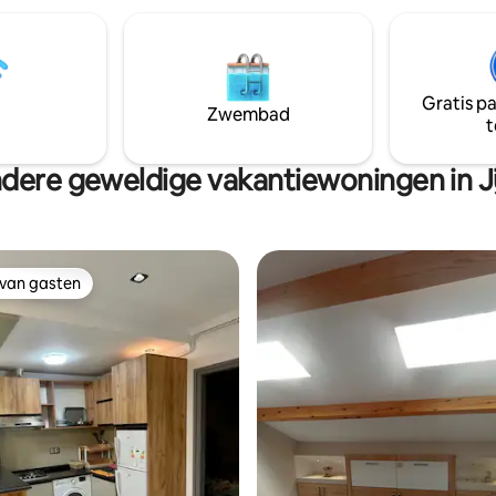
Gratis p
Zwembad
t
dere geweldige vakantiewoningen in Ji
 van gasten
 van gasten