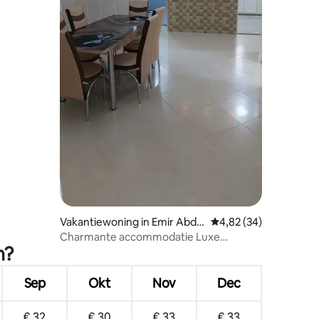
ecensies
Vakantiewoning in Emir Abdel
Gemiddelde beoordelin
4,82 (34)
kader
Charmante accommodatie Luxe
n?
appartement
Sep
Okt
Nov
Dec
€ 32
€ 30
€ 33
€ 33