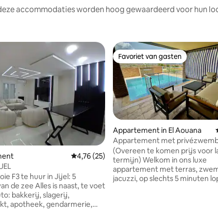
 deze accommodaties worden hoog gewaardeerd voor hun loca
Favoriet van gasten
Favoriet van gasten
Appartement in El Aouana
Appartement met privézwem
Maison Rouge
(Overeen te komen prijs voor 
ment
Gemiddelde beoordeling van 4,76 op 5, 25 r
4,76 (25)
termijn) Welkom in ons luxe
IJEL
appartement met terras, zwe
jacuzzi, op slechts 5 minuten l
lles is naast, te voet
het mooiste strand van Algerij
o: bakkerij, slagerij,
beschikt over 3 slaapkamers, e
kt, apotheek, gendarmerie,
kantoor met een 27" Apple US
ekenhuis, moskee ect.. Het
monitor, een Yamaha-piano, ee