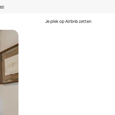
ven
Je plek op Airbnb zetten
en of swipen.