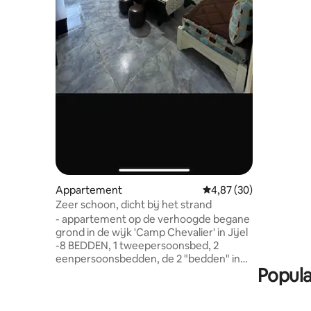
apparteme
mooi en g
Volledig 
woonkamer
prachtige
inkomhal Het appartement is uitgerust
met warm 
extra nie
aircondit
Appartement
Gemiddelde beoordelin
4,87 (30)
Zeer schoon, dicht bij het strand
- appartement op de verhoogde begane
grond in de wijk 'Camp Chevalier' in Jijel
-8 BEDDEN, 1 tweepersoonsbed, 2
eenpersoonsbedden, de 2 "bedden" in
Popula
de woonkamer kunnen 's avonds worden
verschoond om erop te kunnen slapen,
+2 extra matrassen indien nodig -