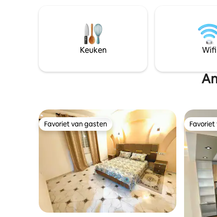
parkeerplaats tegenover - WIFI-
INTERNET -Elektronische magnetron,
oven, fornuis, broodrooster, waterkoker,
koffiezetapparaat, wasmachine,
haardroger 2 airconditioners ... - HET
STRAND ligt op 5 - 10 minuten met de
Keuken
Wifi
auto - Dicht bij de stad en alle
voorzieningen
An
Favoriet van gasten
Favoriet
Favoriet van gasten
Favoriet