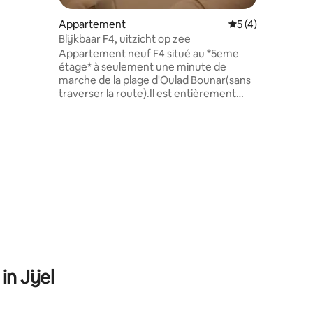
oundbar,
en
Appartement
Gemiddelde beoor
5 (4)
lke
Blijkbaar F4, uitzicht op zee
g
Appartement neuf F4 situé au *5eme
nu voor
étage* à seulement une minute de
d muziek-
marche de la plage d'Oulad Bounar(sans
traverser la route).Il est entièrement
meublé et équipé d'appareils
électroménagers de qualité. Les
équipements comprennent 2
climatiseurs, un réfrigérateur, une
télévision, l'eau chaude 24h/24, une
machine à laver, un barbecue dans la
terasse.. L'appartement est situé dans
un quartier calme et bénéficie d'un
emplacement idéal, à proximité de
commerces, d'une mosquée, de
restaurants, etc..
n Jijel