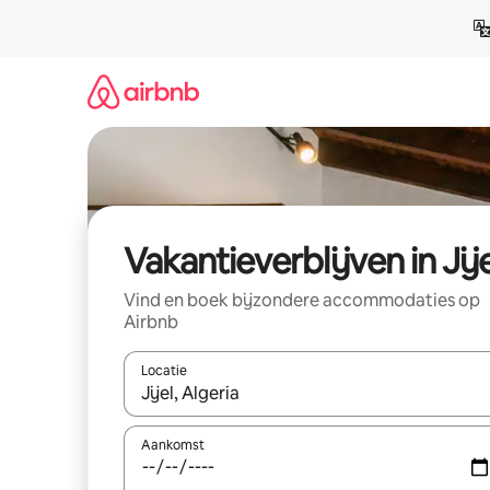
Ga
direct
naar
inhoud
Vakantieverblijven in Jije
Vind en boek bijzondere accommodaties op
Airbnb
Locatie
Wanneer er resultaten beschikbaar zijn, maak je 
Aankomst