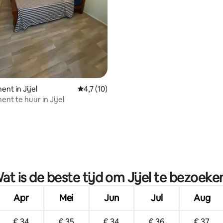
eling van 5 op 5, 4 recensies
nt in Jijel
Gemiddelde beoordeling van 4,7 op 5, 10 r
4,7 (10)
nt te huur in Jijel
at is de beste tijd om Jijel te bezoeke
Apr
Mei
Jun
Jul
Aug
€ 34
€ 35
€ 34
€ 36
€ 37