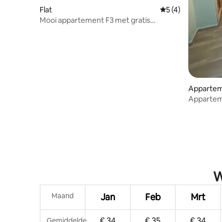
Flat
Gemiddelde beoord
5 (4)
Mooi appartement F3 met gratis
parkeergelegenheid
Apparteme
Apparteme
W
Maand
Jan
Feb
Mrt
€ 34
€ 35
€ 34
Gemiddelde