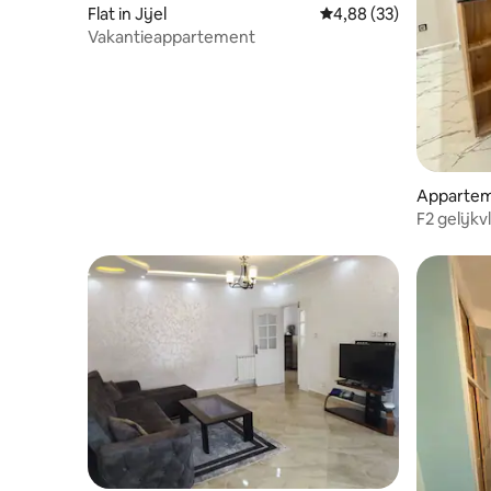
Flat in Jijel
Gemiddelde beoordelin
4,88 (33)
Vakantieappartement
Apparte
F2 gelijkv