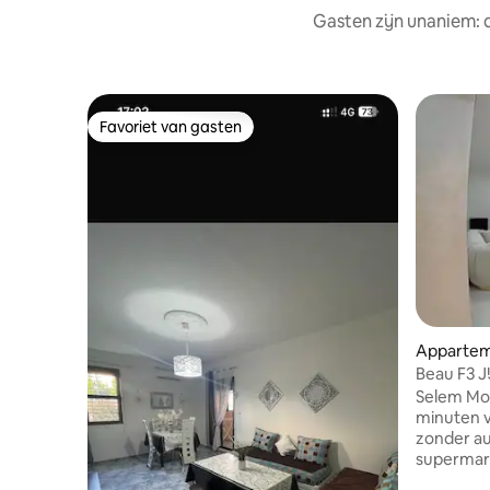
Gasten zijn unaniem:
Favoriet van gasten
Favoriet van gasten
Apparte
Beau F3 J
Selem Mooie F3 te huur in Jijel: 5
minuten van de zee A
zonder aut
supermar
kapper, zi