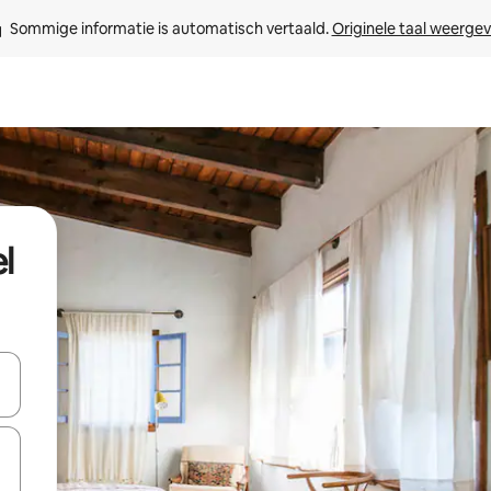
Sommige informatie is automatisch vertaald. 
Originele taal weerge
l
een keuze met je de pijltjestoetsen omhoog en omlaag, óf door te tikk