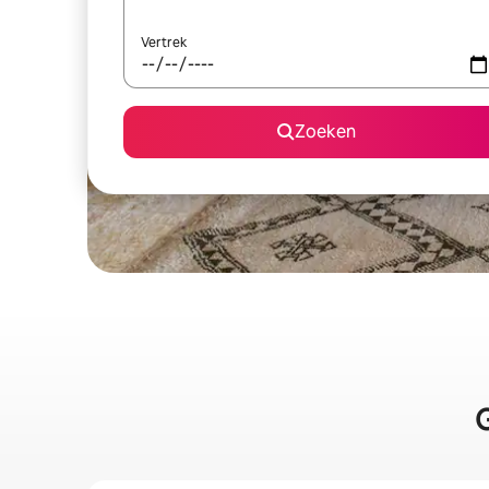
Vertrek
Zoeken
G