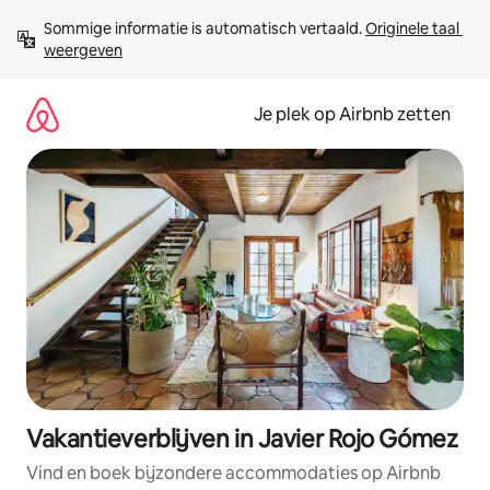
Ga
Sommige informatie is automatisch vertaald. 
Originele taal 
direct
weergeven
naar
inhoud
Je plek op Airbnb zetten
Vakantieverblijven in Javier Rojo Gómez
Vind en boek bijzondere accommodaties op Airbnb