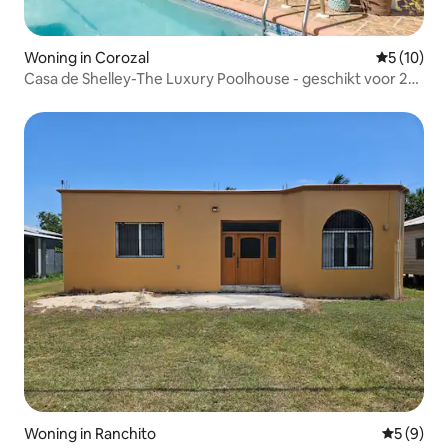
Woning in Corozal
Gemiddelde
5 (10)
Casa de Shelley-The Luxury Poolhouse - geschikt voor 2
personen
Woning in Ranchito
Gemiddeld
5 (9)