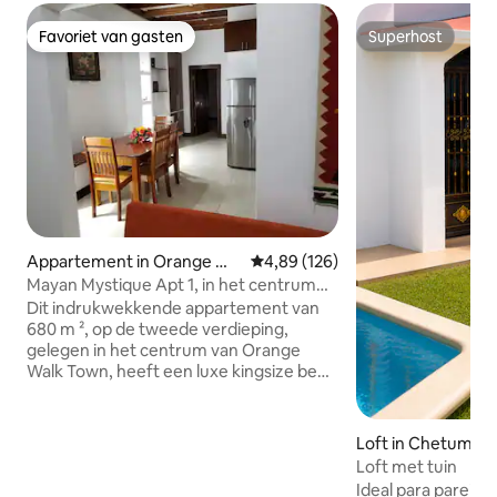
Favoriet van gasten
Superhost
Favoriet van gasten
Superhost
Appartement in Orange Wa
Gemiddelde beoordeling van 4,8
4,89 (126)
lk
Mayan Mystique Apt 1, in het centrum
van Sugar City
Dit indrukwekkende appartement van
680 m ², op de tweede verdieping,
gelegen in het centrum van Orange
Walk Town, heeft een luxe kingsize bed
met airconditioning in de slaapkamer,
het opblaasbare queen bed biedt
maximaal 4 gasten de mogelijkheid om
Loft in Chetumal
te verblijven in dit appartement met
Loft met tuin
een keuken gemaakt voor regelmatig
Ideal para parejas. Bonito loft equipado