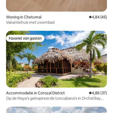
Woning in Chetumal
Gemiddelde be
4,84 (45)
Vakantiehuis met zwembad
Favoriet van gasten
Favoriet van gasten
Accommodatie in Corozal District
Gemiddelde be
4,86 (37)
Op de Maya's geïnspireerde tuincabana's in Orchid Bay
Resort