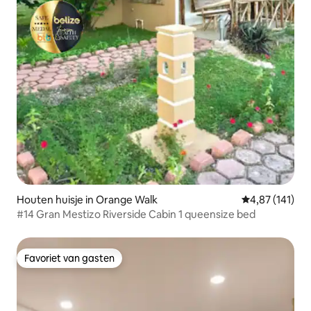
Houten huisje in Orange Walk
Gemiddelde beo
4,87 (141)
#14 Gran Mestizo Riverside Cabin 1 queensize bed
Favoriet van gasten
Favoriet van gasten