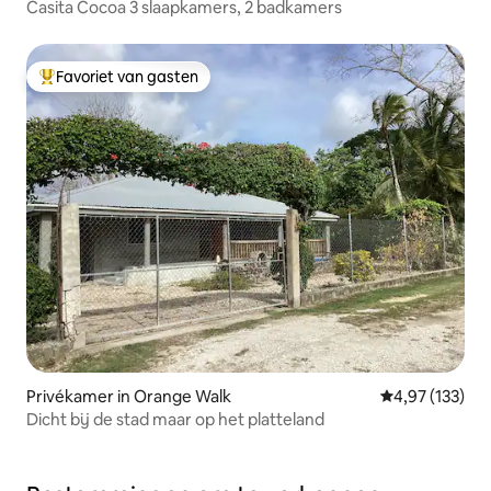
Casita Cocoa 3 slaapkamers, 2 badkamers
Favoriet van gasten
Topfavoriet van gasten
Privékamer in Orange Walk
Gemiddelde beo
4,97 (133)
Dicht bij de stad maar op het platteland