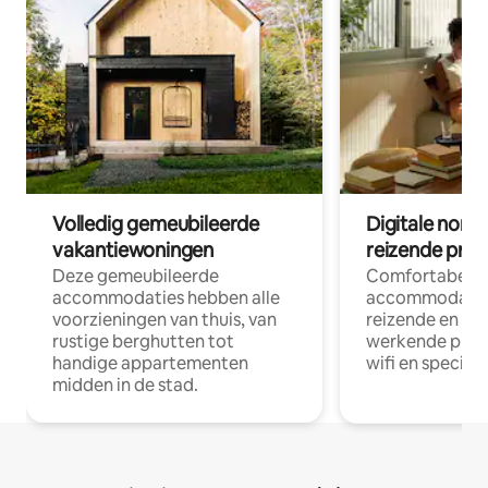
Volledig gemeubileerde
Digitale nom
vakantiewoningen
reizende prof
Deze gemeubileerde
Comfortabele
accommodaties hebben alle
accommodatie
voorzieningen van thuis, van
reizende en op
rustige berghutten tot
werkende profe
handige appartementen
wifi en special
midden in de stad.