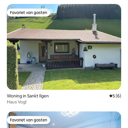
Favoriet van gasten
Favoriet van gasten
Woning in Sankt Ilgen
Gemiddeld
5 (6)
Haus Vogl
Favoriet van gasten
Favoriet van gasten