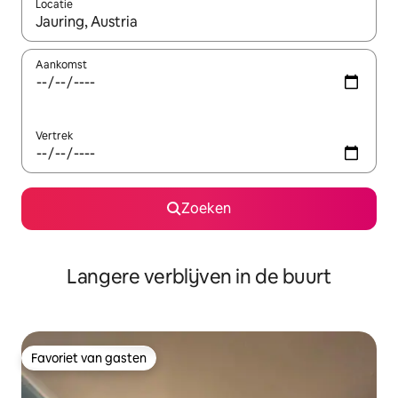
Locatie
Wanneer er resultaten beschikbaar zijn, maak je een keuze met 
Aankomst
Vertrek
Zoeken
Langere verblijven in de buurt
Favoriet van gasten
Favoriet van gasten