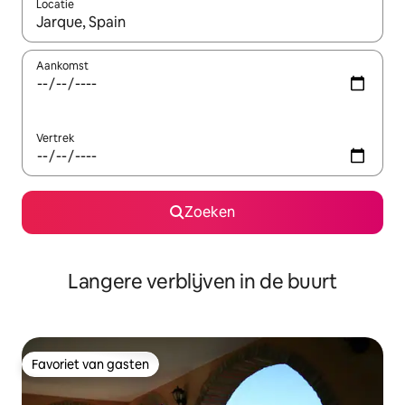
Locatie
Wanneer er resultaten beschikbaar zijn, maak je een keuze met 
Aankomst
Vertrek
Zoeken
Langere verblijven in de buurt
Favoriet van gasten
Favoriet van gasten