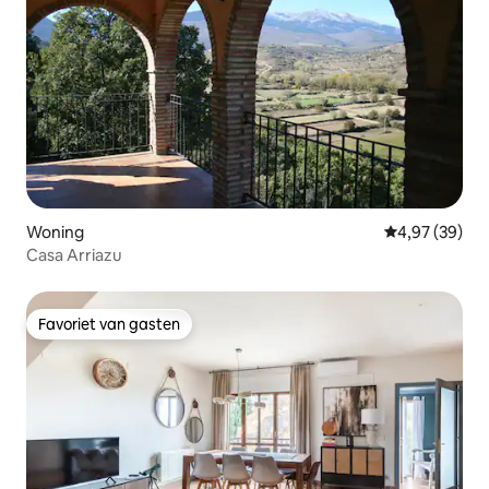
Woning
Gemiddelde be
4,97 (39)
Casa Arriazu
Favoriet van gasten
Favoriet van gasten