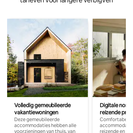
tarieven voor langere verblijven
Volledig gemeubileerde
Digitale nom
vakantiewoningen
reizende prof
Deze gemeubileerde
Comfortabele
accommodaties hebben alle
accommodatie
voorzieningen van thuis, van
reizende en op