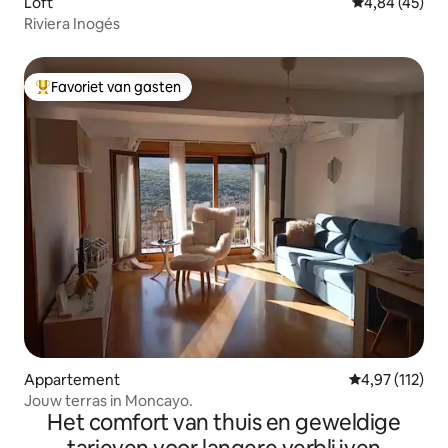
Loft
Gemiddelde be
4,84 (45)
Riviera Inogés
Favoriet van gasten
Topfavoriet van gasten
Appartement
Gemiddelde be
4,97 (112)
Jouw terras in Moncayo.
Het comfort van thuis en geweldige