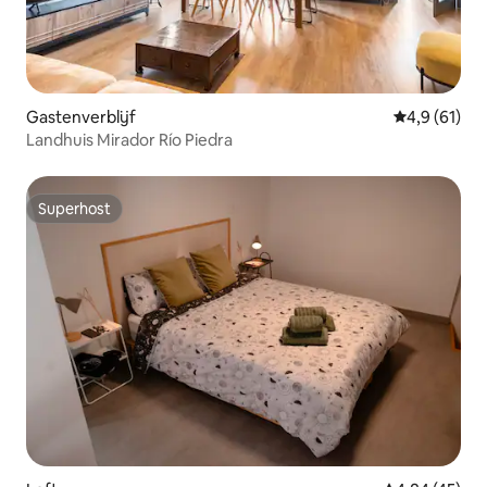
Gastenverblijf
Gemiddelde b
4,9 (61)
Landhuis Mirador Río Piedra
Superhost
Superhost