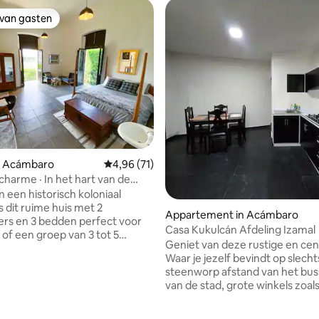
 van gasten
 van gasten
g van 4,94 op 5, 69 recensies
n Acámbaro
Gemiddelde beoordeling van 4,96 op 5, 71 r
4,96 (71)
charme · In het hart van de
d (2-6 personen)
 een historisch koloniaal
s dit ruime huis met 2
Appartement in Acámbaro
rs en 3 bedden perfect voor
Casa Kukulcán Afdeling Izamal
 of een groep van 3 tot 5
Geniet van deze rustige en cent
die op zoek zijn naar een
Waar je jezelf bevindt op slech
ffen locatie, maar ook rust,
steenworp afstand van het bus
n privacy. De kamers die op een
van de stad, grote winkels zoa
 elegante manier zijn ingericht,
Soriana en Aurrera wijnmakerij
en goede temperatuur,
Guadalajara en Savings drogiste
 licht, rust en privacy. De locatie