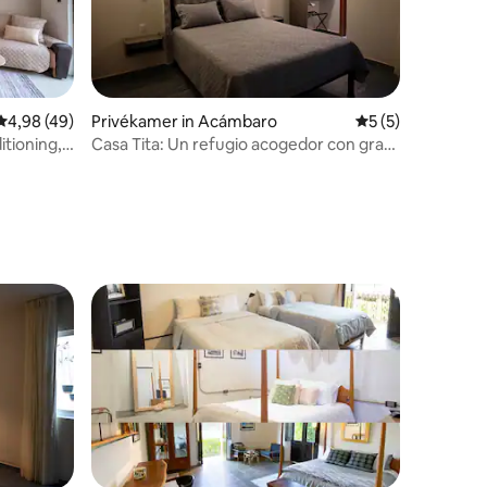
Gemiddelde beoordeling van 4,98 op 5, 49 recensies
4,98 (49)
Privékamer in Acámbaro
Gemiddelde beoor
5 (5)
tioning,
Casa Tita: Un refugio acogedor con gran
calidad
ecensies