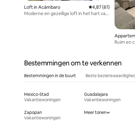
Loft in Acámbaro
Gemiddelde beoordelin
4,87 (61)
Moderne en gezellige loft in het hart van
de stad
Apparteme
Ruim en 
aircondit
Bestemmingen om te verkennen
Bestemmingen in de buurt
Beste bezienswaardighed
Mexico-Stad
Guadalajara
Vakantiewoningen
Vakantiewoningen
Zapopan
Meer tonen
Vakantiewoningen