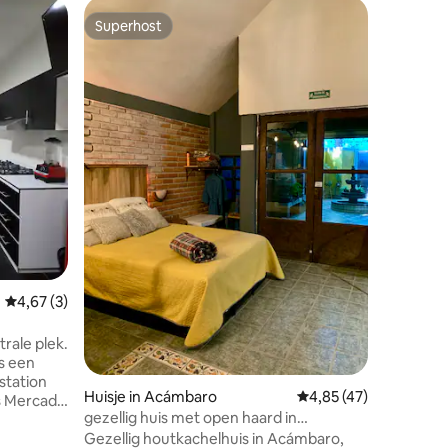
Apparte
Superhost
Favorie
Superhost
Favorie
Dpto. Alb
Bienvenid
departame
ubicado f
minutos del 
más segur
también 
oferta g
cafetería
disfrutar
ecensies
una vista
balcón hac
ciudad c
ofrecert
Gemiddelde beoordeling van 4,67 op 5, 3 recensies
4,67 (3)
rale plek.
ts een
station
Huisje in Acámbaro
Gemiddelde beoordeli
4,85 (47)
ls Mercado
gezellig huis met open haard in
,
Acámbaro
Gezellig houtkachelhuis in Acámbaro,
rijen,