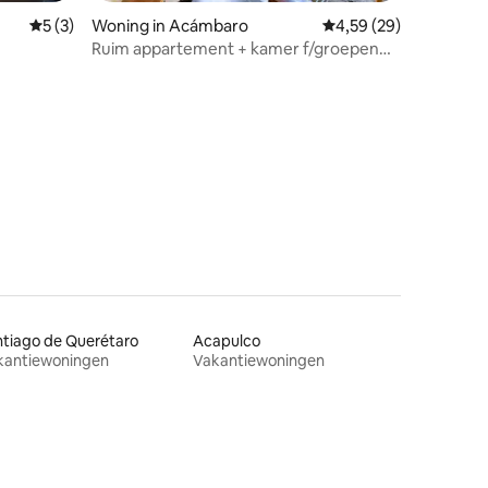
Gemiddelde beoordeling van 5 op 5, 3 recensies
5 (3)
Woning in Acámbaro
Gemiddelde beoordelin
4,59 (29)
Ruim appartement + kamer f/groepen
(6-10 personen)
ecensies
tiago de Querétaro
Acapulco
kantiewoningen
Vakantiewoningen