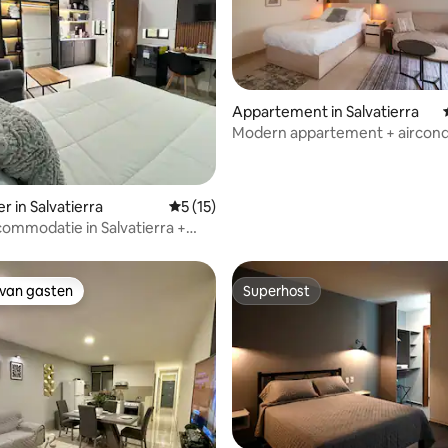
g van 4,79 op 5, 14 recensies
Appartement in Salvatierra
Modern appartement + aircondi
centrale locatie #4
r in Salvatierra
Gemiddelde beoordeling van 5 op 5, 15 r
5 (15)
ommodatie in Salvatierra +
oning #1
 van gasten
Superhost
 van gasten
Superhost