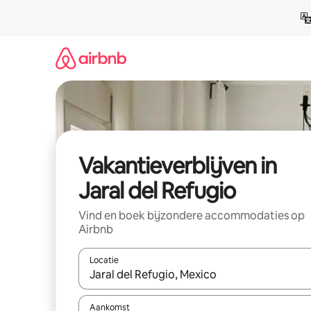
Ga
direct
naar
inhoud
Vakantieverblijven in
Jaral del Refugio
Vind en boek bijzondere accommodaties op
Airbnb
Locatie
Wanneer er resultaten beschikbaar zijn, maak je 
Aankomst