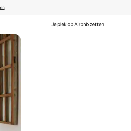
ven
Je plek op Airbnb zetten
en of swipen.