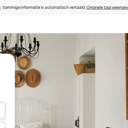
Sommige informatie is automatisch vertaald. 
Originele taal weerge
een keuze met je de pijltjestoetsen omhoog en omlaag, óf door te tikk