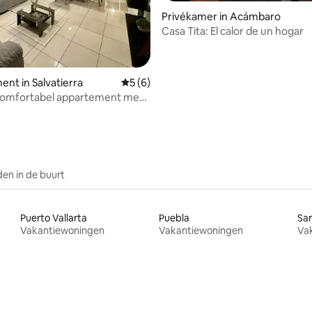
g van 4,87 op 5, 61 recensies
Privékamer in Acámbaro
Casa Tita: El calor de un hogar
nt in Salvatierra
Gemiddelde beoordeling van 5 op 5, 6 r
5 (6)
comfortabel appartement met
ioning #2
en in de buurt
Puerto Vallarta
Puebla
San
Vakantiewoningen
Vakantiewoningen
Va