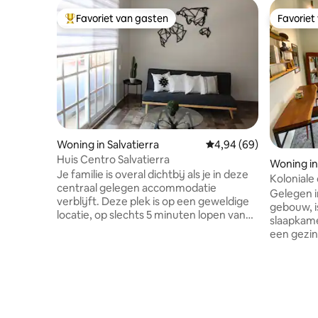
Favoriet van gasten
Favoriet
Topfavoriet van gasten
Favoriet
Woning in Salvatierra
Gemiddelde beoordelin
4,94 (69)
Huis Centro Salvatierra
Woning i
Je familie is overal dichtbij als je in deze
Koloniale 
centraal gelegen accommodatie
binnensta
Gelegen in
verblijft. Deze plek is op een geweldige
gebouw, i
locatie, op slechts 5 minuten lopen van
slaapkame
Mercado Hidalgo en op 10-15 minuten
een gezin
afstand van de belangrijkste tuin. Ideaal
personen 
voor vrienden, koppels of kleine
onovertro
gezinnen die voor lange of korte
netheid e
periodes verblijven. We hebben een
unieke en
ruime garage die comfortabel geschikt is
bieden e
voor een SUV of pick-up truck. Er is een
natuurlijk