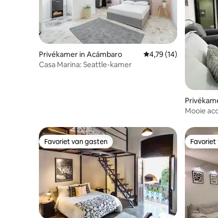
Privékamer in Acámbaro
Gemiddelde beoordelin
4,79 (14)
Casa Marina: Seattle-kamer
Privékame
Mooie acc
airconditi
Favoriet van gasten
Favoriet
Favoriet van gasten
Favoriet