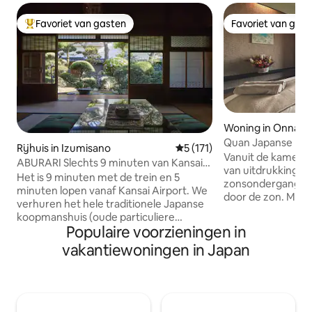
Favoriet van gasten
Favoriet van gas
Topfavoriet van gasten
Favoriet van gas
Woning in Onna
Quan Japanse kame
Rijhuis in Izumisano
Gemiddelde beoordeling van 
5 (171)
oceaan en privés
Vanuit de kamer zi
ABURARI Slechts 9 minuten van Kansai
van uitdrukking v
Airport, een oude privéwoning met een
Het is 9 minuten met de trein en 5
zonsondergang k
populaire Japanse tuin (dezelfde prijs
minuten lopen vanaf Kansai Airport. We
door de zon. Met als thema ‘geluk dat
voor maximaal 3 personen)
verhuren het hele traditionele Japanse
niet afhangt van 
koopmanshuis (oude particuliere
materiële bezittin
Populaire voorzieningen in
woning) in één gebouw. Yuri is de
gasten tijdens hun
handelsnaam die van generatie op
vakantiewoningen in Japan
aan ervaringen bi
generatie in ons huis wordt
en innerlijke rust
doorgegeven. Het is niet alleen een
en een bedspa. Voel je tijdens je verblijf
pension waar je overnacht, maar geniet
vrij om met de ve
van een Japanse reis waar je met je
communiceren en 
familie of vrienden ontspannen kunt