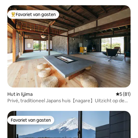
Favoriet van gasten
Topfavoriet van gasten
Hut in Iijima
Gemiddelde
5 (81)
Privé, traditioneel Japans huis【nagare】Uitzicht op de
Alpen
Favoriet van gasten
Favoriet van gasten