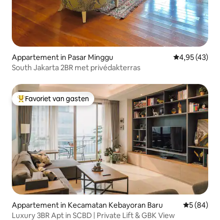
Appartement in Pasar Minggu
Gemiddelde be
4,95 (43)
South Jakarta 2BR met privédakterras
Favoriet van gasten
Topfavoriet van gasten
Appartement in Kecamatan Kebayoran Baru
Gemiddelde
5 (84)
Luxury 3BR Apt in SCBD | Private Lift & GBK View