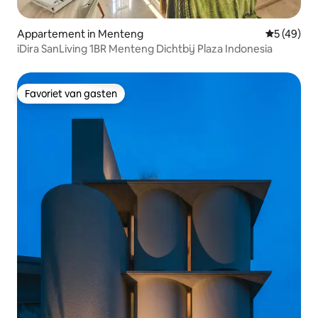
Appartement in Menteng
Gemiddelde
5 (49)
iDira SanLiving 1BR Menteng Dichtbij Plaza Indonesia
Favoriet van gasten
Favoriet van gasten