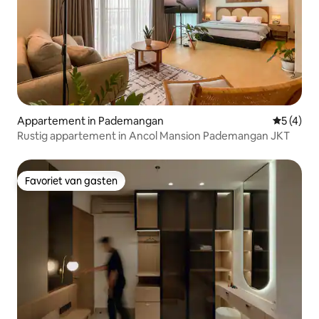
Appartement in Pademangan
Gemiddeld
5 (4)
Rustig appartement in Ancol Mansion Pademangan JKT
Favoriet van gasten
Favoriet van gasten