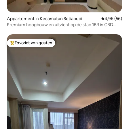
Appartement in Kecamatan Setiabudi
Gemiddelde be
4,96 (56)
Premium hoogbouw en uitzicht op de stad 1BR in CBD
Kuningan
Favoriet van gasten
Topfavoriet van gasten