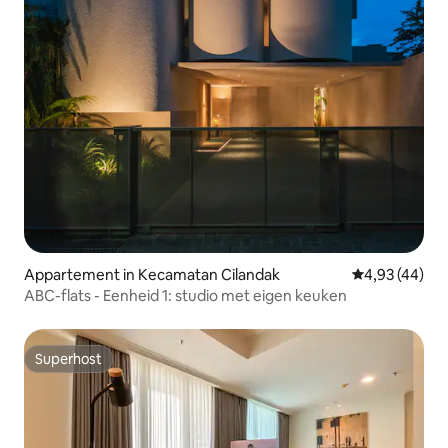
Appartement in Kecamatan Cilandak
Gemiddelde be
4,93 (44)
ABC-flats - Eenheid 1: studio met eigen keuken
Superhost
Superhost