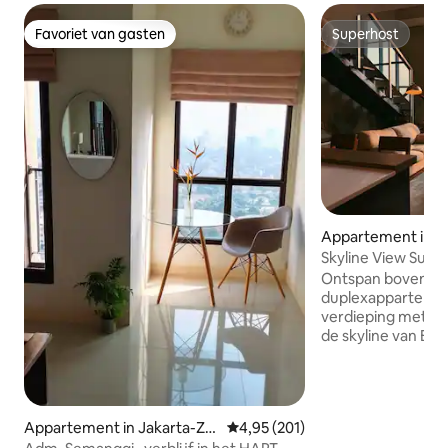
Favoriet van gasten
Superhost
Favoriet van gasten
Superhost
Appartement in 
Serpong
Skyline View Suite 
Ontspan boven de st
duplexapparteme
verdieping met een
de skyline van BSD
zorgvuldig ontwo
eigentijds tintje e
zakenreizen, stayc
verblijven. Gelege
Appartement in Jakarta-Zui
Gemiddelde beoordeling van 4,9
4,95 (201)
City, op een stee
d