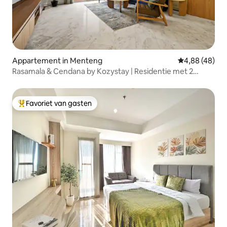
Appartement in Menteng
Gemiddelde be
4,88 (48)
Rasamala & Cendana by Kozystay | Residentie met 2
slaapkamers
Favoriet van gasten
Topfavoriet van gasten