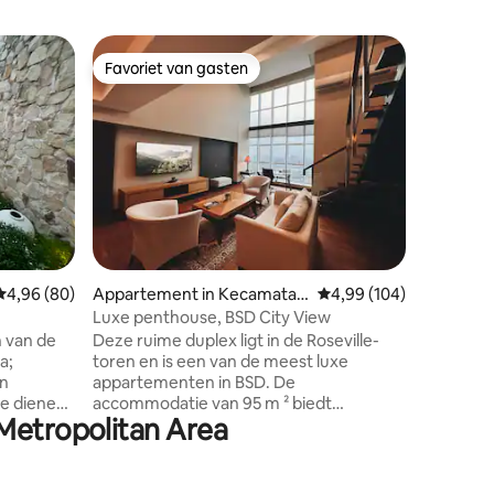
Rijhuis 
Favoriet van gasten
Favorie
Favoriet van gasten
Favorie
Reehat Hu
Tuinbadk
Geïnspire
biedt RE
ontsnappi
Gelegen 
woonwijk 
perfecte
dierbare
naar Cim
Temu Kam
ecensies
Gemiddelde beoordeling van 4,96 op 5, 80 recensies
4,96 (80)
Appartement in Kecamatan
Gemiddelde beoordeling
4,99 (104)
Masjid A
Serpong
Avenue o
Luxe penthouse, BSD City View
minuten n
n van de
Deze ruime duplex ligt in de Roseville-
minuten 
a;
toren en is een van de meest luxe
Sushi Her
appartementen in BSD. De
REEHAT H
 te dienen
accommodatie van 95 m ² biedt
samenko
 Metropolitan Area
eigentijdse voorzieningen, waaronder
erieur, het
een keuken, 100mbps WiFi, een 75 inch
lling is
tv en een bureau met een panoramisch
an Jakarta
uitzicht op de skyline. Gelegen in het