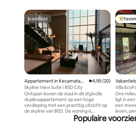
Superhost
Favor
Superhost
Topfavor
Appartement in Kecamatan
Gemiddelde beoordelin
4,95 (20)
Vakantieb
Serpong
Skyline View Suite | BSD City
Villa EcoF
Ontspan boven de stad in dit stijlvolle
Ons milie
duplexappartement op een hoge
ligt in ee
verdieping met een prachtig uitzicht op
een meesl
de skyline van BSD. De woning is
leven, pe
Populaire voorzie
zorgvuldig ontworpen met een modern,
bloeiende
eigentijds tintje en is perfect voor
ons aanbo
zakenreizen, staycations of langere
geteelde 
verblijven. Gelegen in het hart van BSD
contact m