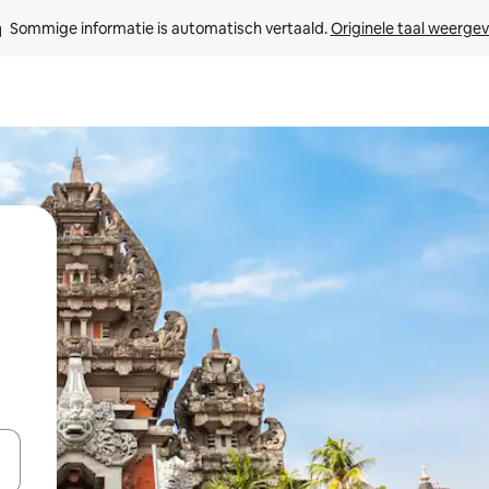
Sommige informatie is automatisch vertaald. 
Originele taal weerge
een keuze met je de pijltjestoetsen omhoog en omlaag, óf door te tikk