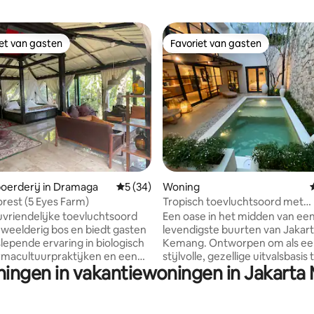
iet van gasten
Favoriet van gasten
iet van gasten
Favoriet van gasten
g van 4,95 op 5, 20 recensies
oerderij in Dramaga
Gemiddelde beoordeling van 5 op 5, 34 r
5 (34)
Woning
orest (5 Eyes Farm)
Tropisch toevluchtsoord met
privézwembad in expatgebied
uvriendelijke toevluchtsoord
Een oase in het midden van ee
n weelderig bos en biedt gasten
levendigste buurten van Jakart
epende ervaring in biologisch
Kemang. Ontworpen om als een
rmacultuurpraktijken en een
stijlvolle, gezellige uitvalsbasis
ningen in vakantiewoningen in Jakarta
 natuurlijke omgeving. Verken
om de stad te verkennen. Het
d van bos tot tafel met vers
minimalistische, natuurlijke int
biologisch voedsel, kom weer in
privézwembad en de lichte opste
et de natuur door middel van
een unieke plek in het zuiden v