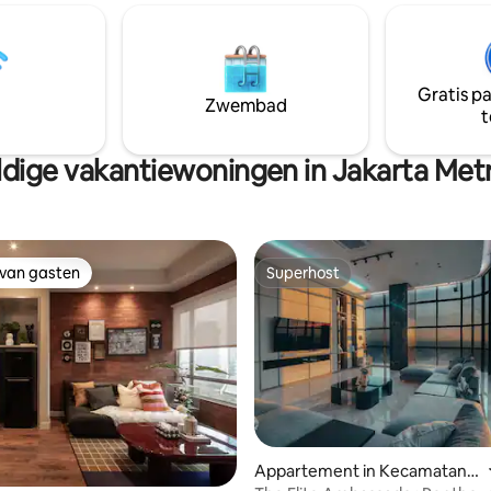
e educatieve programma's en
die aanvoelt als een schuilplaats
ust van een gezonde,
centrum van het kloppende hart.
evensstijl in. Of je hier nu
hebt alles wat je nodig hebt vo
e ontspannen, te leren of
kort of langer verblijf met een
Gratis p
e genieten van de schoonheid
ingang, comfortabel(e) bed(de
Zwembad
t
s, het is je perfecte
uitgeruste keuken, parkeerplaa
ng in de omhelzing van de
beschikbare hulp indien nodig.
dige vakantiewoningen in Jakarta Metr
 van gasten
Superhost
 van gasten
Superhost
Appartement in Kecamatan