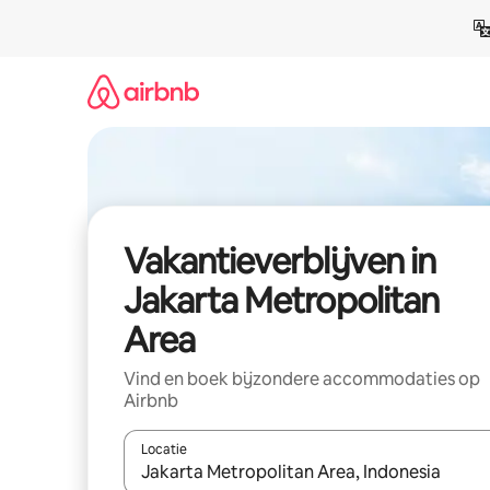
Ga
direct
naar
inhoud
Vakantieverblijven in
Jakarta Metropolitan
Area
Vind en boek bijzondere accommodaties op
Airbnb
Locatie
Wanneer er resultaten beschikbaar zijn, maak je 