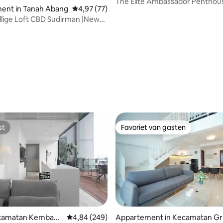
Kembangan
The Elite Ambassador Penthou
ent in Tanah Abang
Gemiddelde beoordeling van 4,97 op 5, 77 r
4,97 (77)
Jakarta, 3 slaapkamers
lige Loft CBD Sudirman |New
st Design
eling van 5 op 5, 4 recensies
st
Favoriet van gasten
st
Favoriet van gasten
Kecamatan Kembang
Gemiddelde beoordeling van 4,84 op 5, 249 r
4,84 (249)
Appartement in Kecamatan Gr