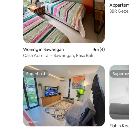
Appartem
3BR Gezel
York Arti
Woning in Sawangan
Gemiddelde beoord
5 (4)
Casa Admiral ~ Sawangan, Rasa Bali
Superhost
Superho
Superhost
Superho
Flat in 