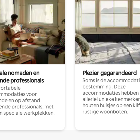
tale nomaden en
Plezier gegarandeerd
ende professionals
Soms is de accommodati
bestemming. Deze
ortabele
accommodaties hebben
mmodaties voor
allerlei unieke kenmerken
nde en op afstand
houten huisjes op een klif
nde professionals, met
rustige woonboten.
en speciale werkplekken.