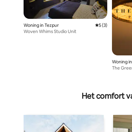
Woning in Tezpur
Gemiddelde beoord
5 (3)
Woven Whims Studio Unit
Woning in
The Gree
slaapkam
Het comfort va