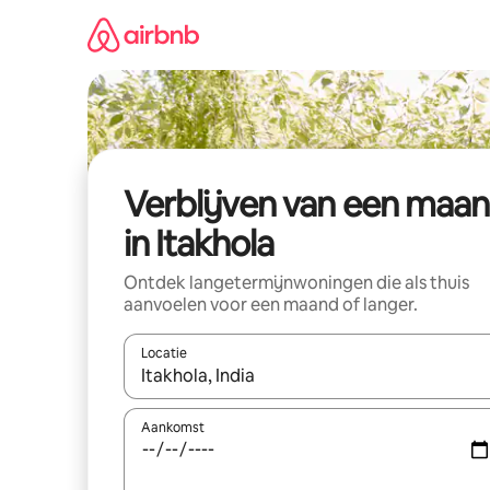
Ga
direct
naar
inhoud
Verblijven van een maa
in Itakhola
Ontdek langetermijnwoningen die als thuis
aanvoelen voor een maand of langer.
Locatie
Wanneer er resultaten beschikbaar zijn, maak je 
Aankomst