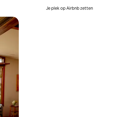
Je plek op Airbnb zetten
en of swipen.