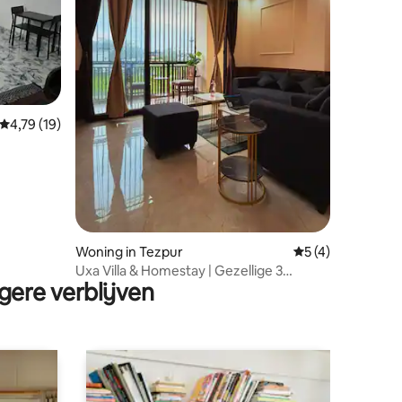
Gemiddelde beoordeling van 4,79 op 5, 19 recensies
4,79 (19)
ecensies
Woning in Tezpur
Gemiddelde beoor
5 (4)
Uxa Villa & Homestay | Gezellige 3
gere verblijven
slaapkamers met woonkamer en lounge
| Airconditioning