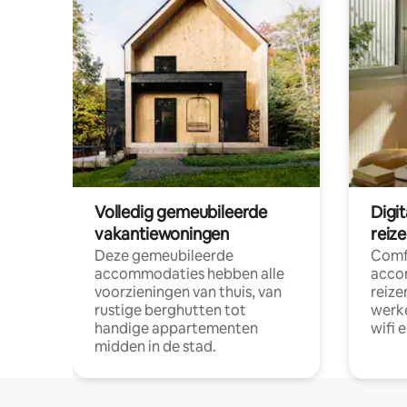
Volledig gemeubileerde
Digi
vakantiewoningen
reiz
Deze gemeubileerde
Comf
accommodaties hebben alle
acco
voorzieningen van thuis, van
reize
rustige berghutten tot
werke
handige appartementen
wifi 
midden in de stad.