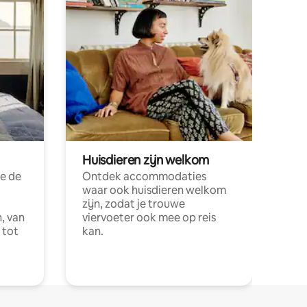
Huisdieren zijn welkom
e de
Ontdek accommodaties
waar ook huisdieren welkom
zijn, zodat je trouwe
, van
viervoeter ook mee op reis
 tot
kan.