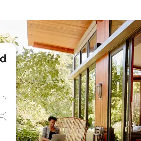
nd
een keuze met je de pijltjestoetsen omhoog en omlaag, óf door te tikk