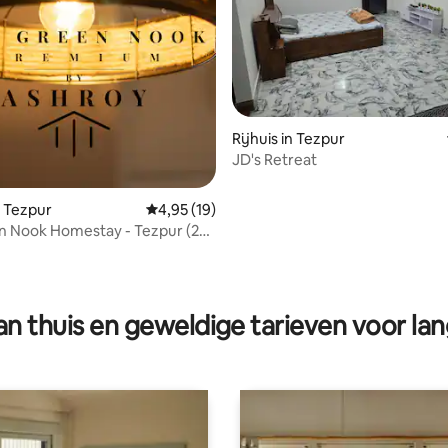
eling van 5 op 5, 3 recensies
Rijhuis in Tezpur
JD's Retreat
 Tezpur
Gemiddelde beoordeling van 4,95 op 5, 19 r
4,95 (19)
n Nook Homestay - Tezpur (2
er appartement)
n thuis en geweldige tarieven voor lan