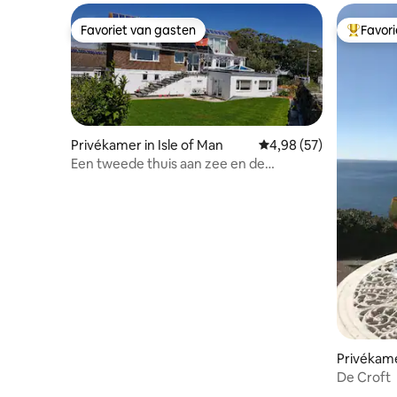
Favoriet van gasten
Favor
Favoriet van gasten
Topfavor
Privékamer in Isle of Man
Gemiddelde beoordelin
4,98 (57)
Een tweede thuis aan zee en de
Southern Hills.
Privékame
De Croft