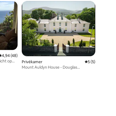
Gemiddelde beoordeling van 4,94 op 5, 48 recensies
4,94 (48)
icht op
Privékamer
Gemiddelde beoor
5 (5)
Mount Auldyn House - Douglas
'slaapkamer
ecensies