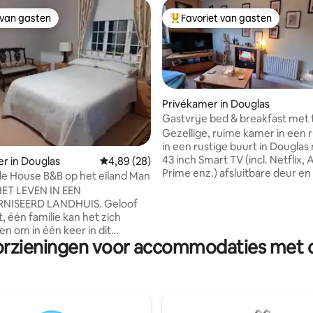
 van gasten
Favoriet van gasten
 van gasten
Topfavoriet van gasten
Privékamer in Douglas
Gastvrije bed & breakfast met
eenpersoonsbedden
Gezellige, ruime kamer in een r
g van 4,83 op 5, 81 recensies
in een rustige buurt in Dougla
43 inch Smart TV (incl. Netflix
r in Douglas
Gemiddelde beoordeling van 4,89 op 5, 28 r
4,89 (28)
Prime enz.) afsluitbare deur en
e House B&B op het eiland Man
koffiefaciliteiten. De bedden 
ET LEVEN IN EEN
eenpersoons, tweepersoons o
SEERD LANDHUIS. Geloof
eenpersoons zijn. Gedeelde 
t, één familie kan het zich
(bad/douche) en keuken met m
en om in één keer in dit
mijn partner. Kaart en toeristi
orzieningen voor accommodaties met o
kkende herenhuis te wonen -
informatiebrochures aanwezig
 nog niet zo lang geleden ! Wij
Accommodatie dicht bij bushal
wee grote
het stadscentrum, met winkels
oonsslaapkamers met
postkantoor, twee Chinese
dkamerfaciliteiten. Als je
afhaalrestaurants, een pub en
datums niet beschikbaar lijken