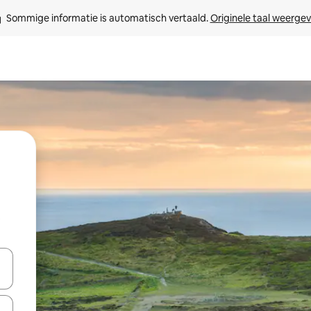
Sommige informatie is automatisch vertaald. 
Originele taal weerge
t
een keuze met je de pijltjestoetsen omhoog en omlaag, óf door te tikk