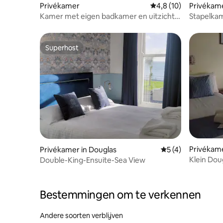
Privékamer
Gemiddelde beoordeli
4,8 (10)
Privékam
Kamer met eigen badkamer en uitzicht
Stapelkam
in Mallmore, Port St Mary
Mallmore,
Superhost
Superhost
Privékame
Privékamer in Douglas
Gemiddelde beoord
5 (4)
Klein Dou
Double-King-Ensuite-Sea View
Bestemmingen om te verkennen
Andere soorten verblijven