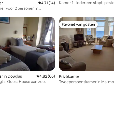
Kamer 1 - iedereen stopt, pitst
ng van 4,8 op 5, 10 recensies
er
Gemiddelde beoordeling van 4,71 op 5, 14 r
4,71 (14)
er voor 2 personen in
 Port St Mary
Favoriet van gasten
Favoriet van gasten
r in Douglas
Gemiddelde beoordeling van 4,82 op 5, 66 r
4,82 (66)
eling van 5 op 5, 4 recensies
Privékamer
glas Guest House aan zee.
Tweepersoonskamer in Mallmor
St Mary