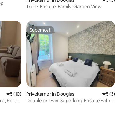
op
ecensies
Triple-Ensuite-Family-Garden View
Superhost
Superhost
ecensies
Gemiddelde beoordeling van 5 op 5, 10 recensies
5 (10)
Privékamer in Douglas
Gemiddelde beoor
5 (3)
e, Port
Double or Twin-Superking-Ensuite with
Shower-Garde