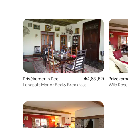
Privékamer in Peel
Gemiddelde beoordelin
4,63 (52)
Privékame
Langtoft Manor Bed & Breakfast
Wild Rose