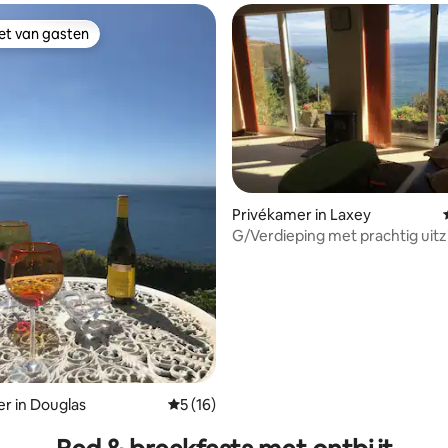
iet van gasten
iet van gasten
g van 4,98 op 5, 57 recensies
Privékamer in Laxey
G/Verdieping met prachtig uitz
Laxey Bay
r in Douglas
Gemiddelde beoordeling van 5 op 5, 16 r
5 (16)