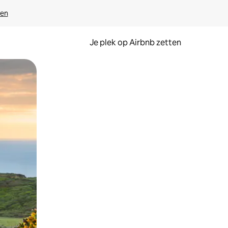
ven
Je plek op Airbnb zetten
en of swipen.