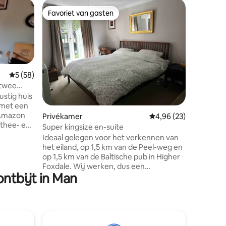
Privékame
Favoriet van gasten
Favorie
Favoriet van gasten
Favorie
Colby, Is
Slaapka
eigen b
Geregistreerd
Privékame
Colby, Is
Gemiddelde beoordeling van 5 op 5, 58 recensies
5 (58)
personen
 twee
bespreke
ustig huis
badkamer
s met een
badkamer.
, Amazon
ecensies
Privékamer
Gemiddelde beoordelin
4,96 (23)
aangrenz
 thee- en
voor het 
Super kingsize en-suite
kunnen
van de lu
Ideaal gelegen voor het verkennen van
f
en treins
het eiland, op 1,5 km van de Peel-weg en
badkamer
van het h
op 1,5 km van de Baltische pub in Higher
ezelf en
races of 
Foxdale. Wij werken, dus een
sche
ntbijt in Man
continentaal ontbijt wordt verzorgd en
.
je kunt op elk gewenst moment
tes naar
ontbijten. De accommodatie biedt
, een
parkeergelegenheid voor 1 auto of 3
motorfietsen. Bedden hebben veren
 een
dekbedden en kussens met katoenen