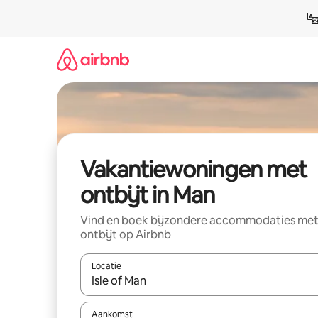
Ga
direct
naar
inhoud
Vakantiewoningen met
ontbijt in Man
Vind en boek bijzondere accommodaties me
ontbijt op Airbnb
Locatie
Wanneer er resultaten beschikbaar zijn, maak je 
Aankomst