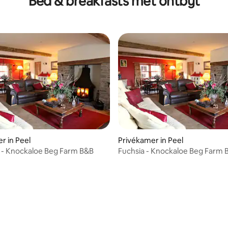
Bed & breakfasts met ontbijt
g van 4,63 op 5, 52 recensies
r in Peel
Privékamer in Peel
 - Knockaloe Beg Farm B&B
Fuchsia - Knockaloe Beg Farm 