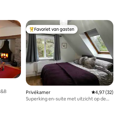
Favoriet van gasten
Topfavoriet van gasten
B&B
Privékamer
Gemiddelde beoordelin
4,97 (32)
Superking en-suite met uitzicht op de
rivier