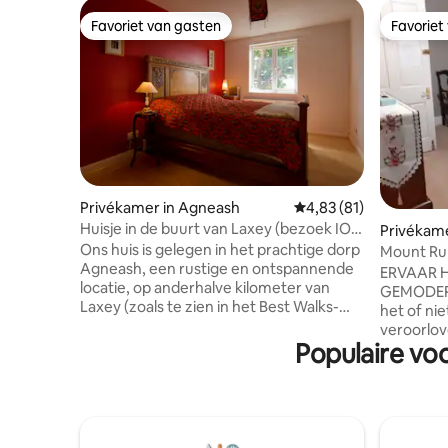
Favoriet van gasten
Favoriet
Favoriet van gasten
Favoriet
Privékamer in Agneash
Gemiddelde beoordelin
4,83 (81)
Huisje in de buurt van Laxey (bezoek IOM
Privékame
geregistreerd nº655090)
Ons huis is gelegen in het prachtige dorp
Mount Rul
Agneash, een rustige en ontspannende
ERVAAR H
locatie, op anderhalve kilometer van
GEMODERNI
Laxey (zoals te zien in het Best Walks-
het of nie
programma van Julia Bradbury Britain).
veroorlov
We genieten van een prachtig uitzicht
Populaire vo
indrukwe
over Snaefell en Laxey. Het is een echte
en het was
landelijke idylle net onder de enige berg
bieden t
op het eiland. We hebben 3 slaapkamers
tweepers
beschikbaar: een eenpersoonskamer,
gedeelde ba
een kleine tweepersoonskamer en een
gewenste 