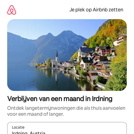
Ga
direct
Je plek op Airbnb zetten
naar
inhoud
Verblijven van een maand in Irdning
Ontdek langetermijnwoningen die als thuis aanvoelen
voor een maand of langer.
Locatie
Wanneer er resultaten beschikbaar zijn, maak je een keuze met 