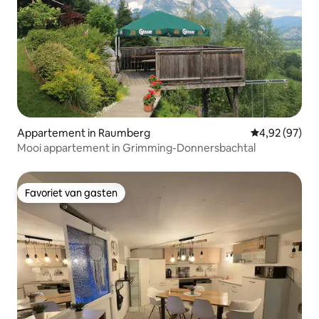
Appartement in Raumberg
Gemiddelde be
4,92 (97)
Mooi appartement in Grimming-Donnersbachtal
Favoriet van gasten
Favoriet van gasten