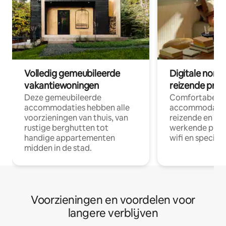
Volledig gemeubileerde
Digitale nom
vakantiewoningen
reizende prof
Deze gemeubileerde
Comfortabele
accommodaties hebben alle
accommodatie
voorzieningen van thuis, van
reizende en op
rustige berghutten tot
werkende profe
handige appartementen
wifi en special
midden in de stad.
Voorzieningen en voordelen voor
langere verblijven