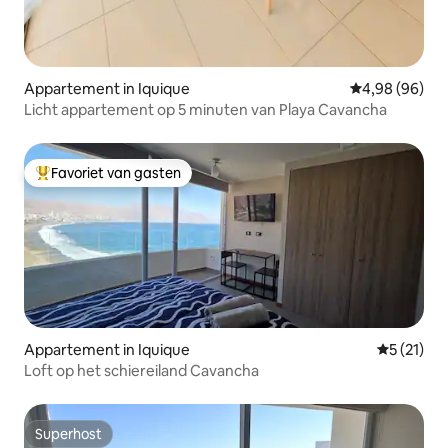
Appartement in Iquique
Gemiddelde be
4,98 (96)
Licht appartement op 5 minuten van Playa Cavancha
Favoriet van gasten
Topfavoriet van gasten
Appartement in Iquique
Gemiddeld
5 (21)
Loft op het schiereiland Cavancha
Superhost
Superhost