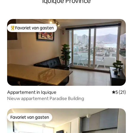
Iquique Province
Favoriet van gasten
Topfavoriet van gasten
Appartement in Iquique
Gemiddeld
5 (21)
Nieuw appartement Paradise Building
Favoriet van gasten
Favoriet van gasten