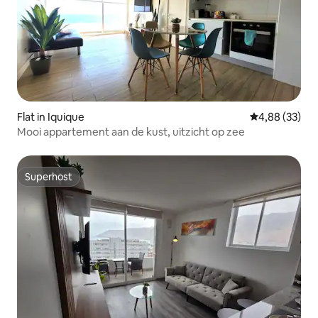
Flat in Iquique
Gemiddelde be
4,88 (33)
Mooi appartement aan de kust, uitzicht op zee
Superhost
Superhost