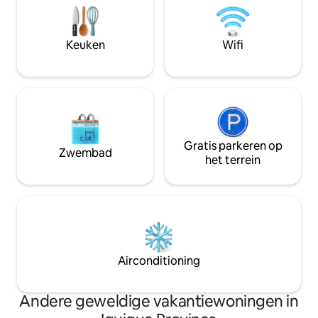
piscina temperada todos los días de
cama Cannon. Suave
verano y resto del año solo fines de
calidad. Comodida
semana
entorno top.
Keuken
Wifi
Gratis parkeren op
Zwembad
het terrein
Airconditioning
Andere geweldige vakantiewoningen in