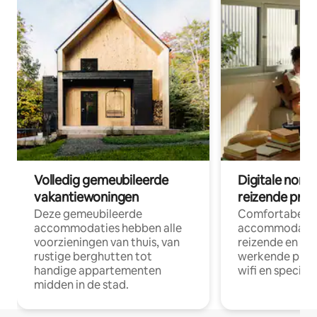
Volledig gemeubileerde
Digitale nom
vakantiewoningen
reizende prof
Deze gemeubileerde
Comfortabele
accommodaties hebben alle
accommodatie
voorzieningen van thuis, van
reizende en op
rustige berghutten tot
werkende profe
handige appartementen
wifi en special
midden in de stad.