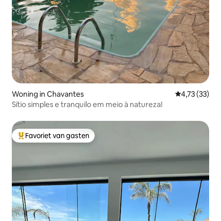
Woning in Chavantes
Gemiddelde be
4,73 (33)
Sítio simples e tranquilo em meio à natureza!
Favoriet van gasten
Topfavoriet van gasten