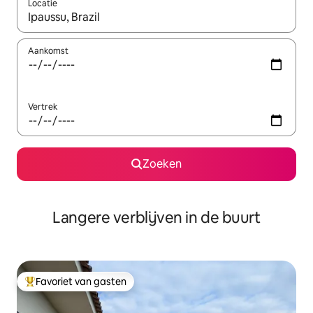
Locatie
Wanneer er resultaten beschikbaar zijn, maak je een keuze met 
Aankomst
Vertrek
Zoeken
Langere verblijven in de buurt
Favoriet van gasten
Topfavoriet van gasten