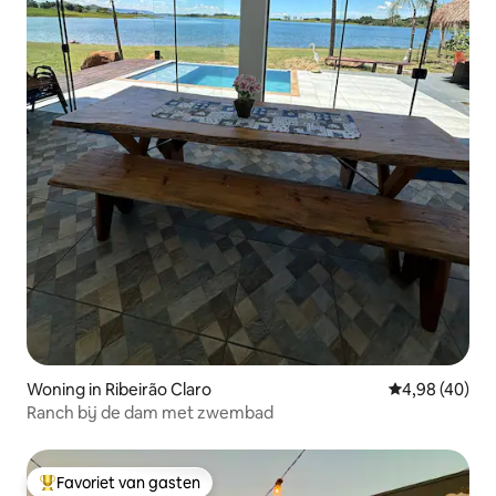
Woning in Ribeirão Claro
Gemiddelde be
4,98 (40)
Ranch bij de dam met zwembad
Favoriet van gasten
Topfavoriet van gasten