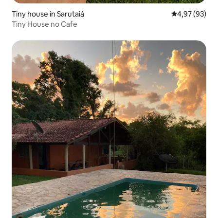
Tiny house in Sarutaiá
Gemiddelde be
4,97 (93)
Tiny House no Cafe