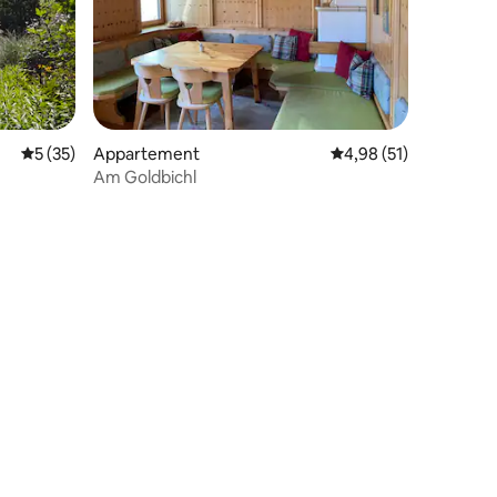
Gemiddelde beoordeling van 5 op 5, 35 recensies
5 (35)
Appartement
Gemiddelde beoordeli
4,98 (51)
Am Goldbichl
ecensies