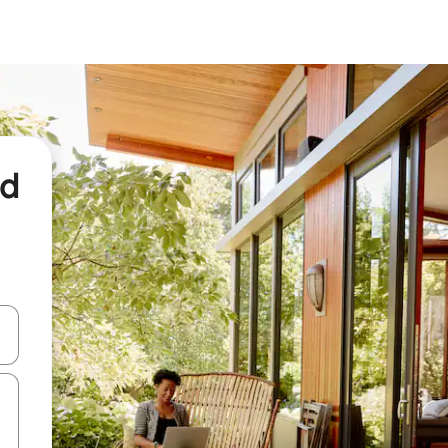
nd
een keuze met je de pijltjestoetsen omhoog en omlaag, óf door te tikk