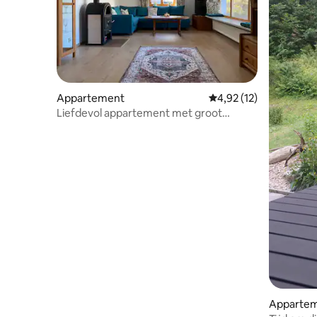
Appartement
Gemiddelde beoordelin
4,92 (12)
Liefdevol appartement met groot
gezellig terras
Apparte