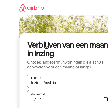
Ga
direct
naar
inhoud
Verblijven van een maa
in Inzing
Ontdek langetermijnwoningen die als thuis
aanvoelen voor een maand of langer.
Locatie
Wanneer er resultaten beschikbaar zijn, maak je 
Aankomst