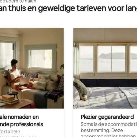
iep adem te halen
n thuis en geweldige tarieven voor lan
tale nomaden en
Plezier gegarandeerd
ende professionals
Soms is de accommodati
bestemming. Deze
ortabele
accommodaties hebben