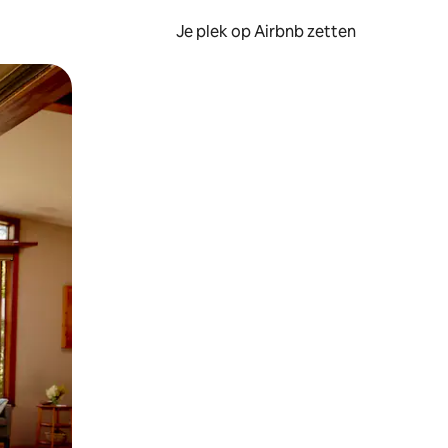
Je plek op Airbnb zetten
en of swipen.