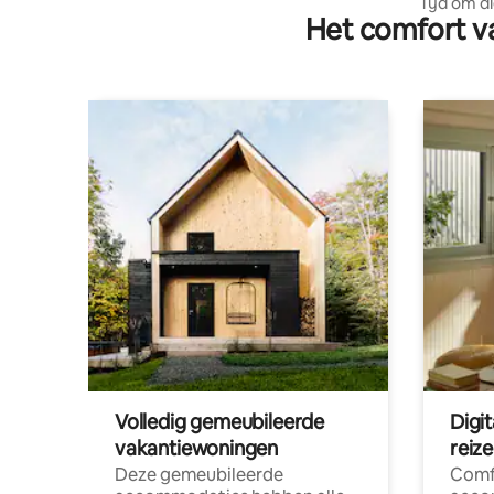
Tijd om d
Het comfort va
Volledig gemeubileerde
Digi
vakantiewoningen
reiz
Deze gemeubileerde
Comf