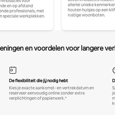
mmodaties voor
allerlei unieke kenmerken
nde en op afstand
houten huisjes op een klif
nde professionals, met
rustige woonboten.
en speciale werkplekken.
eningen en voordelen voor langere ver
De flexibiliteit die jij nodig hebt
D
Kies je exacte aankomst- en vertrekdatum en
S
reserveer eenvoudig online zonder extra
j
verplichtingen of papierwerk.*
m
k