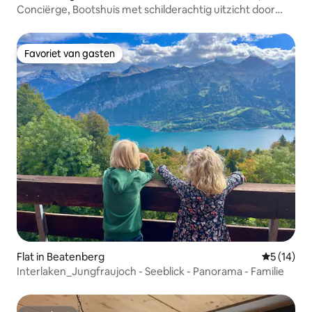
Conciërge, Bootshuis met schilderachtig uitzicht door
SwissHut
Favoriet van gasten
Favoriet van gasten
Flat in Beatenberg
Gemiddelde
5 (14)
Interlaken_Jungfraujoch - Seeblick - Panorama - Familie