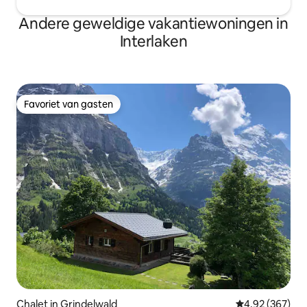
Andere geweldige vakantiewoningen in
Interlaken
Favoriet van gasten
Favoriet van gasten
Chalet in Grindelwald
Gemiddelde beo
4,92 (367)