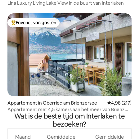
Lina Luxury Living Lake View in de buurt van Interlaken
Favoriet van gasten
Topfavoriet van gasten
Appartement in Oberried am Brienzersee
Gemiddelde beo
4,98 (217)
Appartement met 4,5 kamers aan het meer van Brienz
Wat is de beste tijd om Interlaken te
met uitzicht op het meer
bezoeken?
Maand
Gemiddelde
Gemiddelde