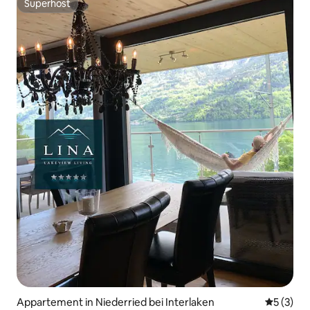
Superhost
Superhost
Appartement in Niederried bei Interlaken
Gemiddeld
5 (3)