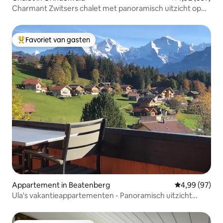
Charmant Zwitsers chalet met panoramisch uitzicht op
de Alpen
Favoriet van gasten
Topfavoriet van gasten
Appartement in Beatenberg
Gemiddelde be
4,99 (97)
Ula's vakantieappartementen - Panoramisch uitzicht
vanaf het dak