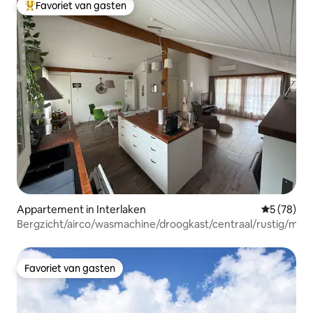
Favoriet van gasten
Topfavoriet van gasten
Appartement in Interlaken
Gemiddelde
5 (78)
Bergzicht/airco/wasmachine/droogkast/centraal/rustig/mee
Favoriet van gasten
Favoriet van gasten