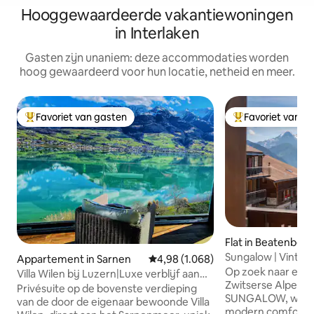
Hooggewaardeerde vakantiewoningen
in Interlaken
Gasten zijn unaniem: deze accommodaties worden
hoog gewaardeerd voor hun locatie, netheid en meer.
Favoriet van gasten
Favoriet van g
Topfavoriet van gasten
Topfavoriet van 
Flat in Beatenberg
Sungalow | Vintag
Appartement in Sarnen
Gemiddelde beoordeling van 4,98 
4,98 (1.068)
Alpenchalet
Op zoek naar een m
Villa Wilen bij Luzern|Luxe verblijf aan
Zwitserse Alpen? 
het meer
Privésuite op de bovenste verdieping
SUNGALOW, waar t
van de door de eigenaar bewoonde Villa
modern comfort same