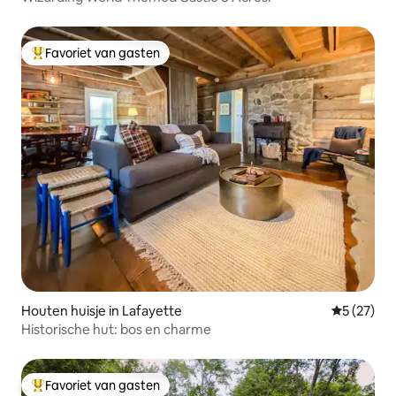
Favoriet van gasten
Topfavoriet van gasten
Houten huisje in Lafayette
Gemiddelde
5 (27)
Historische hut: bos en charme
Favoriet van gasten
Topfavoriet van gasten