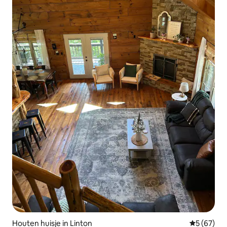
Houten huisje in Linton
Gemiddelde
5 (67)