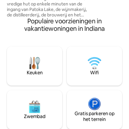
vredige hut op enkele minuten van de
gebruikmaken van 
ingang van Patoka Lake, de wijnmakerij,
waaronder de hott
de distilleerderij, de brouwerij en het
de vele overdekte 
Populaire voorzieningen in
eten! Perfect voor familieavonturen,
Perfect romantisch
romantische uitjes, damesweekenden
toevluchtsoord v
vakantiewoningen in Indiana
en jachttochten. Het houten huisje is
personen.
gelegen in het rustige Grant Woods,
omgeven door prachtige natuur in het
zuiden van Indiana. Je zult genieten van
ontspannen in het bubbelbad voor zes
personen, schommelen op de
overdekte veranda en het roosteren
van marshmallows rond de vuurplaats in
Keuken
Wifi
de achtertuin. De hut ligt op een klein
eindje rijden van French Lick/West
Baden.
Gratis parkeren op
Zwembad
het terrein