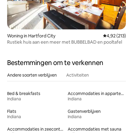
Woning in Hartford City
Gemiddelde beo
4,92 (213)
Rustiek huis aan een meer met BUBBELBAD en pooltafel
Bestemmingen om te verkennen
Andere soorten verblijven
Activiteiten
Bed & breakfasts
Accommodaties in appartementen met diensten
Indiana
Indiana
Flats
Gastenverblijven
Indiana
Indiana
Accommodaties in zeecontainers
Accommodaties met sauna