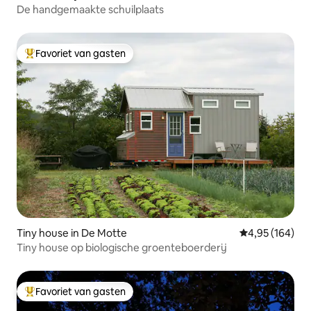
De handgemaakte schuilplaats
Favoriet van gasten
Topfavoriet van gasten
Tiny house in De Motte
Gemiddelde beo
4,95 (164)
Tiny house op biologische groenteboerderij
Favoriet van gasten
Topfavoriet van gasten