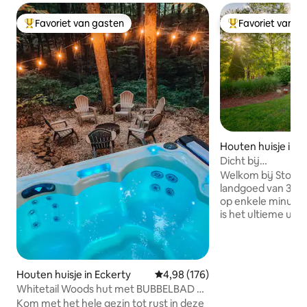
Favoriet van gasten
Favoriet van g
Topfavoriet van gasten
Topfavoriet van 
Houten huisje in H
Dicht bij
Louisville~Bubbe
Welkom bij Stone 
landgoed van 3 he
op enkele minuten va
is het ultieme uitje! Bij het betreden v
het pand vindt u 
ijzeren beveiligin
gecodeerde toegang v
Creek beschikt o
Houten huisje in Eckerty
Gemiddelde beoordeling van 4,9
4,98 (176)
vierkante meter l
Whitetail Woods hut met BUBBELBAD en
compleet met een 
Patoka-pas
Kom met het hele gezin tot rust in deze
wasserette en ka