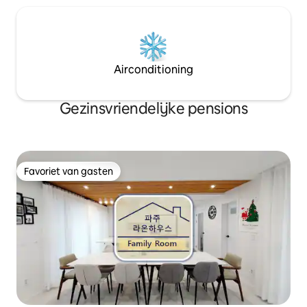
Luge/Manisan/Coastal Road
genieten van de tu
Voor de zomer zijn
koude aircondition
gyoza standbeeld. Het is een pensioe
dat elke dag wor
Airconditioning
Gezinsvriendelijke pensions
Favoriet van gasten
Favoriet van gasten