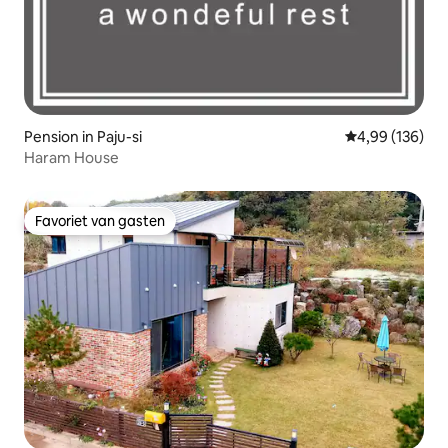
Pension in Paju-si
Gemiddelde beo
4,99 (136)
Haram House
Favoriet van gasten
Favoriet van gasten