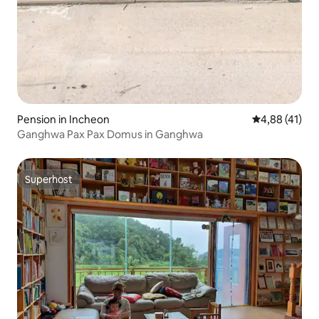
Pension in Incheon
Gemiddelde be
4,88 (41)
Ganghwa Pax Pax Domus in Ganghwa
Superhost
Superhost