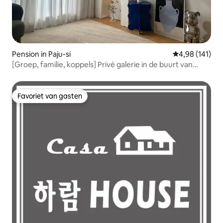
Pension in Paju-si
Gemiddelde beo
4,98 (141)
[Groep, familie, koppels] Privé galerie in de buurt van
Hairy Mud Mezzanine Townhouse Tielo 109 2e verdieping
Favoriet van gasten
Favoriet van gasten