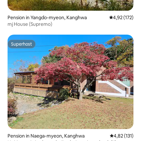
Pension in Yangdo-myeon, Kanghwa
Gemiddelde beo
4,92 (172)
mj House (Supremo)
Superhost
Superhost
Pension in Naega-myeon, Kanghwa
Gemiddelde be
4,82 (131)