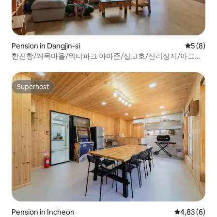
Pension in Dangjin-si
Gemiddeld
5 (8)
한진항/왜목마을/워터파크 아마존/삽교호/신리성지/아그로
랜드 태신목장/그림책 북스테이
Superhost
Superhost
Pension in Incheon
Gemiddelde b
4,83 (6)