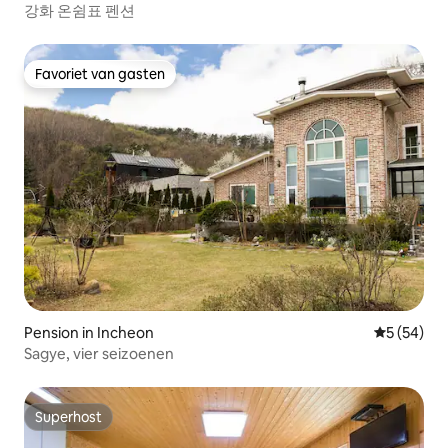
강화 온쉼표 펜션
Favoriet van gasten
Favoriet van gasten
Pension in Incheon
Gemiddelde
5 (54)
Sagye, vier seizoenen
Superhost
Superhost