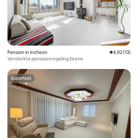
Pension in Incheon
Gemiddelde be
4,92 (13)
Versterkte pensioenregeling Eirene
Superhost
Superhost