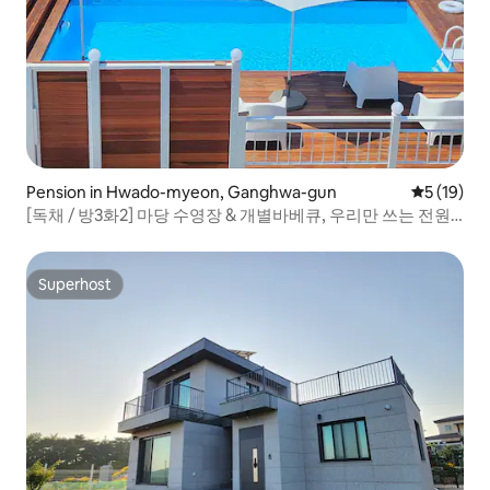
Pension in Hwado-myeon, Ganghwa-gun
Gemiddelde
5 (19)
[독채 / 방3화2] 마당 수영장 & 개별바베큐, 우리만 쓰는 전원
주택
Superhost
Superhost