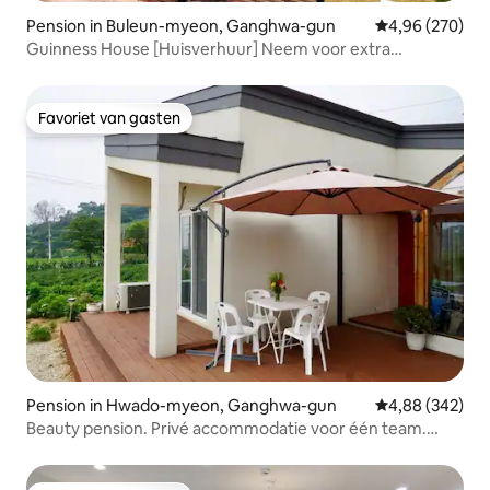
Pension in Buleun-myeon, Ganghwa-gun
Gemiddelde beo
4,96 (270)
Guinness House [Huisverhuur] Neem voor extra
personen ^^
Favoriet van gasten
Favoriet van gasten
Pension in Hwado-myeon, Ganghwa-gun
Gemiddelde beo
4,88 (342)
Beauty pension. Privé accommodatie voor één team.
Nakjo dorp grootste attractie 10% korting bij 2
opeenvolgende nachten