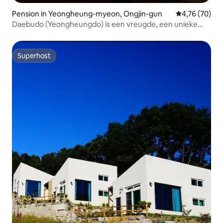
Pension in Yeongheung-myeon, Ongjin-gun
Gemiddelde be
4,76 (70)
Daebudo (Yeongheungdo) is een vreugde, een unieke
mode
Superhost
Superhost