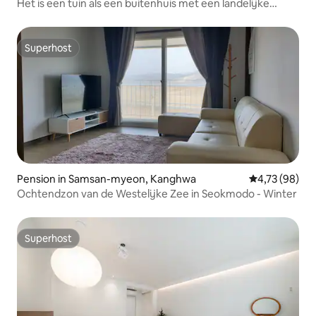
Het is een tuin als een buitenhuis met een landelijke
sfeer.
Superhost
Superhost
Pension in Samsan-myeon, Kanghwa
Gemiddelde be
4,73 (98)
Ochtendzon van de Westelijke Zee in Seokmodo - Winter
Superhost
Superhost