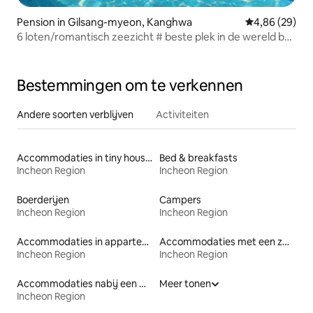
Pension in Gilsang-myeon, Kanghwa
Gemiddelde be
4,86 (29)
6 loten/romantisch zeezicht # beste plek in de wereld bij
zonsondergang # 16m zwembad # individuele barbecue #
vuur # riet wandeling # romantisch privéhuis # liefdesplek
Bestemmingen om te verkennen
Andere soorten verblijven
Activiteiten
Accommodaties in tiny houses
Bed & breakfasts
Incheon Region
Incheon Region
Boerderijen
Campers
Incheon Region
Incheon Region
Accommodaties in appartementen met diensten
Accommodaties met een zwembad
Incheon Region
Incheon Region
Accommodaties nabij een meer
Meer tonen
Incheon Region