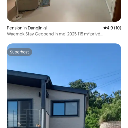
Pension in Dangjin-si
Gemiddelde b
4,9 (10)
Waemok Stay Geopend in mei 2025 115 m² privé
#Waemok #Waemokdorp #DangjinPension #Chonkang
#Groep
Superhost
Superhost