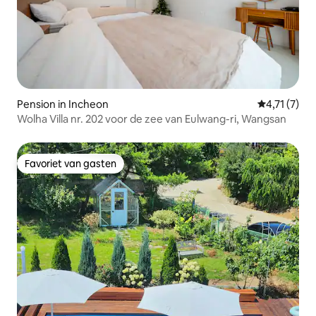
Pension in Incheon
Gemiddelde 
4,71 (7)
Wolha Villa nr. 202 voor de zee van Eulwang-ri, Wangsan
Favoriet van gasten
Favoriet van gasten