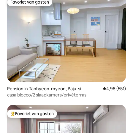
Favoriet van gasten
Favoriet van gasten
Pension in Tanhyeon-myeon, Paju-si
Gemiddelde beo
4,98 (551)
casa blocco/2 slaapkamers/privéterras
Favoriet van gasten
Topfavoriet van gasten