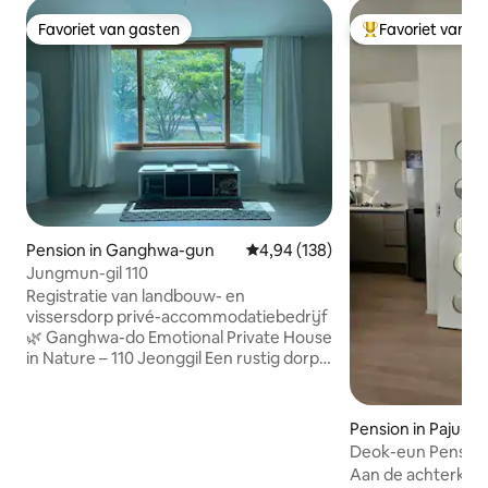
Favoriet van gasten
Favoriet van g
Favoriet van gasten
Topfavoriet van 
Pension in Ganghwa-gun
Gemiddelde beoordeling van 4,9
4,94 (138)
Jungmun-gil 110
Registratie van landbouw- en
vissersdorp privé-accommodatiebedrijf
🌿 Ganghwa-do Emotional Private House
in Nature – 110 Jeonggil Een rustig dorpje
met uitzicht op een stuwmeer, Gelegen
in Ganghwa-do, 110, Jeonggil-gil Dit is
een privé-emotionele accommodatie
Pension in Paju-si
waar natuur, sterren en rust
Deok-eun Pensio
samensmelten. In een royale ruimte van
Aan de achterkant
30 pyeong Het heeft 2 kamers, een