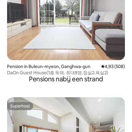
Pension in Buleun-myeon, Ganghwa-gun
Gemiddelde beo
4,93 (508)
DaOn Guest House(1층 독채. 최대8명.침실2.욕실2)
Pensions nabij een strand
Superhost
Superhost