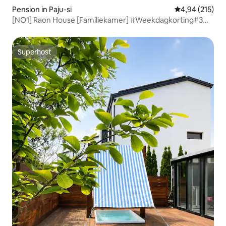
Pension in Paju-si
Gemiddelde beo
4,94 (215)
[NO1] Raon House [Familiekamer] #Weekdagkorting#3
verdiepingen 65 pyeong/4 slaapkamers/4 queensize
bedden/2 badkamers/privé open haard, BBQ
Superhost
Superhost