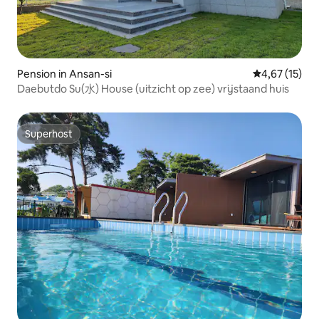
Pension in Ansan-si
Gemiddelde be
4,67 (15)
Daebutdo Su(水) House (uitzicht op zee) vrijstaand huis
Superhost
Superhost