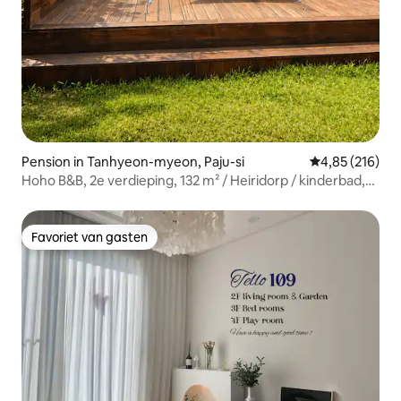
Pension in Tanhyeon-myeon, Paju-si
Gemiddelde beo
4,85 (216)
Hoho B&B, 2e verdieping, 132 m² / Heiridorp / kinderbad,
tuin, barbecue, zithoek bij de open haard, OTT,
beamprojector, speelautomaat / hotelbeddengoed
Favoriet van gasten
Favoriet van gasten