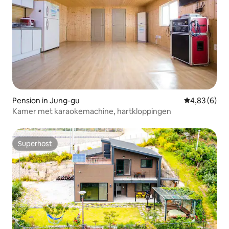
Pension in Jung-gu
Gemiddelde b
4,83 (6)
Kamer met karaokemachine, hartkloppingen
Superhost
Superhost