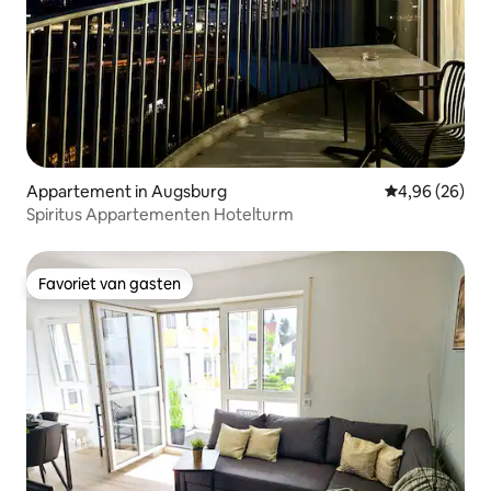
Appartement in Augsburg
Gemiddelde be
4,96 (26)
Spiritus Appartementen Hotelturm
Favoriet van gasten
Favoriet van gasten