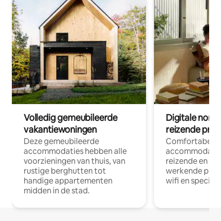
Volledig gemeubileerde
Digitale nom
vakantiewoningen
reizende prof
Deze gemeubileerde
Comfortabele
accommodaties hebben alle
accommodatie
voorzieningen van thuis, van
reizende en op
rustige berghutten tot
werkende profe
handige appartementen
wifi en special
midden in de stad.