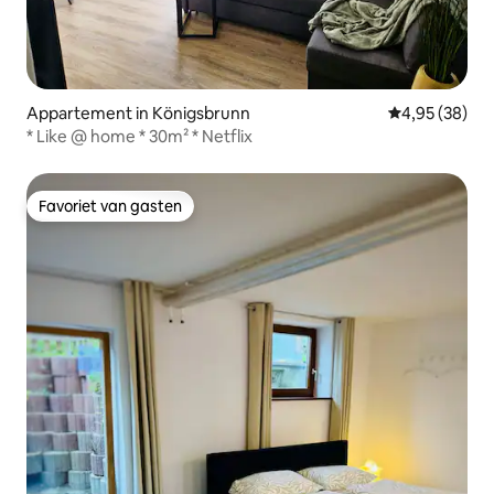
Appartement in Königsbrunn
Gemiddelde be
4,95 (38)
* Like @ home * 30m² * Netflix
Favoriet van gasten
Favoriet van gasten