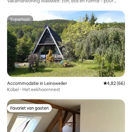
Vakantiewoning Waldweit: zon, bos en ruimte – puur
natuur!
Superhost
Superhost
Accommodatie in Leinsweiler
Gemiddelde be
4,82 (66)
Kobel - Het eekhoornnest
Favoriet van gasten
Favoriet van gasten