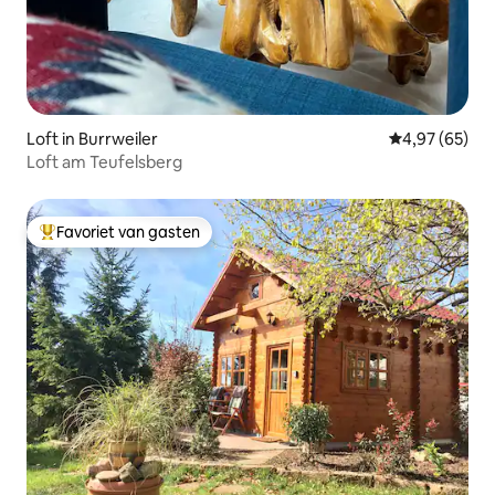
Loft in Burrweiler
Gemiddelde be
4,97 (65)
Loft am Teufelsberg
Favoriet van gasten
Topfavoriet van gasten