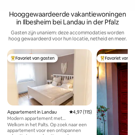
Hooggewaardeerde vakantiewoningen
in Ilbesheim bei Landau in der Pfalz
Gasten zijn unaniem: deze accommodaties worden
hoog gewaardeerd voor hun locatie, netheid en meer.
Favoriet van gasten
Favoriet van g
Topfavoriet van gasten
Topfavoriet van 
Appartement in Landau
Gemiddelde beoordeling van 4,9
4,97 (115)
Modern appartement met
wijngaardidylle
Welkom in het Palts. Op zoek naar een
appartement voor een ontspannen