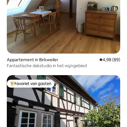
Appartement in Birkweiler
Gemiddelde be
4,98 (89)
Fantastische dakstudio in het wijngebied
Favoriet van gasten
Topfavoriet van gasten