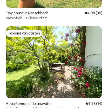
Tiny house in Ranschbach
Gemiddelde be
4,98 (95)
Vakantiehuis Kleine Pfalz
Favoriet van gasten
Favoriet van gasten
Appartement in Leinsweiler
Gemiddelde be
4,93 (14)