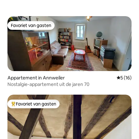
Favoriet van gasten
Favoriet van gasten
Appartement in Annweiler
Gemiddelde
5 (16)
Nostalgie-appartement uit de jaren 70
Favoriet van gasten
Topfavoriet van gasten