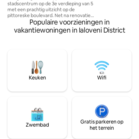
vaatwasser, wasm
stadscentrum op de 3e verdieping van 5
koffiezetapparaat, 
met een prachtig uitzicht op de
airconditioning e
pittoreske boulevard. Net na renovatie.
opbergruimte. 🎯 Ideaal gelegen in het
Populaire voorzieningen in
Op tien minuten lopen van de
stadscentrum, ben 
kathedraal, het centrale park en het
vakantiewoningen in Ialoveni District
winkels en bezie
circus, een bushalte in de buurt. Veel
cafés en restaurants. Het appartement
heeft een comfortabele slaapkamer
met een groot en comfortabel bed en
schoon linnengoed, een volledig
uitgeruste keuken, wifi, tv, schone
handdoeken en hygiëneproducten.
Haardroger, strijkijzer. Perfect voor
Keuken
Wifi
toeristen en zakenreizigers! Geen lift
Gratis parkeren op
Zwembad
het terrein