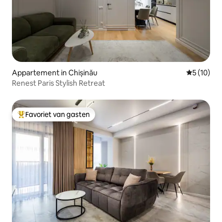
Appartement in Chișinău
Gemiddelde
5 (10)
Renest Paris Stylish Retreat
Favoriet van gasten
Topfavoriet van gasten