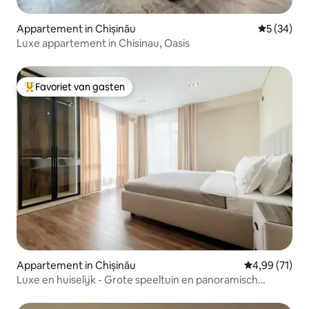
Appartement in Chișinău
Gemiddelde
5 (34)
Luxe appartement in Chisinau, Oasis
Favoriet van gasten
Topfavoriet van gasten
Appartement in Chișinău
Gemiddelde be
4,99 (71)
Luxe en huiselijk - Grote speeltuin en panoramisch
uitzicht