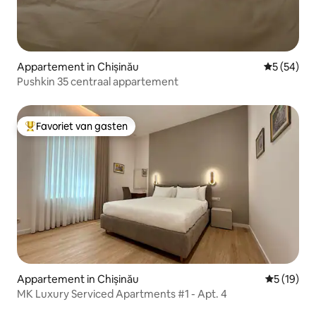
Appartement in Chișinău
Gemiddelde
5 (54)
Pushkin 35 centraal appartement
Favoriet van gasten
Topfavoriet van gasten
Appartement in Chișinău
Gemiddelde
5 (19)
MK Luxury Serviced Apartments #1 - Apt. 4