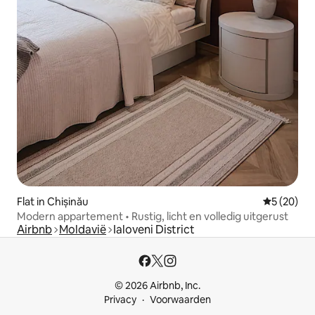
Flat in Chișinău
Gemiddelde
5 (20)
Modern appartement • Rustig, licht en volledig uitgerust
Airbnb
Moldavië
Ialoveni District
© 2026 Airbnb, Inc.
Privacy
Voorwaarden