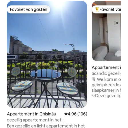
Favoriet van gasten
Favoriet van g
Favoriet van gasten
Topfavoriet van 
Appartement in C
Scandic gezellige f
stadscentrum
🥂 Welkom in ons 
geïnspireerde ap
slaapkamer in het
✨Deze gezellige, 
beschikt over ee
moderne meubels. 🅿️ Gratis parkeren
mogelijk naast en
Appartement in Chișinău
Gemiddelde beoordeling van 4,9
4,96 (106)
uiterst zeldzaam is
gezellig appartement in het
Geniet van het g
stadscentrum
Een gezellig en licht appartement in het