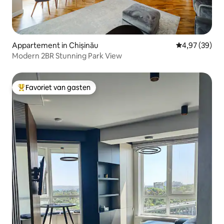
Appartement in Chișinău
Gemiddelde be
4,97 (39)
Modern 2BR Stunning Park View
Favoriet van gasten
Topfavoriet van gasten