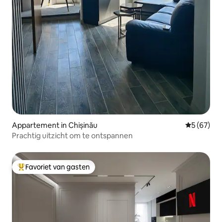
Appartement in Chișinău
Gemiddelde
5 (67)
Prachtig uitzicht om te ontspannen
Favoriet van gasten
Topfavoriet van gasten