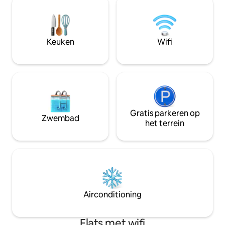
winter verwarming indien nodig). Bij de
vakantie. Uitgerust
huur van het appartement is de
condo. Apparteme
mogelijkheid om tijdens het verblijf
romantische zons
gebruik te maken van een
overloop de top va
tweepersoonszittende kajak.
Keuken
Wifi
u, en gratis ;)
Gratis parkeren op
Zwembad
het terrein
Airconditioning
Flats met wifi