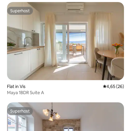
Superhost
Superhost
Flat in Vis
Gemiddelde be
4,65 (26)
Maya 1BDR Suite A
Superhost
Superhost