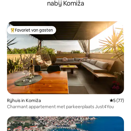
nabij Komiža
Favoriet van gasten
Topfavoriet van gasten
Rijhuis in Komiža
Gemiddelde
5 (77)
Charmant appartement met parkeerplaats Just4You