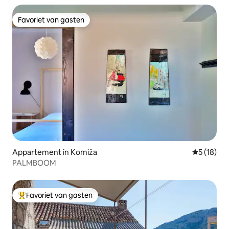
Favoriet van gasten
Favoriet van gasten
Appartement in Komiža
Gemiddelde
5 (18)
PALMBOOM
Favoriet van gasten
Topfavoriet van gasten