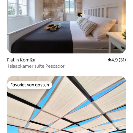
Flat in Komiža
Gemiddelde 
4,9 (31)
1 slaapkamer suite Pescador
Favoriet van gasten
Favoriet van gasten