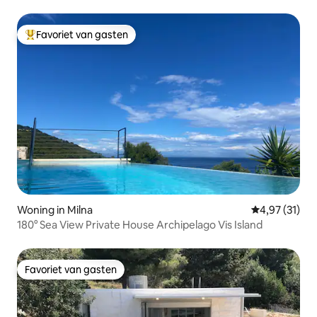
Favoriet van gasten
Topfavoriet van gasten
Woning in Milna
Gemiddelde be
4,97 (31)
180° Sea View Private House Archipelago Vis Island
Favoriet van gasten
Favoriet van gasten