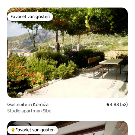
Privézwembad
Favoriet van gasten
Favoriet van gasten
Gastsuite in Komiža
Gemiddelde be
4,88 (52)
Studio apartman Sibe
Favoriet van gasten
Topfavoriet van gasten