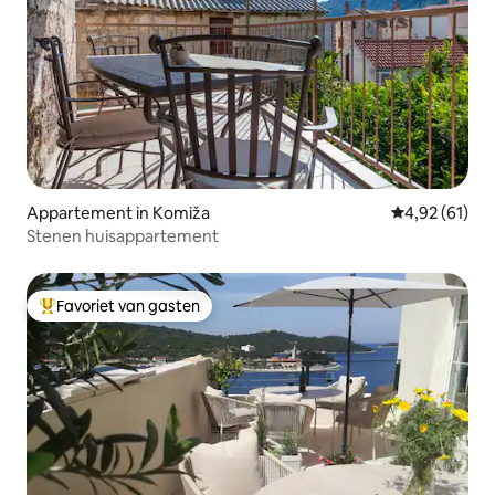
Appartement in Komiža
Gemiddelde be
4,92 (61)
Stenen huisappartement
Favoriet van gasten
Topfavoriet van gasten