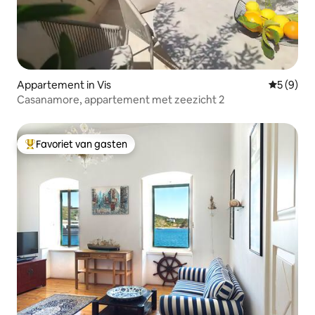
Appartement in Vis
Gemiddeld
5 (9)
Casanamore, appartement met zeezicht 2
Favoriet van gasten
Topfavoriet van gasten