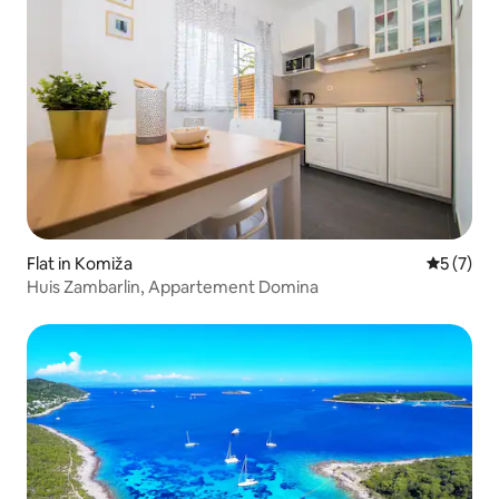
Flat in Komiža
Gemiddeld
5 (7)
Huis Zambarlin, Appartement Domina