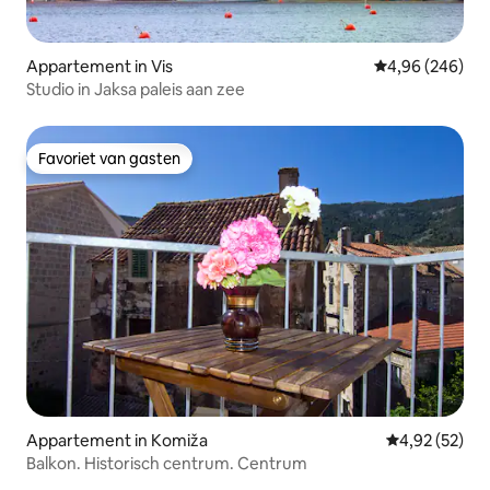
Appartement in Vis
Gemiddelde beo
4,96 (246)
Studio in Jaksa paleis aan zee
Favoriet van gasten
Favoriet van gasten
Appartement in Komiža
Gemiddelde be
4,92 (52)
Balkon. Historisch centrum. Centrum