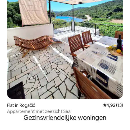
Flat in Rogačić
Gemiddelde be
4,92 (13)
Appartement met zeezicht Sea
Gezinsvriendelijke woningen