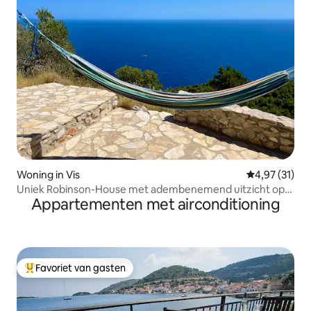
Woning in Vis
Gemiddelde be
4,97 (31)
Uniek Robinson-House met adembenemend uitzicht op
Appartementen met airconditioning
zee
Favoriet van gasten
Topfavoriet van gasten