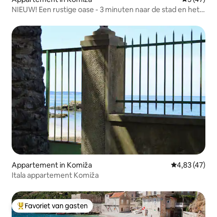
NIEUW! Een rustige oase - 3 minuten naar de stad en het
strand - 2F
Appartement in Komiža
Gemiddelde be
4,83 (47)
Itala appartement Komiža
Favoriet van gasten
Topfavoriet van gasten