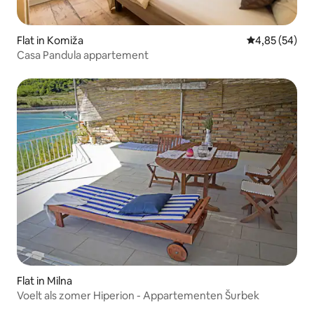
Flat in Komiža
Gemiddelde be
4,85 (54)
Casa Pandula appartement
Flat in Milna
Voelt als zomer Hiperion - Appartementen Šurbek