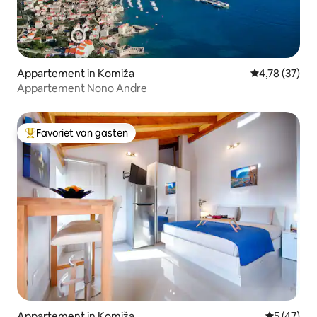
Appartement in Komiža
Gemiddelde be
4,78 (37)
Appartement Nono Andre
Favoriet van gasten
Topfavoriet van gasten
Appartement in Komiža
Gemiddelde
5 (47)