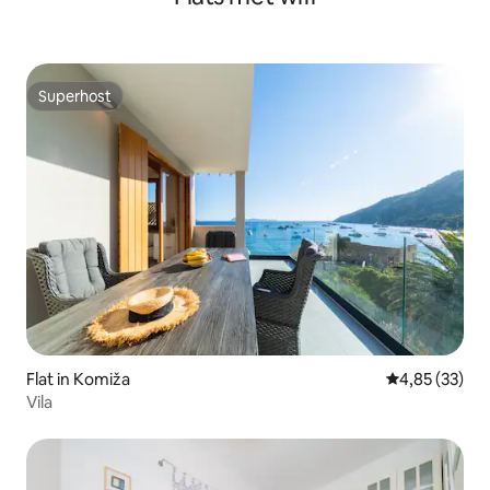
Superhost
Superhost
Flat in Komiža
Gemiddelde be
4,85 (33)
Vila