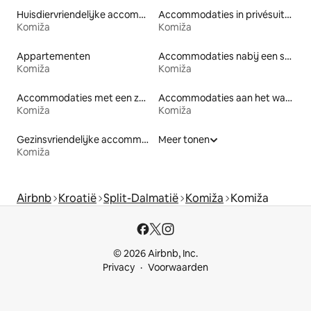
Huisdiervriendelijke accommodaties
Accommodaties in privésuites
Komiža
Komiža
Appartementen
Accommodaties nabij een strand
Komiža
Komiža
Accommodaties met een zwembad
Accommodaties aan het water
Komiža
Komiža
Gezinsvriendelijke accommodaties
Meer tonen
Komiža
Airbnb
Kroatië
Split-Dalmatië
Komiža
Komiža
© 2026 Airbnb, Inc.
Privacy
Voorwaarden