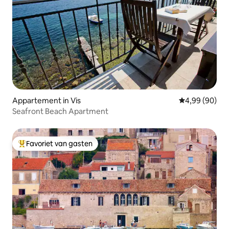
Appartement in Vis
Gemiddelde be
4,99 (90)
Seafront Beach Apartment
Favoriet van gasten
Topfavoriet van gasten