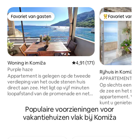
Favoriet van gasten
Favoriet van g
Favoriet van gasten
Topfavoriet van 
Woning in Komiža
Gemiddelde beoordeling van 4,9
4,91 (171)
Purple haze
Rijhuis in Komiža
Appartement is gelegen op de tweede
APPARTEMENT AA
verdieping van het oude stenen huis
gewoon de best mo
Op slechts een st
direct aan zee. Het ligt op vijf minuten
de zee en het stran
loopafstand van de promenade en net
appartement. Vana
boven het strand. Het heeft een volledig
kunt u genieten va
uitgeruste keuken, een slaapkamer, een
Populaire voorzieningen voor
over de zee, terwi
woonkamer, een badkamer en een
naar het rustgeve
vakantiehuizen vlak bij Komiža
eigen balkon met uitzicht over de zee en
golven of gewoon 
het eiland Biševo. Het is uitgerust met
schaduw, met een gl
lcd-tv, airconditioning, wifi,
kleine en gezelli
plafondventilator in de slaapkamer (in de
heeft alles wat je 