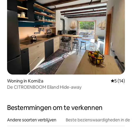
Woning in Komiža
Gemiddelde
5 (14)
De CITROENBOOM Eiland Hide-away
Bestemmingen om te verkennen
Andere soorten verblijven
Beste bezienswaardigheden in de 