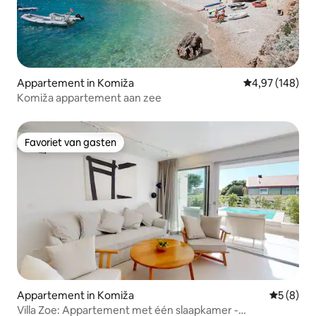
Appartement in Komiža
Gemiddelde beo
4,97 (148)
Komiža appartement aan zee
Favoriet van gasten
Favoriet van gasten
Appartement in Komiža
Gemiddeld
5 (8)
Villa Zoe: Appartement met één slaapkamer -