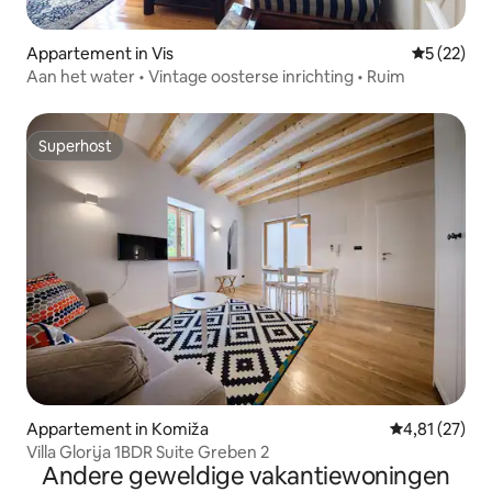
Appartement in Vis
Gemiddelde
5 (22)
Aan het water • Vintage oosterse inrichting • Ruim
Superhost
Superhost
Appartement in Komiža
Gemiddelde be
4,81 (27)
Villa Glorija 1BDR Suite Greben 2
Andere geweldige vakantiewoningen