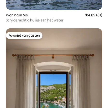
Woning in Vis
Gemiddelde be
4,89 (81)
Schilderachtig huisje aan het water
Favoriet van gasten
Favoriet van gasten