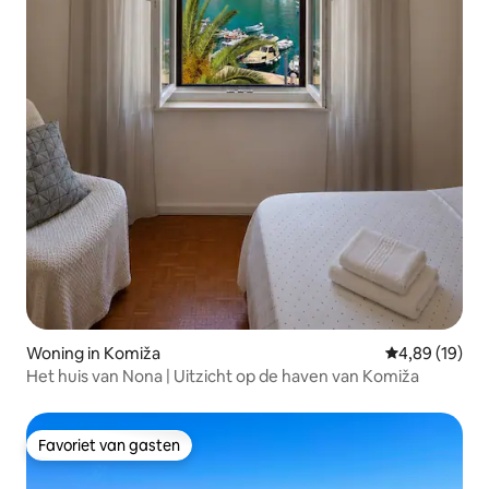
Woning in Komiža
Gemiddelde be
4,89 (19)
Het huis van Nona | Uitzicht op de haven van Komiža
Favoriet van gasten
Favoriet van gasten