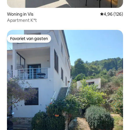
Woning in Vis
Gemiddelde beo
4,96 (126)
Apartment K*t
Favoriet van gasten
Favoriet van gasten