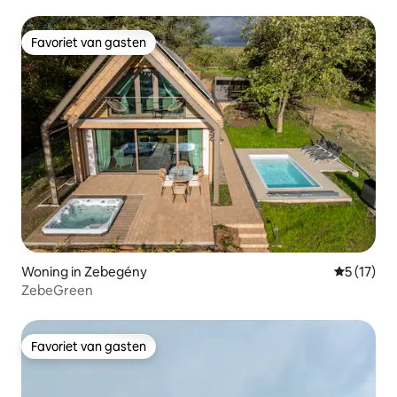
Favoriet van gasten
Favoriet van gasten
Woning in Zebegény
Gemiddeld
5 (17)
ZebeGreen
Favoriet van gasten
Favoriet van gasten