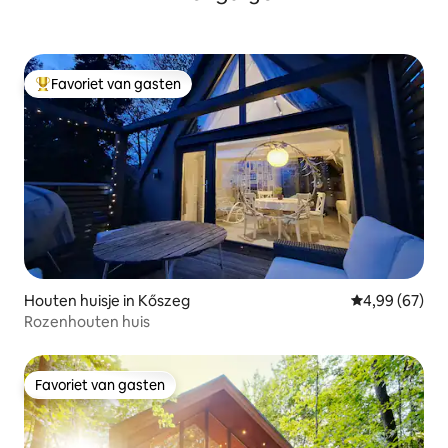
Favoriet van gasten
Topfavoriet van gasten
Houten huisje in Kőszeg
Gemiddelde be
4,99 (67)
Rozenhouten huis
Favoriet van gasten
Favoriet van gasten