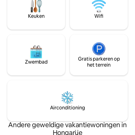
de overkant van de weg loopt de
Rondleiding door
gereguleerde Donau-arm. De lokale
Wijnproeverij of
toeristenbelasting moet apart worden
bekijken? Misschi
Keuken
Wifi
betaald, het tarief is 300
Jij hebt de keuze!
HUF/persoon/nacht.
Gratis parkeren op
Zwembad
het terrein
Airconditioning
Andere geweldige vakantiewoningen in
Hongarije