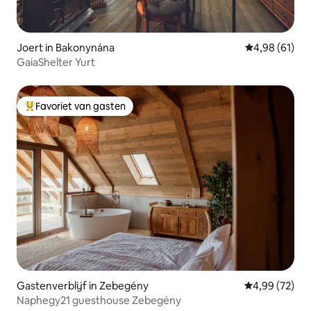
Joert in Bakonynána
Gemiddelde be
4,98 (61)
GaiaShelter Yurt
Favoriet van gasten
Topfavoriet van gasten
Gastenverblijf in Zebegény
Gemiddelde be
4,99 (72)
Naphegy21 guesthouse Zebegény