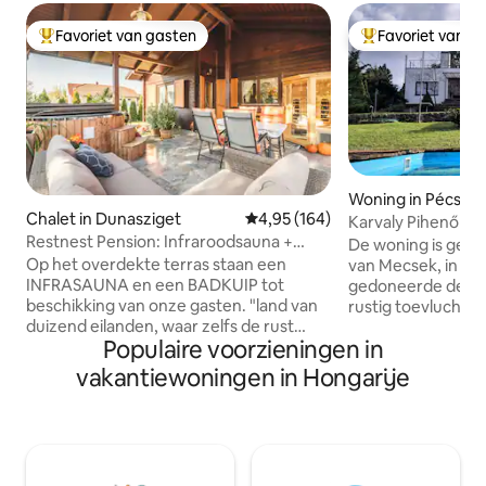
Favoriet van gasten
Favoriet van g
Topfavoriet van gasten
Topfavoriet van 
Woning in Pécs
Chalet in Dunasziget
Gemiddelde beoordeling van 4,9
4,95 (164)
Karvaly Pihenő - p
Restnest Pension: Infraroodsauna +
De woning is gele
kuipbad
Op het overdekte terras staan een
van Mecsek, in het
INFRASAUNA en een BADKUIP tot
gedoneerde deel v
beschikking van onze gasten. "land van
rustig toevluchts
duizend eilanden, waar zelfs de rust
Een echte rust wa
Populaire voorzieningen in
komt om te ontspannen" Wij zijn een
ruimtes en een pr
ideale keuze voor zowel passieve als
het huis. Dicht bi
vakantiewoningen in Hongarije
actieve recreatie. Het huis met
toch ver genoeg 
airconditioning is goed gelegen, er zijn
een rustige plek.
geen directe buren, de bestaande zijn
nederzettingen h
op voldoende afstand. Ons vakantiehuis
mogelijkheden voo
ligt niet direct aan het water, maar aan
hoe je je tijd zou