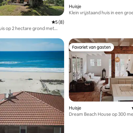
Huisje
Klein vrijstaand huis in een gr
omgeving
g van 4,91 op 5, 11 recensies
Gemiddelde beoordeling van 5 op 5, 8 r
5 (8)
is op 2 hectare grond met
Favoriet van gasten
Favoriet van gasten
g van 4,82 op 5, 34 recensies
Huisje
Dream Beach House op 300 me
de oceaan