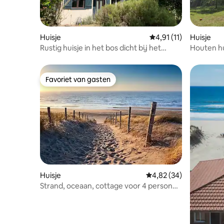
Huisje
Gemiddelde beoordelin
4,91 (11)
Huisje
Rustig huisje in het bos dicht bij het
Houten hu
strand
vijvers
Favoriet van gasten
Favoriet van gasten
Huisje
Gemiddelde beoordelin
4,82 (34)
Strand, oceaan, cottage voor 4 personen
met zwembad