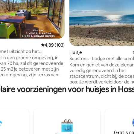
Gemiddelde beoordeling van 4,89 op 5, 103 r
4,89 (103)
g van 4,93 op 5, 55 recensies
met uitzicht op het
Huisje
erpark*Natuur*2 fietsen
 in een groene omgeving, in
Soustons - Lodge met alle comf
van 70 ha, zal dit gerenoveerde
bij de oceaan
Kom en geniet van deze elegan
n 25 m2 je betoveren met zijn
volledig gerenoveerd in het
n omgeving, zijn terras van 27
stadscentrum, dicht bij de oce
itzicht op het meer, tussen de
bos. Je wordt verleid door de nette
wee fietsen voor volwassenen,
laire voorzieningen voor huisjes in Hos
inrichting, de verschillende rui
handdoeken, schoonmaak,
zijn ontworpen voor jouw com
begrepen . De Village sous
prachtige diensten en de tuin u
is een vakantiedorp met veel
zicht. Het biedt één slaapkamer
ten: zwembaden, tennisbanen,
geschikt voor maximaal twee 
peeltuin, fitnessruimte,
Aan de achterkant van onze tui
er, bars, restaurant,
rust en perfecte privacy. In de
kt en seizoensgebonden
handelaars te voet. Beddengo
nment.
Gratis p
handdoeken zijn aanwezig, eve