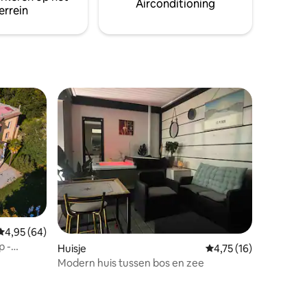
Airconditioning
errein
Gemiddelde beoordeling van 4,95 op 5, 64 recensies
4,95 (64)
p -
ecensies
Huisje
Gemiddelde beoordeli
4,75 (16)
Modern huis tussen bos en zee