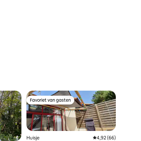
Favoriet van gasten
Favoriet van gasten
Huisje
Gemiddelde beoordelin
4,92 (66)