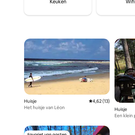
Keuken
Wifi
Huisje
Gemiddelde beoordelin
4,62 (13)
Het huisje van Léon
Huisje
Een klein
een overd
Favoriet van gasten