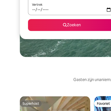
Vertrek
Zoeken
Gasten zijn unaniem:
Superhost
Favoriet
Superhost
Favoriet