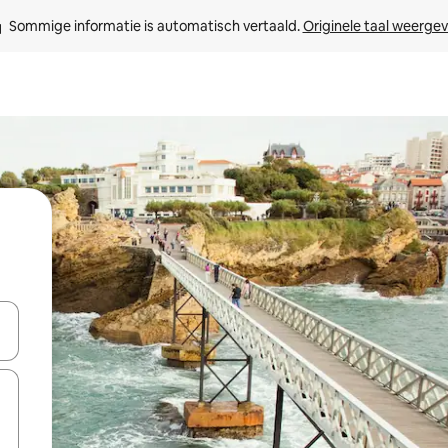
Sommige informatie is automatisch vertaald. 
Originele taal weerge
een keuze met je de pijltjestoetsen omhoog en omlaag, óf door te tikk