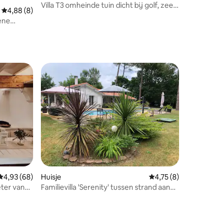
Villa T3 omheinde tuin dicht bij golf, zee
Gemiddelde beoordeling van 4,88 op 5, 8 recensies
4,88 (8)
en meren
oene
ecensies
Gemiddelde beoordeling van 4,93 op 5, 68 recensies
4,93 (68)
Huisje
Gemiddelde beoordel
4,75 (8)
ter van
Familievilla 'Serenity' tussen strand aan
het meer en golf