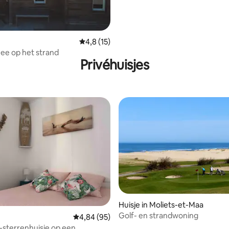
Gemiddelde beoordeling van 4,8 op 5, 15 r
4,8 (15)
zee op het strand
Privéhuisjes
Huisje in Moliets-et-Maa
Golf- en strandwoning
Gemiddelde beoordeling van 4,84 op 5, 95 r
4,84 (95)
g van 4,99 op 5, 83 recensies
2-sterrenhuisje op een