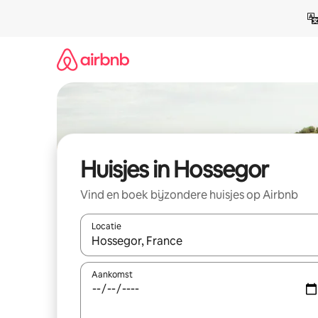
Ga
direct
naar
inhoud
Huisjes in Hossegor
Vind en boek bijzondere huisjes op Airbnb
Locatie
Wanneer er resultaten beschikbaar zijn, maak je 
Aankomst