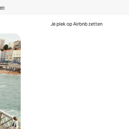
ven
Je plek op Airbnb zetten
en of swipen.