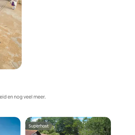
eid en nog veel meer.
Huisje
Superhost
Favor
Superhost
Topfavo
Prachtige