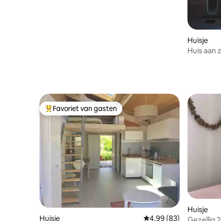
Huisje
Huis aan 
Favoriet van gasten
Topfavoriet van gasten
Huisje
Huisje
Gemiddelde beoordelin
4,99 (83)
Gezellig 