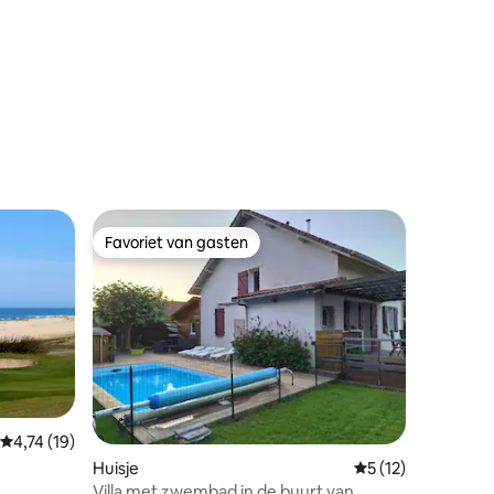
ecensies
Favoriet van gasten
Favoriet van gasten
Gemiddelde beoordeling van 4,74 op 5, 19 recensies
4,74 (19)
ecensies
Huisje
Gemiddelde beoord
5 (12)
Villa met zwembad in de buurt van