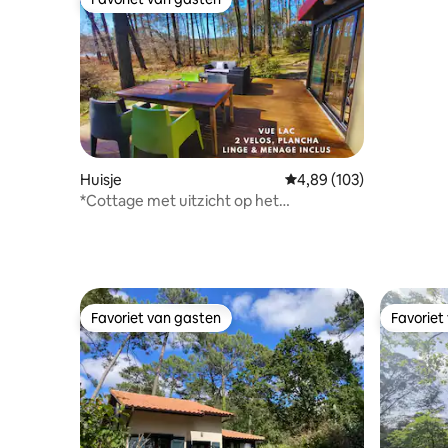
Favoriet van gasten
Huisje
Gemiddelde beoordeling
4,89 (103)
*Cottage met uitzicht op het
meer*Waterpark*Natuur*2 fietsen
Favoriet van gasten
Favoriet
Favoriet van gasten
Favoriet