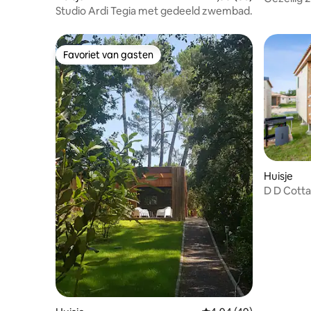
Studio Ardi Tegia met gedeeld zwembad.
steenworp
bos en de
Favoriet van gasten
Favoriet van gasten
Huisje
D D Cotta