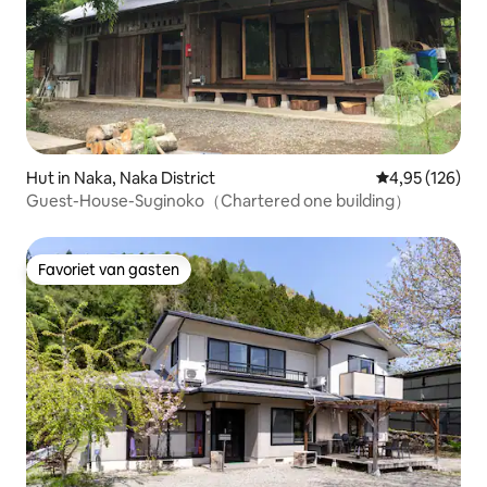
Hut in Naka, Naka District
Gemiddelde beo
4,95 (126)
Guest-House-Suginoko（Chartered one building）
Favoriet van gasten
Favoriet van gasten