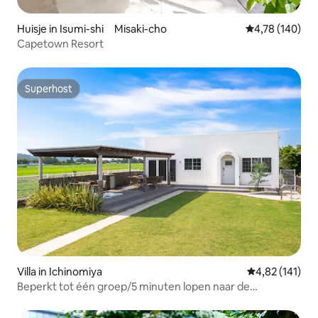
Huisje in Isumi-shi Misaki-cho
Gemiddelde beo
4,78 (140)
Capetown Resort
Superhost
Superhost
Villa in Ichinomiya
Gemiddelde beo
4,82 (141)
Beperkt tot één groep/5 minuten lopen naar de
zee/barbecue op het open terras/Huisdieren toegestaan