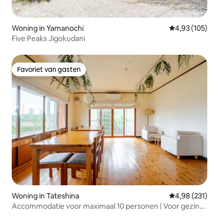
Woning in Yamanochi
Gemiddelde beo
4,93 (105)
Five Peaks Jigokudani
Favoriet van gasten
Favoriet van gasten
Woning in Tateshina
Gemiddelde beo
4,98 (231)
Accommodatie voor maximaal 10 personen | Voor gezins-
en groepsreizen | Tateshina Akariya