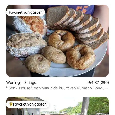
station Hakuba, gunstige locatie en niet-oppervlakkig
Favoriet van gasten
Favoriet van gasten
Woning in Shingu
Gemiddelde beo
4,87 (290)
"Genki House", een huis in de buurt van Kumano Hongu-
Taisha
Favoriet van gasten
Topfavoriet van gasten