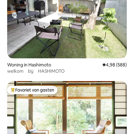
Woning in Hashimoto
Gemiddelde beo
4,98 (588)
welkom bij HASHIMOTO
Favoriet van gasten
Topfavoriet van gasten