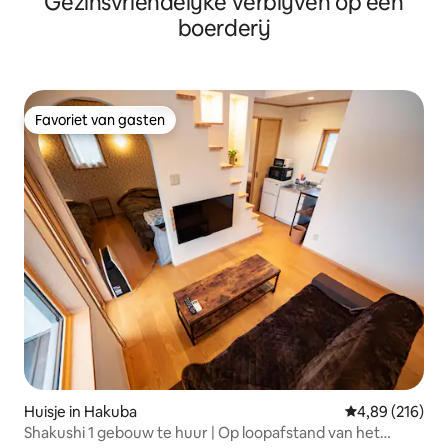
Gezinsvriendelijke verblijven op een
grootgebracht.Het is ook aan te raden
boerderij
voor wandelingen in de nabijgelegen
rustige vijver en binnenste steegjes van
het dorp. Geniet van je tijd op Setouchi
Island.
Favoriet van gasten
Favoriet van gasten
Huisje in Hakuba
Gemiddelde beo
4,89 (216)
Shakushi 1 gebouw te huur | Op loopafstand van het