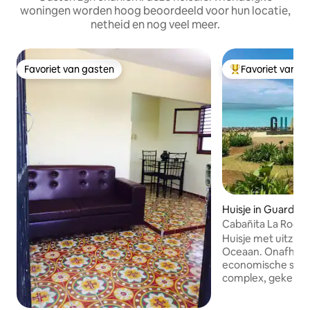
woningen worden hoog beoordeeld voor hun locatie,
netheid en nog veel meer.
Favoriet van gasten
Favoriet van g
Favoriet van gasten
Topfavoriet van 
Huisje in Guardala
Cabañita La Roca 
Guardalavaca!
Huisje met uitzich
Oceaan. Onafhanke
economische situa
complex, gekenme
schaarste aan voe
aankoop in alle geb