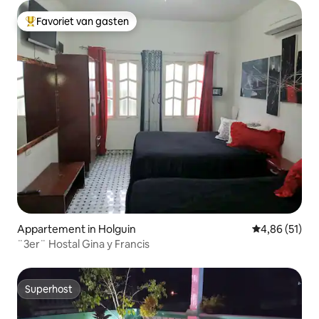
Favoriet van gasten
Topfavoriet van gasten
Appartement in Holguin
Gemiddelde be
4,86 (51)
¨3er¨ Hostal Gina y Francis
Superhost
Superhost