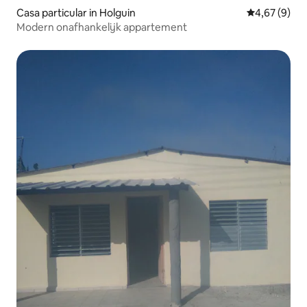
Casa particular in Holguin
Gemiddelde b
4,67 (9)
Modern onafhankelijk appartement