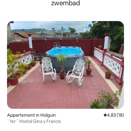
zwembad
Appartement in Holguin
Gemiddelde be
4,83 (18)
¨1er¨ Hostal Gina y Francis