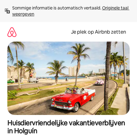
Ga
Sommige informatie is automatisch vertaald. 
Originele taal 
direct
weergeven
naar
inhoud
Je plek op Airbnb zetten
Huisdiervriendelijke vakantieverblijven
in Holguín