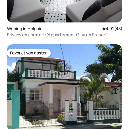
Woning in Holguin
Gemiddelde b
4,91 (43)
Privacy en comfort: 'Appartement Gina en Francis'
Favoriet van gasten
Favoriet van gasten