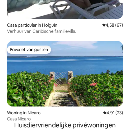
Casa particular in Holguin
Gemiddelde be
4,58 (67)
Verhuur van Caribische familievilla.
Favoriet van gasten
Favoriet van gasten
Woning in Nicaro
Gemiddelde be
4,91 (23)
Casa Nicaro
Huisdiervriendelijke privéwoningen