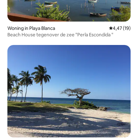
Woning in Playa Blanca
Gemiddelde be
4,47 (19)
Beach House tegenover de zee "Perla Escondida "