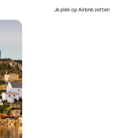
Je plek op Airbnb zetten
en of swipen.