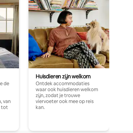
Huisdieren zijn welkom
e de
Ontdek accommodaties
waar ook huisdieren welkom
zijn, zodat je trouwe
, van
viervoeter ook mee op reis
 tot
kan.