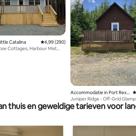
ling van 5 op 5, 27 recensies
ittle Catalina
Gemiddelde beoordeling van 4,99 op 5, 290 r
4,99 (290)
ose Cottages, Harbour Mist
Accommodatie in Port Rext
G
on
Juniper Ridge - Off-Grid Glamp
n thuis en geweldige tarieven voor lan