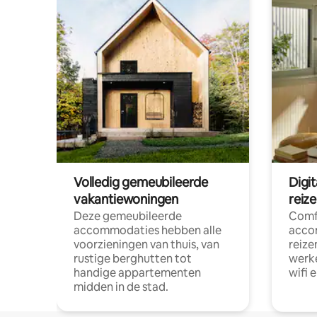
Volledig gemeubileerde
Digi
vakantiewoningen
reiz
Deze gemeubileerde
Comf
accommodaties hebben alle
acco
voorzieningen van thuis, van
reize
rustige berghutten tot
werke
handige appartementen
wifi 
midden in de stad.