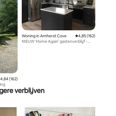
ecensies
Woning in Amherst Cove
Gemiddelde beoordeling
4,85 (162)
NIEUW 'Home Again' gastenverblijf -
Bonavista Peninsula
emiddelde beoordeling van 4,84 op 5, 162 recensies
4,84 (162)
ing
gere verblijven