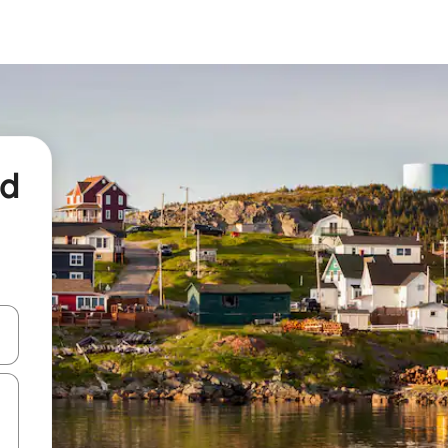
nd
een keuze met je de pijltjestoetsen omhoog en omlaag, óf door te tikk