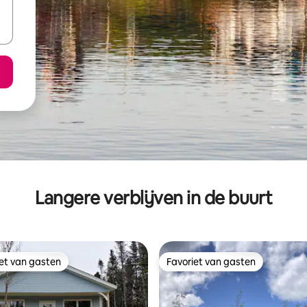
Langere verblijven in de buurt
iet van gasten
Favoriet van gasten
iet van gasten
Favoriet van gasten