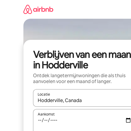
Ga
direct
naar
inhoud
Verblijven van een maa
in Hodderville
Ontdek langetermijnwoningen die als thuis
aanvoelen voor een maand of langer.
Locatie
Wanneer er resultaten beschikbaar zijn, maak je 
Aankomst