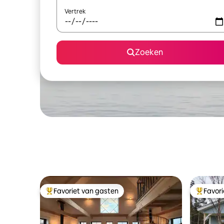
Vertrek
Zoeken
Favoriet van gasten
Favor
Topfavoriet van gasten
Topfavor