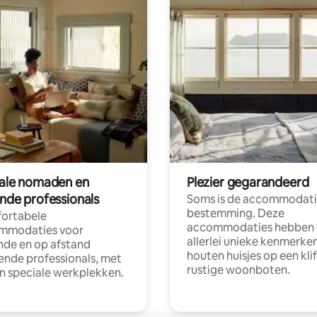
tale nomaden en
Plezier gegarandeerd
ende professionals
Soms is de accommodati
bestemming. Deze
ortabele
accommodaties hebben
mmodaties voor
allerlei unieke kenmerken
nde en op afstand
houten huisjes op een klif
nde professionals, met
rustige woonboten.
en speciale werkplekken.