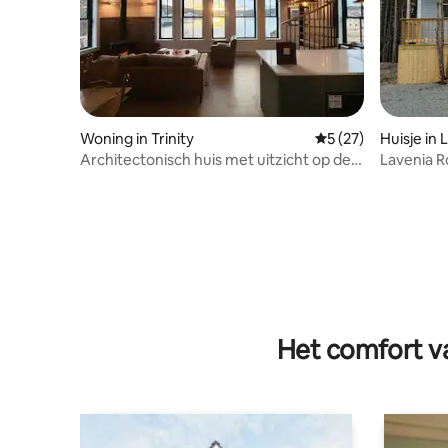
Woning in Trinity
Gemiddelde beoorde
5 (27)
Huisje in L
Architectonisch huis met uitzicht op de
Lavenia R
oceaan in het historische Trinity
Cottage!
Het comfort va