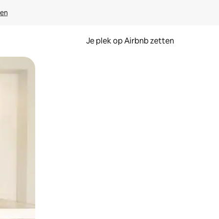
ven
Je plek op Airbnb zetten
en of swipen.