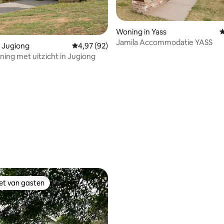
Woning in Yass
G
Jamila Accommodatie YASS
 Jugiong
Gemiddelde beoordeling van 4,97 op 5, 92 r
4,97 (92)
ing met uitzicht in Jugiong
 van 4,93 op 5, 224 recensies
iet van gasten
iet van gasten