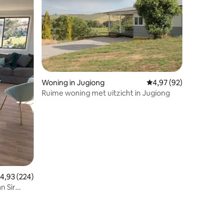
Woning in Jugiong
Gemiddelde beoordelin
4,97 (92)
ecensies
Ruime woning met uitzicht in Jugiong
emiddelde beoordeling van 4,93 op 5, 224 recensies
4,93 (224)
n Sir