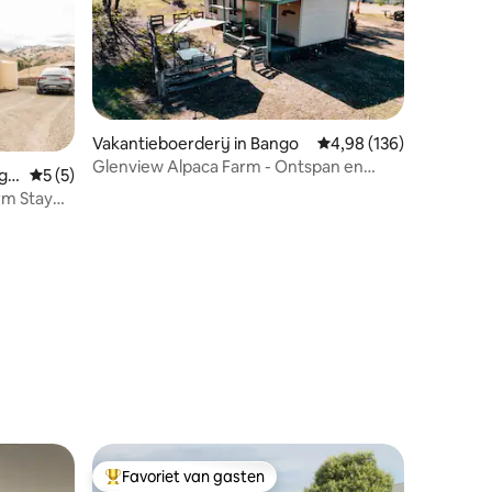
Vakantieboerderij in Bango
Gemiddelde beoordeling
4,98 (136)
Glenview Alpaca Farm - Ontspan en
ecensies
gr
Gemiddelde beoordeling van 5 op 5, 5 recensies
5 (5)
geniet van onze boerderij
rm Stay
Favoriet van gasten
Topfavoriet van gasten