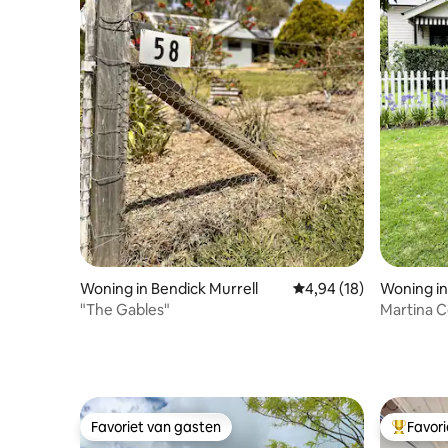
Woning in Bendick Murrell
Gemiddelde beoordelin
4,94 (18)
Woning i
"The Gables"
Martina 
Favoriet van gasten
Favor
Favoriet van gasten
Topfavor