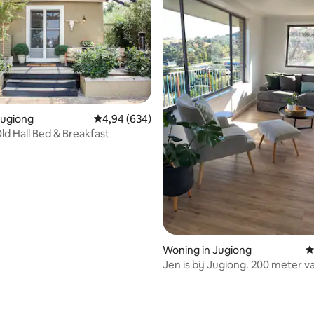
 Jugiong
Gemiddelde beoordeling van 4,94 op 5, 634 r
4,94 (634)
ld Hall Bed & Breakfast
Woning in Jugiong
G
Jen is bij Jugiong. 200 meter va
George 3 bed home.