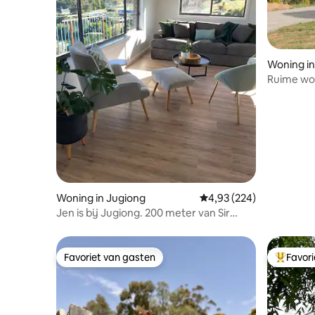
Woning in
Ruime won
Woning in Jugiong
Gemiddelde beoordeling
4,93 (224)
Jen is bij Jugiong. 200 meter van Sir
George 3 bed home.
Favoriet van gasten
Favor
Favoriet van gasten
Topfavor