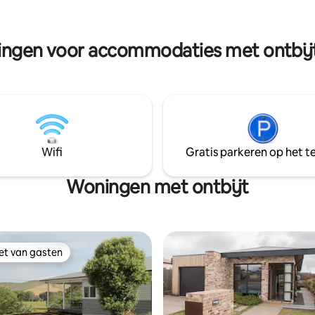
n Murringo Village. Het is
Houd er rekening mee dat we 
 van onze 300 hectare grote
huisdiervriendelijke accommod
 waar we dikke lammeren en
ingen voor accommodaties met ontbijt 
chapen grootbrengen voor
Wifi
Gratis parkeren op het te
Woningen met ontbijt
iet van gasten
iet van gasten