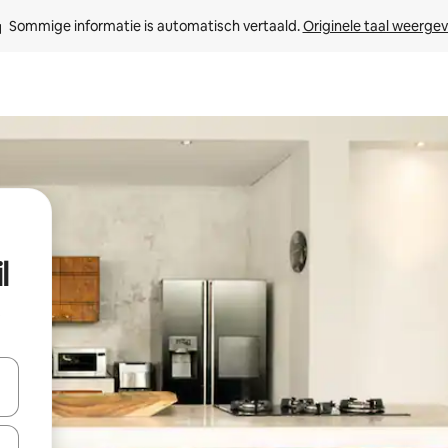
Sommige informatie is automatisch vertaald. 
Originele taal weerge
l
t
een keuze met je de pijltjestoetsen omhoog en omlaag, óf door te tikk