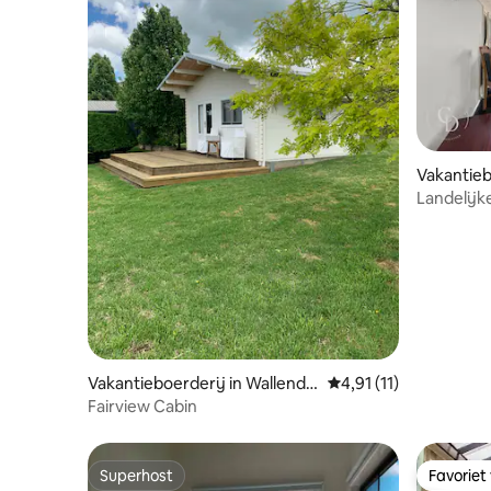
Vakantieb
Landelijk
kazerne
Vakantieboerderij in Wallendb
Gemiddelde beoordelin
4,91 (11)
een
Fairview Cabin
Superhost
Favoriet
Superhost
Favoriet