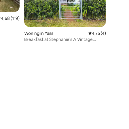
emiddelde beoordeling van 4,68 op 5, 119 recensies
4,68 (119)
ecensies
Woning in Yass
Gemiddelde beoordel
4,75 (4)
Breakfast at Stephanie's A Vintage
Cottage