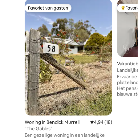
Favoriet van gasten
Favor
Favoriet van gasten
Topfavor
Vakantieb
Landelijk
kazerne
Ervaar de
plattelan
Het pensi
blauwe s
oorspronke
en is onl
in landeli
voorzienin
Woning in Bendick Murrell
Gemiddelde beoordelin
4,94 (18)
en voorzi
"The Gables"
jouw comf
Een gezellige woning in een landelijke
Murringo 