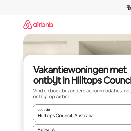
Ga
direct
naar
inhoud
Vakantiewoningen met
ontbijt in Hilltops Counci
Vind en boek bijzondere accommodaties me
ontbijt op Airbnb
Locatie
Wanneer er resultaten beschikbaar zijn, maak je 
Aankomst