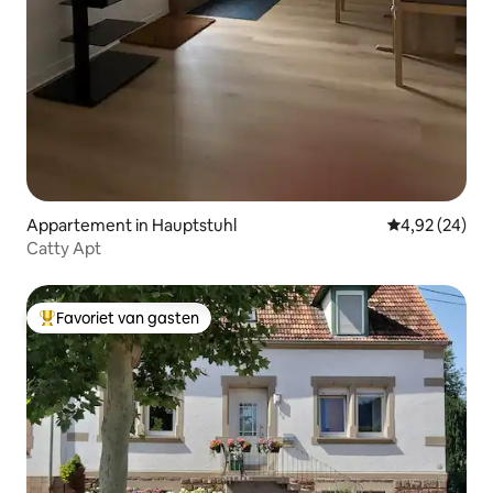
Appartement in Hauptstuhl
Gemiddelde be
4,92 (24)
Catty Apt
Favoriet van gasten
Topfavoriet van gasten