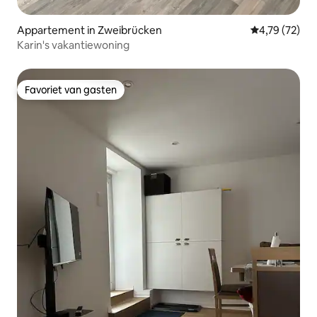
Appartement in Zweibrücken
Gemiddelde be
4,79 (72)
Karin's vakantiewoning
Favoriet van gasten
Favoriet van gasten