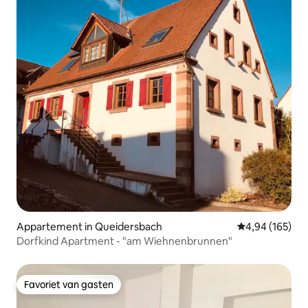
Appartement in Queidersbach
Gemiddelde beo
4,94 (165)
Dorfkind Apartment - "am Wiehnenbrunnen"
Favoriet van gasten
Favoriet van gasten