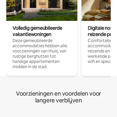
Volledig gemeubileerde
Digitale nom
vakantiewoningen
reizende prof
Deze gemeubileerde
Comfortabele
accommodaties hebben alle
accommodatie
voorzieningen van thuis, van
reizende en op
rustige berghutten tot
werkende profe
handige appartementen
wifi en special
midden in de stad.
Voorzieningen en voordelen voor
langere verblijven