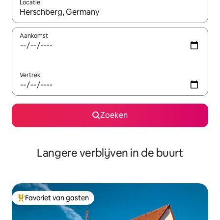
Locatie
Wanneer er resultaten beschikbaar zijn, maak je een keuze met 
Aankomst
Vertrek
Zoeken
Langere verblijven in de buurt
Favoriet van gasten
Topfavoriet van gasten