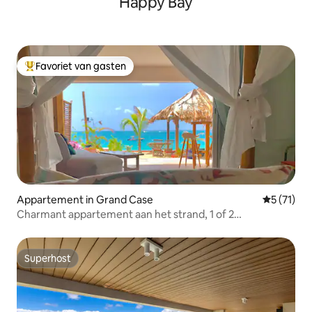
Happy Bay
Favoriet van gasten
Topfavoriet van gasten
Appartement in Grand Case
Gemiddeld
5 (71)
Charmant appartement aan het strand, 1 of 2
slaapkamers
Superhost
Superhost