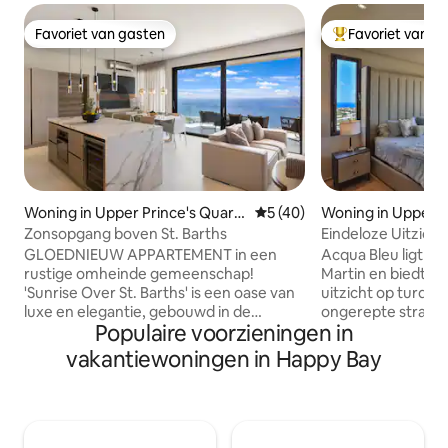
Favoriet van gasten
Favoriet van g
Favoriet van gasten
Topfavoriet van 
Woning in Upper Prince's Quart
Gemiddelde beoordeling van
5 (40)
Woning in Upper P
er
uarter
Zonsopgang boven St. Barths
Eindeloze Uitzich
GLOEDNIEUW APPARTEMENT in een
Acqua Bleu ligt in 
rustige omheinde gemeenschap!
Martin en biedt
'Sunrise Over St. Barths' is een oase van
uitzicht op turqu
luxe en elegantie, gebouwd in de
ongerepte strande
Populaire voorzieningen in
heuvels met uitzicht op de Atlantische
toegang tot een a
Oceaan en St Barth. Geniet elke
plekken op het eil
vakantiewoningen in Happy Bay
ochtend van de zonsopgang in deze
eindeloos plezier 
moderne accommodatie bestaande uit
toegang tot versc
2 grote slaapkamers met 2 badkamers,
voorzieningen, wa
een woonkamer met volledig uitgeruste
uitgeruste keuken
keuken, een buitenterras en een
een verfrissend 