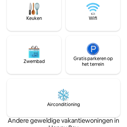
wasruimte. Elke slaapkamer en de
meer! Acqua Bleu 
woonkamer hebben een onbelemmerd
kingsize slaapkame
panoramisch uitzicht op de oceaan. Een
een privébadkamer
Keuken
Wifi
adembenemend overloopzwembad en
genieten van een
een zonneterras kijken uit op de
vakantie!
oceaan.
Gratis parkeren op
Zwembad
het terrein
Airconditioning
Andere geweldige vakantiewoningen in