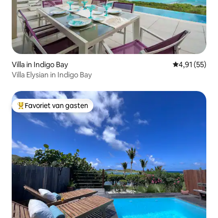
Villa in Indigo Bay
Gemiddelde be
4,91 (55)
Villa Elysian in Indigo Bay
Favoriet van gasten
Topfavoriet van gasten