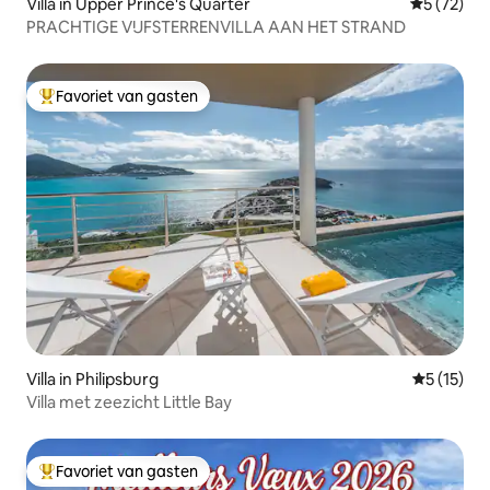
Villa in Upper Prince's Quarter
Gemiddelde
5 (72)
PRACHTIGE VIJFSTERRENVILLA AAN HET STRAND
Favoriet van gasten
Topfavoriet van gasten
Villa in Philipsburg
Gemiddeld
5 (15)
Villa met zeezicht Little Bay
Favoriet van gasten
Topfavoriet van gasten