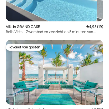
Villa in GRAND CASE
Gemiddelde be
4,95 (19)
Bella Vista – Zwembad en zeezicht op 5 minuten van
Grand Case
Favoriet van gasten
Favoriet van gasten