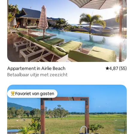
Appartement in Airlie Beach
Gemiddelde be
4,87 (55)
Betaalbaar uitje met zeezicht
Favoriet van gasten
Topfavoriet van gasten