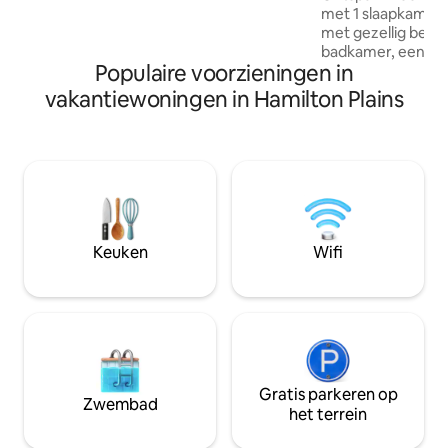
Vogels, briesjes, boomgietjes, rotstuinen
met 1 slaapkamer. H
en wilde dieren. Suite gelegen aan de
met gezellig bed
noordkant van het huis, sommige
badkamer, een ki
dagelijkse geluiden kunnen worden
Populaire voorzieningen in
loungeruimte. De 
gehoord. Respecteer je privacy.
een groot terras v
vakantiewoningen in Hamilton Plains
landschapstuinen 
regenwoud. BBQ in
buitenomgeving o
nabijgelegen resta
aan het strand. Gr
parkeerplaats voo
aanhangwagens en
ruimte van 65 m2 
Keuken
Wifi
fauteuils, salontafe
koffiezetapparaat,
Gratis parkeren op
Zwembad
het terrein