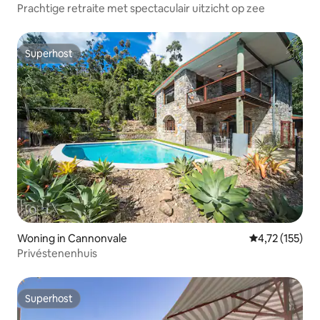
Prachtige retraite met spectaculair uitzicht op zee
Superhost
Superhost
Woning in Cannonvale
Gemiddelde be
4,72 (155)
Privéstenenhuis
Superhost
Superhost