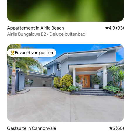
Appartement in Airlie Beach
Gemiddelde b
4,9 (93)
Airlie Bungalows B2 - Deluxe buitenbad
Favoriet van gasten
Topfavoriet van gasten
Gastsuite in Cannonvale
Gemiddelde
5 (60)