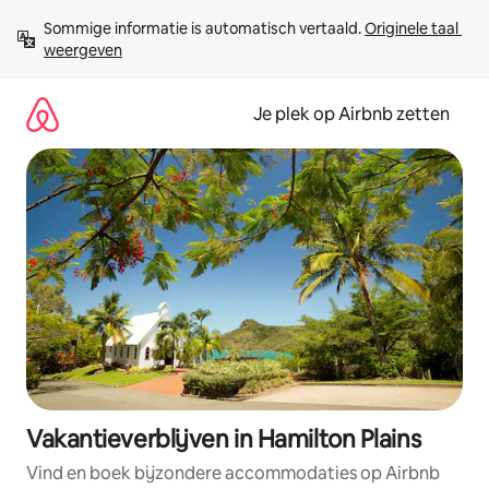
Ga
Sommige informatie is automatisch vertaald. 
Originele taal 
direct
weergeven
naar
inhoud
Je plek op Airbnb zetten
Vakantieverblijven in Hamilton Plains
Vind en boek bijzondere accommodaties op Airbnb