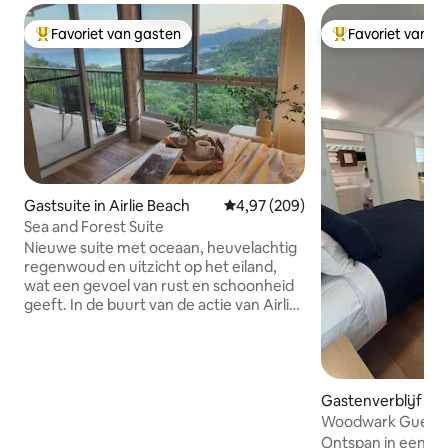
Favoriet van gasten
Favoriet van g
Topfavoriet van gasten
Topfavoriet van 
Gastsuite in Airlie Beach
Gemiddelde beoordeling van 4,9
4,97 (209)
Sea and Forest Suite
Nieuwe suite met oceaan, heuvelachtig
regenwoud en uitzicht op het eiland,
wat een gevoel van rust en schoonheid
geeft. In de buurt van de actie van Airlie
's restaurants en winkels, maar toch
weggestopt genoeg om een zeer
ontspannende ervaring te zijn Eigen
ingang, balkon, tuinlanding, badkamer
en kitchenette. 4 minuten rijden of 15
Gastenverblijf in
minuten bergafwaarts lopen naar de
Woodwark Guest
hoofdstraat en openbaar vervoer.
Ontspan in een sti