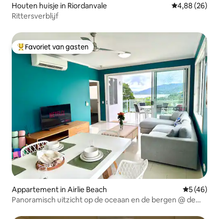
Houten huisje in Riordanvale
Gemiddelde be
4,88 (26)
Rittersverblijf
Favoriet van gasten
Topfavoriet van gasten
Appartement in Airlie Beach
Gemiddelde
5 (46)
Panoramisch uitzicht op de oceaan en de bergen @ de
Whitsundays