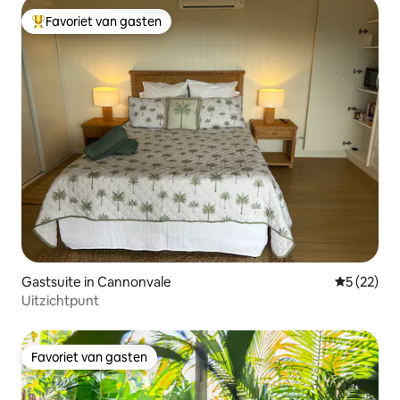
Favoriet van gasten
Topfavoriet van gasten
Gastsuite in Cannonvale
Gemiddelde
5 (22)
Uitzichtpunt
Favoriet van gasten
Favoriet van gasten