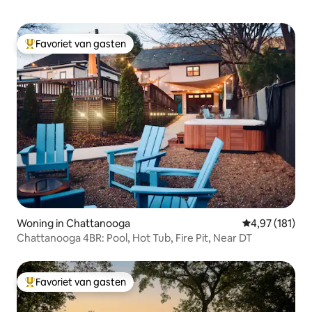
Favoriet van gasten
Topfavoriet van gasten
Woning in Chattanooga
Gemiddelde beo
4,97 (181)
Chattanooga 4BR: Pool, Hot Tub, Fire Pit, Near DT
Favoriet van gasten
Topfavoriet van gasten