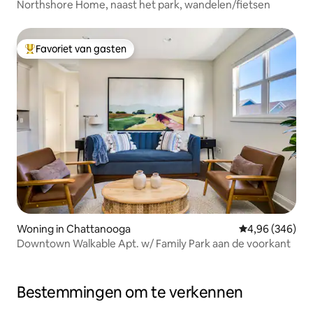
Northshore Home, naast het park, wandelen/fietsen
Favoriet van gasten
Topfavoriet van gasten
Woning in Chattanooga
Gemiddelde beo
4,96 (346)
Downtown Walkable Apt. w/ Family Park aan de voorkant
Bestemmingen om te verkennen