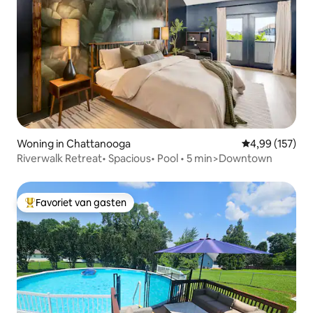
Woning in Chattanooga
Gemiddelde beo
4,99 (157)
Riverwalk Retreat• Spacious• Pool • 5 min>Downtown
Favoriet van gasten
Topfavoriet van gasten