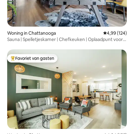
Woning in Chattanooga
Gemiddelde beo
4,99 (124)
Sauna | Spelletjeskamer | Chefkeuken | Oplaadpunt voor
elektrische auto's
Favoriet van gasten
Topfavoriet van gasten