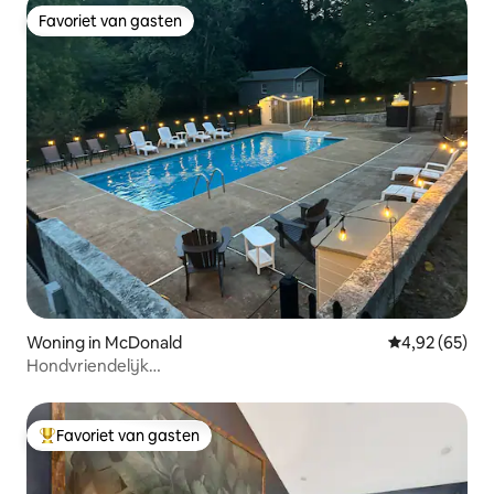
Favoriet van gasten
Favoriet van gasten
Woning in McDonald
Gemiddelde be
4,92 (65)
Hondvriendelijk
ChattanoogaCountryHome/Privézwembad/Vuurplaats
Favoriet van gasten
Topfavoriet van gasten