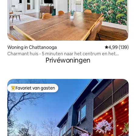
Woning in Chattanooga
Gemiddelde beo
4,99 (139)
Charmant huis - 5 minuten naar het centrum en het
Privéwoningen
aquarium
Favoriet van gasten
Topfavoriet van gasten