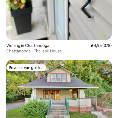
Woning in Chattanooga
Gemiddelde beo
4,95 (378)
Chattanooga - The Isbill House
Favoriet van gasten
Favoriet van gasten