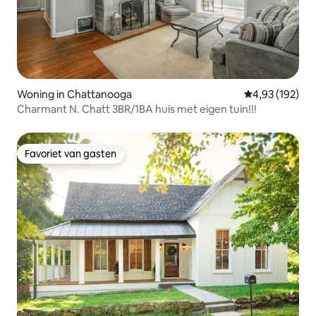
Woning in Chattanooga
Gemiddelde beo
4,93 (192)
Charmant N. Chatt 3BR/1BA huis met eigen tuin!!!
Favoriet van gasten
Favoriet van gasten