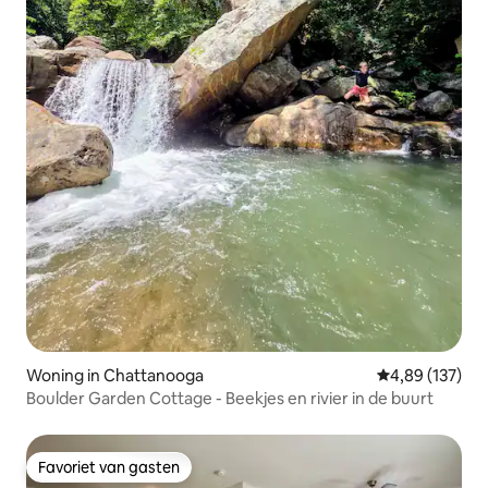
Woning in Chattanooga
Gemiddelde beo
4,89 (137)
Boulder Garden Cottage - Beekjes en rivier in de buurt
Favoriet van gasten
Favoriet van gasten