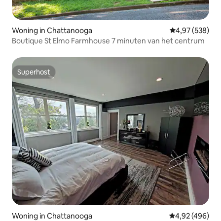
Woning in Chattanooga
Gemiddelde beo
4,97 (538)
Boutique St Elmo Farmhouse 7 minuten van het centrum
Superhost
Superhost
Woning in Chattanooga
Gemiddelde beo
4,92 (496)