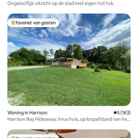
Ongelooflijk uitzicht op de stad met eigen hot tub
Favoriet van gasten
Topfavoriet van gasten
Woning in Harrison
Gemiddelde 
5 (163)
Harrison Bay Hideaway: knus huis, op loopafstand van het
meer