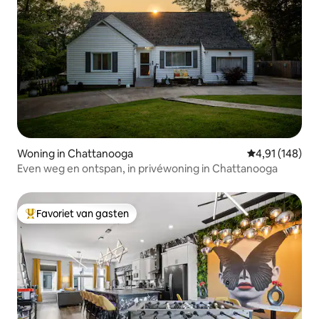
Woning in Chattanooga
Gemiddelde beo
4,91 (148)
Even weg en ontspan, in privéwoning in Chattanooga
Favoriet van gasten
Topfavoriet van gasten