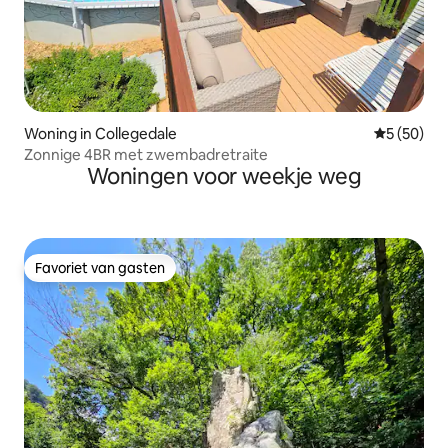
Woning in Collegedale
Gemiddelde
5 (50)
Zonnige 4BR met zwembadretraite
Woningen voor weekje weg
Favoriet van gasten
Favoriet van gasten