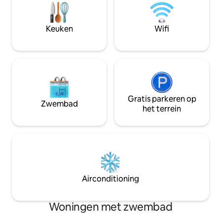
op de veranda, ge
gashaard + half bad BENEDEN:
bubbelbad onder d
queensize suite, queensize slaapkamer,
gewoon van de rus
stapelbedkamer, volledig bad,
Keuken
Wifi
houten huisje is 
wasruimte BUITEN: groot terras,
ontspannen.
zwembad, bubbelbad, tuin
Gratis parkeren op
Zwembad
het terrein
Airconditioning
Woningen met zwembad