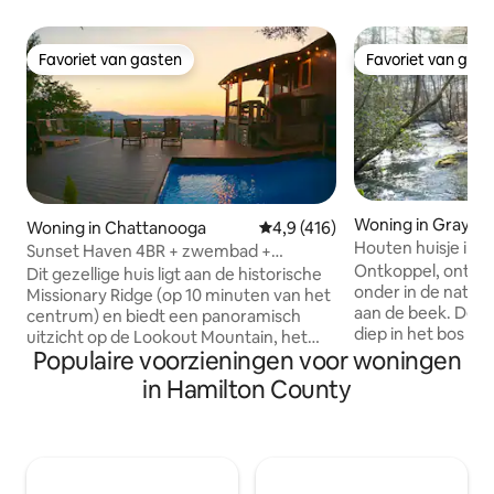
Favoriet van gasten
Favoriet van gas
Favoriet van gasten
Favoriet van gas
Woning in Graysvil
Woning in Chattanooga
Gemiddelde beoordeling van 4,
4,9 (416)
Houten huisje in 
Sunset Haven 4BR + zwembad +
Ontkoppel, ontspa
bubbelbad + open haard
Dit gezellige huis ligt aan de historische
onder in de natuur
Missionary Ridge (op 10 minuten van het
aan de beek. Deze r
centrum) en biedt een panoramisch
diep in het bos e
uitzicht op de Lookout Mountain, het
bomen en vogelgez
Populaire voorzieningen voor woningen
centrum van Chattanooga en de rivier
perfecte ontsnappi
de Tennessee. Dit ruime huis met 4
in Hamilton County
leven, maar toch 
slaapkamers @ 3300 m ² biedt een
van het centrum 
prachtig uitzicht vanuit elke kamer van
naar buiten en je 
het huis. BEGANE GROND: Master met
stroom van de be
volledig bad + afgeschermd in veranda,
afstand. Geniet 's
Woon + Eet + Keuken (open indeling),