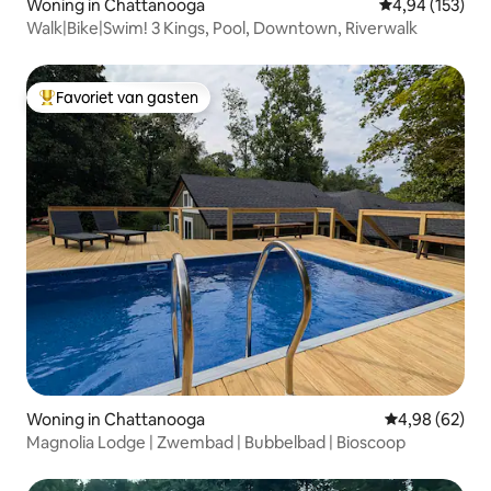
Woning in Chattanooga
Gemiddelde beo
4,94 (153)
Walk|Bike|Swim! 3 Kings, Pool, Downtown, Riverwalk
Favoriet van gasten
Topfavoriet van gasten
Woning in Chattanooga
Gemiddelde be
4,98 (62)
Magnolia Lodge | Zwembad | Bubbelbad | Bioscoop