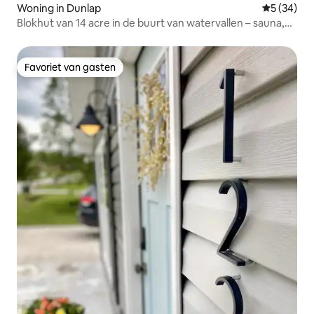
Woning in Dunlap
Gemiddelde
5 (34)
Blokhut van 14 acre in de buurt van watervallen – sauna,
wifi
Favoriet van gasten
Favoriet van gasten