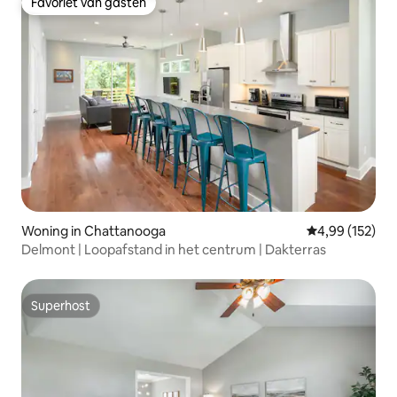
Favoriet van gasten
Favoriet van gasten
Woning in Chattanooga
Gemiddelde beo
4,99 (152)
Delmont | Loopafstand in het centrum | Dakterras
Superhost
Superhost