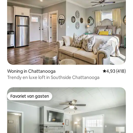
Woning in Chattanooga
Gemiddelde beo
4,93 (418)
Trendy en luxe loft in Southside Chattanooga
Favoriet van gasten
Favoriet van gasten