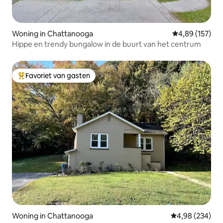
Woning in Chattanooga
Gemiddelde beo
4,89 (157)
Hippe en trendy bungalow in de buurt van het centrum
Favoriet van gasten
Topfavoriet van gasten
Woning in Chattanooga
Gemiddelde beo
4,98 (234)