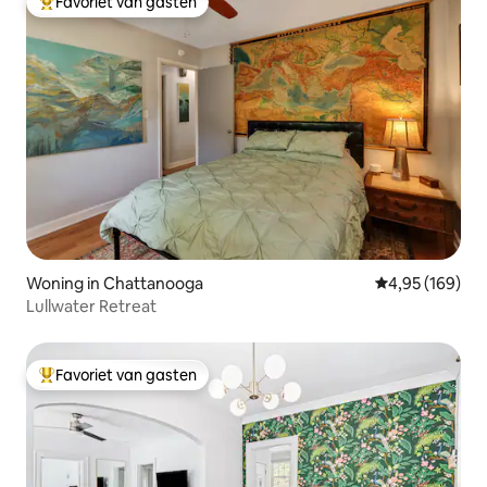
Favoriet van gasten
Topfavoriet van gasten
Woning in Chattanooga
Gemiddelde beo
4,95 (169)
Lullwater Retreat
Favoriet van gasten
Topfavoriet van gasten