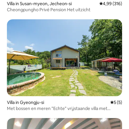
Villa in Susan-myeon, Jecheon-si
Gemiddelde beo
4,99 (316)
Cheongpungho Privé Pension Het uitzicht
Villa in Gyeongju-si
Gemiddeld
5 (5)
Met bossen en meren "Echte" vrijstaande villa met
zwembad Gyeongju Bon Lake Pension