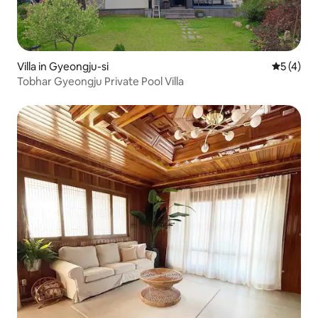
Villa in Gyeongju-si
Gemiddeld
5 (4)
Tobhar Gyeongju Private Pool Villa