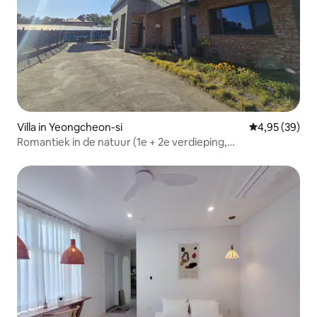
Villa in Yeongcheon-si
Gemiddelde be
4,95 (39)
Romantiek in de natuur (1e + 2e verdieping,
kinderen)/Groepsbijeenkomsten/Uitzicht op het
reservoir/Huis met tuin/