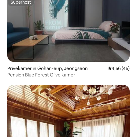
Superhost
Superhost
Privékamer in Gohan-eup, Jeongseon
Gemiddelde be
4,56 (45)
Pension Blue Forest Olive kamer