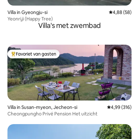
Villa in Gyeongju-si
Gemiddelde be
4,88 (58)
Yeonriji (Happy Tree)
Villa's met zwembad
Favoriet van gasten
Topfavoriet van gasten
Villa in Susan-myeon, Jecheon-si
Gemiddelde beo
4,99 (316)
Cheongpungho Privé Pension Het uitzicht