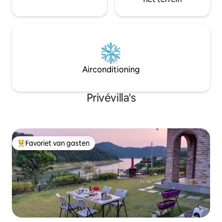
Vuurplaats beschikbaar (15.000
brandhout, Je kunt het alleen kopen in
het pension) 3. Geen honden
toegestaan ※ Een kleine hond (4 kg of
minder, 1 dier) slaapkamer Geen
toegang (woonkamer beschikbaar,
vergoeding in geval van schade aan
Airconditioning
bank, etc.) 4. Koken dat binnen vies ruikt
refrein (cheonggukjang, grillen van
vlees, enz.)
Privévilla's
Favoriet van gasten
Topfavoriet van gasten