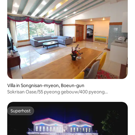
Villa in Songnisan-myeon, Boeun-gun
Sokrisan Oase/55 pyeong gebouw/400 pyeong
grond/vakantiehuis type/onafhankelijke
ruimte/tuinfeest/gezinsreis/evenement
Superhost
Superhost