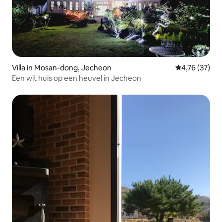
Villa in Mosan-dong, Jecheon
Gemiddelde be
4,76 (37)
Een wit huis op een heuvel in Jecheon