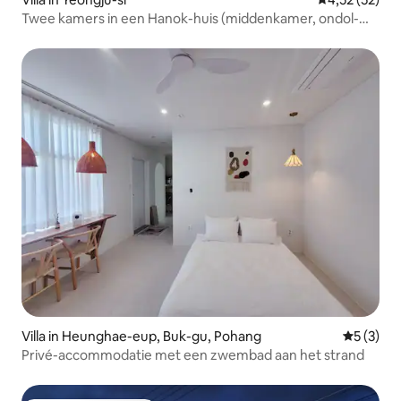
Twee kamers in een Hanok-huis (middenkamer, ondol-
zolderkamer, badkamer, keuken)
Villa in Heunghae-eup, Buk-gu, Pohang
Gemiddeld
5 (3)
Privé-accommodatie met een zwembad aan het strand