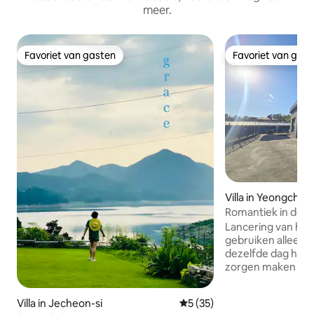
meer.
Favoriet van gasten
Favoriet van gas
Favoriet van gasten
Favoriet van gas
Villa in Yeongcheo
Romantiek in de na
verdieping,
Lancering van het
kinderen)/Groeps
gebruiken alleen 
op het reservoir/H
dezelfde dag hebb
zorgen maken over 
perfecte plek vo
om samen te komen!! Schone 
Villa in Jecheon-si
Gemiddelde beoordeling van
5 (35)
Mooi uitzicht. Hee