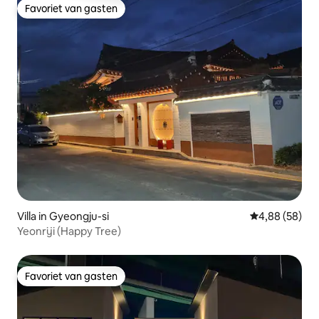
Favoriet van gasten
Favoriet van gasten
Villa in Gyeongju-si
Gemiddelde be
4,88 (58)
Yeonriji (Happy Tree)
Favoriet van gasten
Favoriet van gasten