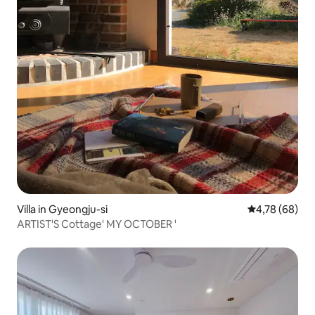
Villa in Gyeongju-si
Gemiddelde be
4,78 (68)
ARTIST'S Cottage' MY OCTOBER '