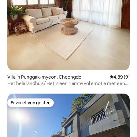
Villa in Punggak-myeon, Cheongdo
Gemiddelde b
4,89 (9)
Het hele landhuis/ Het is een ruimte vol emotie met een
vintage stijl, gebruikmakend van het gevoel van een oud
huis/ Geuloreonjip
Favoriet van gasten
Favoriet van gasten