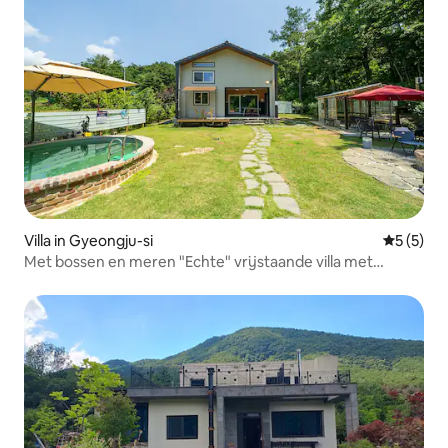
Villa in Gyeongju-si
Gemiddeld
5 (5)
Met bossen en meren "Echte" vrijstaande villa met
zwembad Gyeongju Bon Lake Pension