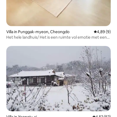
Villa in Punggak-myeon, Cheongdo
Gemiddelde b
4,89 (9)
Het hele landhuis/ Het is een ruimte vol emotie met een
vintage stijl, gebruikmakend van het gevoel van een oud
huis/ Geuloreonjip
Villa in Yeongju-si
Gemiddelde be
4,52 (52)