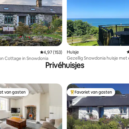
 van 4,98 op 5, 120 recensies
Huisje
G
Gemiddelde beoordeling van 4,97 op 5, 153 r
4,97 (153)
Gezellig Snowdonia huisje met
on Cottage in Snowdonia
Privéhuisjes
panoramisch zeezicht
iet van gasten
Favoriet van gasten
iet van gasten
Topfavoriet van gasten