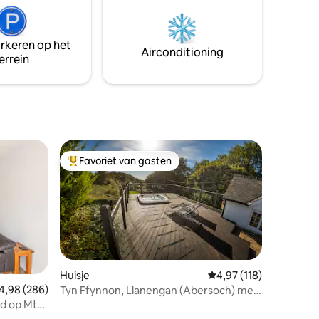
zoeken .
ngen
en boven
 betekent
arkeren op het
te hond is
Airconditioning
errein
en en
en bij
Favoriet van gasten
Topfavoriet van gasten
Huisje
Gemiddelde beoordelin
4,97 (118)
emiddelde beoordeling van 4,98 op 5, 286 recensies
4,98 (286)
Tyn Ffynnon, Llanengan (Abersoch) met
ecensies
bubbelbad
d op Mt