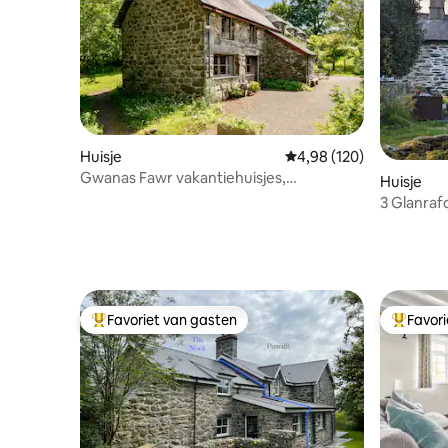
Huisje
Gemiddelde beoordeling
4,98 (120)
Gwanas Fawr vakantiehuisjes,
Huisje
Snowdonia, Ty Trol
3 Glanraf
Favoriet van gasten
Favor
Topfavoriet van gasten
Topfavor