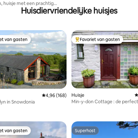
kust bij de Menai Straits
 huisje met een prachtig
Huisdiervriendelijke huisjes
en bubbelbad.
iet van gasten
Favoriet van gasten
iet van gasten
Topfavoriet van gasten
Huisje
G
Gemiddelde beoordeling van 4,96 op 5, 168 r
4,96 (168)
Min-y-don Cottage : de perfec
Tyddyn Iolyn in Snowdonia
 van 4,97 op 5, 339 recensies
uitvalsbasis
iet van gasten
Superhost
iet van gasten
Superhost