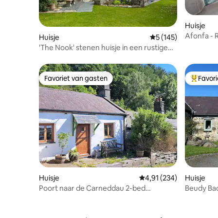
Huisje
Afonfa - 
Huisje
Gemiddelde beoordel
5 (145)
voor 6 p
'The Nook' stenen huisje in een rustige
omgeving
Favoriet van gasten
Favor
Favoriet van gasten
Topfavor
Huisje
Gemiddelde beoordeling
4,91 (234)
Huisje
Poort naar de Carneddau 2-bed
Beudy Bac
Quarryman's Cottage
Menai Str