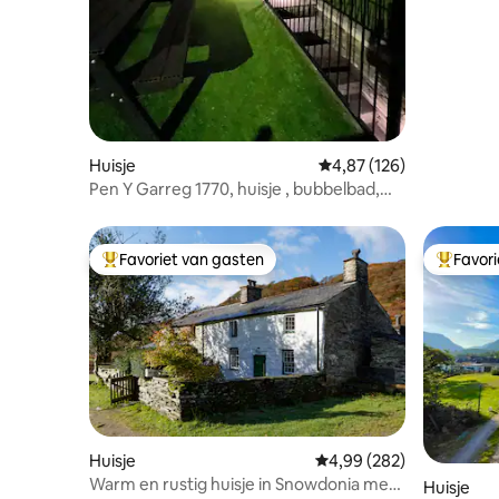
Huisje
Gemiddelde beoordeling
4,87 (126)
Pen Y Garreg 1770, huisje , bubbelbad,
north wales
Favoriet van gasten
Favor
Topfavoriet van gasten
Topfavor
Huisje
Gemiddelde beoordeling
4,99 (282)
Warm en rustig huisje in Snowdonia met
Huisje