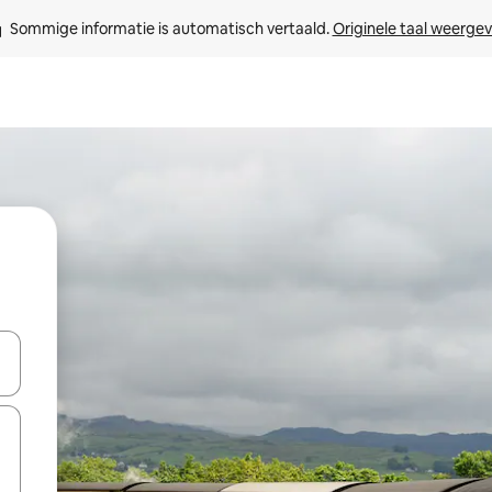
Sommige informatie is automatisch vertaald. 
Originele taal weerge
een keuze met je de pijltjestoetsen omhoog en omlaag, óf door te tikk