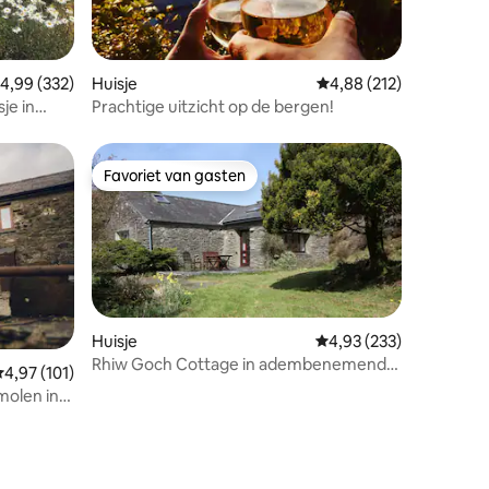
ecensies
emiddelde beoordeling van 4,99 op 5, 332 recensies
4,99 (332)
Huisje
Gemiddelde beoordeling
4,88 (212)
je in
Prachtige uitzicht op de bergen!
Favoriet van gasten
Favoriet van gasten
Huisje
Gemiddelde beoordeling
4,93 (233)
Rhiw Goch Cottage in adembenemende
emiddelde beoordeling van 4,97 op 5, 101 recensies
4,97 (101)
tuinen
olen in
ecensies