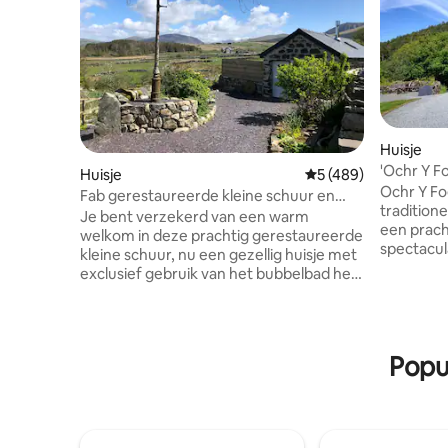
Huisje
'Ochr Y Fo
Huisje
Gemiddelde beoordel
5 (489)
Crafnant
Ochr Y Fo
Fab gerestaureerde kleine schuur en
traditioneel, vr
hottub in de buurt van Snowdonia
Je bent verzekerd van een warm
een prach
welkom in deze prachtig gerestaureerde
spectacula
kleine schuur, nu een gezellig huisje met
Lake Craf
exclusief gebruik van het bubbelbad het
Vriendeli
hele jaar door! Prachtige locatie
een land 
grenzend aan Snowdonia (10 minuten
van het m
lopen naar Park). Op heldere dagen is
beoordeel
Snowdon, Yr Wyddfa, zichzelf in het volle
Popu
Tourist Board. Ideaal vo
zicht. Gratis elektrische auto tegen
vredige on
betaling. Dicht bij kastelen, schiereiland
spannende
Llyn, veel prachtige kustlijn, op
wandeling
steenworp afstand van Anglesey en nog
kijken en
veel meer! Geschikt voor stellen/één