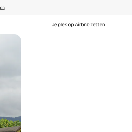
ven
Je plek op Airbnb zetten
en of swipen.