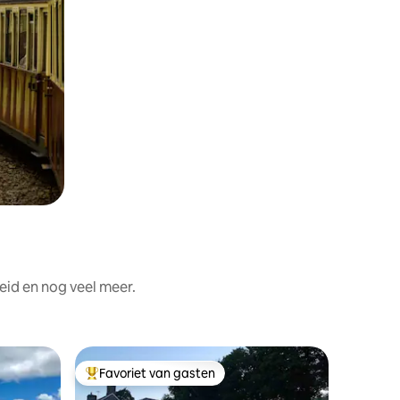
eid en nog veel meer.
Huisje
Favoriet van gasten
Favor
Topfavoriet van gasten
Topfavo
Snowdoni