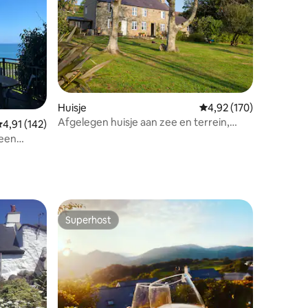
Huisje
Gemiddelde beoordeling
4,92 (170)
Afgelegen huisje aan zee en terrein,
emiddelde beoordeling van 4,91 op 5, 142 recensies
4,91 (142)
ecensies
prachtig uitzicht
 een
Superhost
Superhost