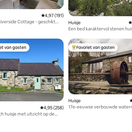
Gemiddelde beoordeling van 4,97 op 5, 191 r
4,97 (191)
Riverside Cottage - geschikt
ing van 5 op 5, 145 recensies
Huisje
G
ersonen
Een bed karaktervol stenen huis
Snowdonia
iet van gasten
Favoriet van gasten
iet van gasten
Topfavoriet van gasten
Huisje
G
17e-eeuwse verbouwde waterm
 van 4,91 op 5, 234 recensies
Gemiddelde beoordeling van 4,95 op 5, 258 r
4,95 (258)
Perthi
h huisje met uitzicht op de
ait