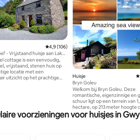
Gemiddelde beoordeling van 4,9 op 5, 106 r
4,9 (106)
el' - Vrijstaand huisje aan Lake
ing van 5 op 5, 489 recensies
el cottage is een eenvoudig,
ijstaand, stenen huis op
tige locatie met een
Huisje
G
ir uitzicht op het prachtige
Bryn Goleu
nant, Snowdonia, Nat Park.
Welkom bij Bryn Goleu. Deze
jk voor 4 personen. Gelegen in
romantische, eigenzinnige en g
van 6 hectare tot aan de oever
schuur ligt op een terrein van 1
eer. O Y F is geïnspecteerd en
hectare, op 213 meter hoogte 
d met 4* door de Visit Wales
laire voorzieningen voor huisjes in Gw
Bwlch Mawr met een prachtig u
or rustige,
zee en de bergen. Je hebt voll
tspanning. Ideaal dicht bij
privacy zonder passerend verk
 avonturen & rustige
en stilte, wilde dieren en prach
en, fietsen, vissen, vogels
wandelingen allemaal aan je vo
 prachtige landschappen vanaf