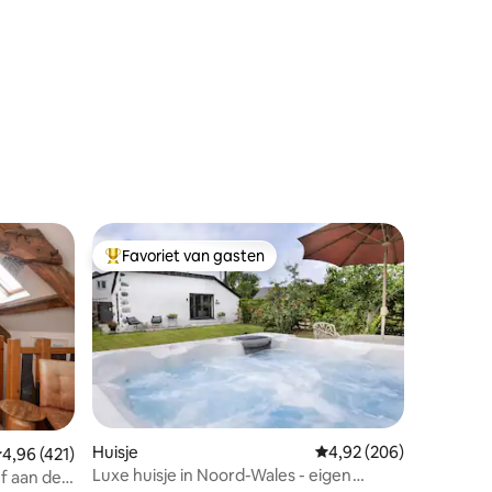
Favoriet van gasten
Topfavoriet van gasten
Huisje
Gemiddelde beoordeling
4,92 (206)
emiddelde beoordeling van 4,96 op 5, 421 recensies
4,96 (421)
Luxe huisje in Noord-Wales - eigen
f aan de
ecensies