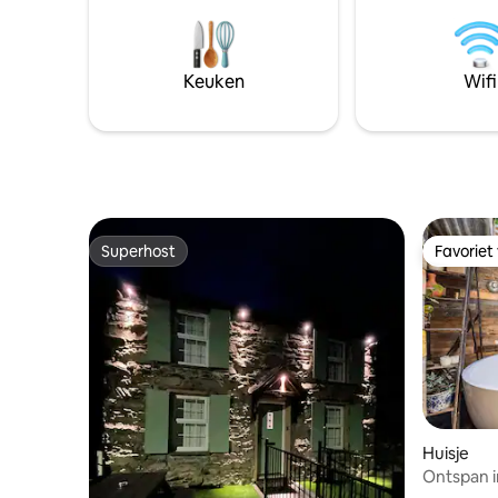
persoon. Kom, verwen jezelf tijdens een
herstellende vakantie, verken een
prachtig gebied, Noord-Wales!
Keuken
Wifi
Superhost
Favoriet
Superhost
Favoriet
Huisje
Ontspan in
Snowdoni