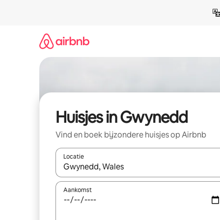
Ga
direct
naar
inhoud
Huisjes in Gwynedd
Vind en boek bijzondere huisjes op Airbnb
Locatie
Wanneer er resultaten beschikbaar zijn, maak je 
Aankomst